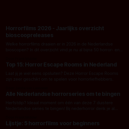
Horrorfilms 2026 - Jaarlijks overzicht
bioscoopreleases
Welke horrorfilms draaien er in 2026 in de Nederlandse
bioscopen? In dit overzicht vind je nu al bijna 50 horror- en
aanverwante films.
Door Frank Mulder
Top 15: Horror Escape Rooms in Nederland
Laat jij je wel eens opsluiten? Deze Horror Escape Rooms
zijn zeer geschikt om te spelen voor horrorliefhebbers.
Door Janita van Leeuwen
Alle Nederlandse horrorseries om te bingen
Herfstdip? Ideaal moment om één van deze 7 duistere
Nederlandse series te bingen! Bij nederhorror denk je al
snel aan horrorfilms, waarschijnlijk specifiek aan De Lift,
Door Frank Mulder
Amsterdamned of The Johnsons. Maar Nederlandse horror
Lijstje: 5 horrorfilms voor beginners
is niet beperkt tot films. Hier een aantal Nederlandse tv-