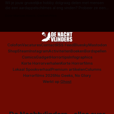
series uit het duistere of horrorgenre. Als
Wil je jouw gruwelijke hobby dolgraag delen met mensen
die een aardappelschilmes al eng vinden? Probeer ze eens
op te warmen met een instapmodel horrorfilm.
Door Marloes Keeris, Gerben Prins
Colofon
Vacatures
Contact
RSS Feed
Bluesky
Mastodon
Shop
Steam
Instagram
Activiteiten
Boeken
Bordspellen
Comics
Gadget
Horrortips
Infographics
Korte Horrorverhalen
Korte Horrorfilms
Lokaal Spookverhaal
Premium artikelen
Columns
Horrorfilms 2026
No Geeks, No Glory
Werkt op
Ghost