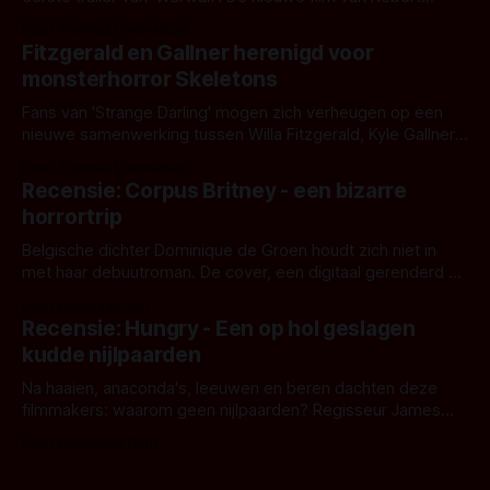
Eggers toont - zoals we van hem kennen - een rauwe en
Door Thomas Vanbrabant
kille stijl vol folklore en mythe. Het topic deze keer is (kon
Fitzgerald en Gallner herenigd voor
het het al raden?)... de weerwolf. Kijk je mee?
monsterhorror Skeletons
Fans van 'Strange Darling' mogen zich verheugen op een
nieuwe samenwerking tussen Willa Fitzgerald, Kyle Gallner
en regisseur J.T. Mollner. Binnenkort zijn ze te zien in
Door Thomas Vanbrabant
'Skeletons', een nieuwe creature feature waarvoor de
Recensie: Corpus Britney - een bizarre
opnames zijn gestart in Australië.
horrortrip
Belgische dichter Dominique de Groen houdt zich niet in
met haar debuutroman. De cover, een digitaal gerenderd en
bizar muterend lichaam tegen een pastelroze- en blauwe
Door Aafke van Pelt
achtergrond, belooft iets kleurrijks maar onheilspellends,
Recensie: Hungry - Een op hol geslagen
iets ongrijpbaars. En dat maakt De Groen met ieder woord
kudde nijlpaarden
waar.
Na haaien, anaconda's, leeuwen en beren dachten deze
filmmakers: waarom geen nijlpaarden? Regisseur James
Nunn doet het gewoon en aan ons om te oordelen of dat
Door Michel van Dam
goed uitpakt met Hungry of niet.