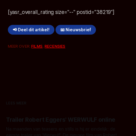
[yasr_overall_rating size="--" postid="38219"]
📢 Deel dit artikel!
📧 Nieuwsbrief
MEER OVER:
FILMS
,
RECENSIES
LEES MEER
Trailer Robert Eggers' WERWULF online
Na maanden van teasers en stills is hij er eindelijk: de
eerste trailer van 'Werwulf'. De nieuwe film van Robert