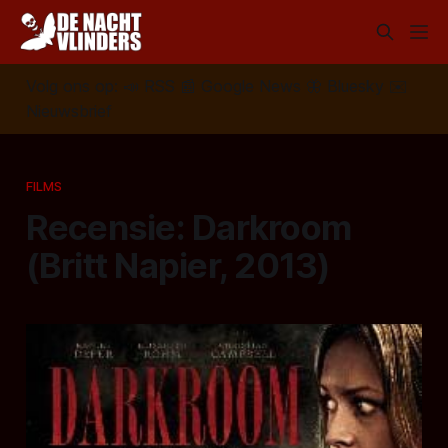
Volg ons op:
📣
RSS
📰
Google News
🦋
Bluesky
✉️
Nieuwsbrief
FILMS
Recensie: Darkroom
(Britt Napier, 2013)