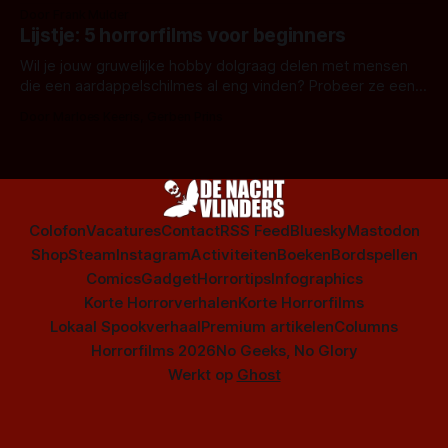
snel aan horrorfilms, waarschijnlijk specifiek aan De Lift,
Door Frank Mulder
Amsterdamned of The Johnsons. Maar Nederlandse horror
Lijstje: 5 horrorfilms voor beginners
is niet beperkt tot films. Hier een aantal Nederlandse tv-
series uit het duistere of horrorgenre. Als
Wil je jouw gruwelijke hobby dolgraag delen met mensen
die een aardappelschilmes al eng vinden? Probeer ze eens
op te warmen met een instapmodel horrorfilm.
Door Marloes Keeris, Gerben Prins
Colofon
Vacatures
Contact
RSS Feed
Bluesky
Mastodon
Shop
Steam
Instagram
Activiteiten
Boeken
Bordspellen
Comics
Gadget
Horrortips
Infographics
Korte Horrorverhalen
Korte Horrorfilms
Lokaal Spookverhaal
Premium artikelen
Columns
Horrorfilms 2026
No Geeks, No Glory
Werkt op
Ghost