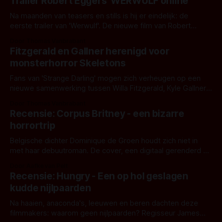
Trailer Robert Eggers' WERWULF online
Na maanden van teasers en stills is hij er eindelijk: de
eerste trailer van 'Werwulf'. De nieuwe film van Robert
Eggers toont - zoals we van hem kennen - een rauwe en
Door Thomas Vanbrabant
kille stijl vol folklore en mythe. Het topic deze keer is (kon
Fitzgerald en Gallner herenigd voor
het het al raden?)... de weerwolf. Kijk je mee?
monsterhorror Skeletons
Fans van 'Strange Darling' mogen zich verheugen op een
nieuwe samenwerking tussen Willa Fitzgerald, Kyle Gallner
en regisseur J.T. Mollner. Binnenkort zijn ze te zien in
Door Thomas Vanbrabant
'Skeletons', een nieuwe creature feature waarvoor de
Recensie: Corpus Britney - een bizarre
opnames zijn gestart in Australië.
horrortrip
Belgische dichter Dominique de Groen houdt zich niet in
met haar debuutroman. De cover, een digitaal gerenderd en
bizar muterend lichaam tegen een pastelroze- en blauwe
Door Aafke van Pelt
achtergrond, belooft iets kleurrijks maar onheilspellends,
Recensie: Hungry - Een op hol geslagen
iets ongrijpbaars. En dat maakt De Groen met ieder woord
kudde nijlpaarden
waar.
Na haaien, anaconda's, leeuwen en beren dachten deze
filmmakers: waarom geen nijlpaarden? Regisseur James