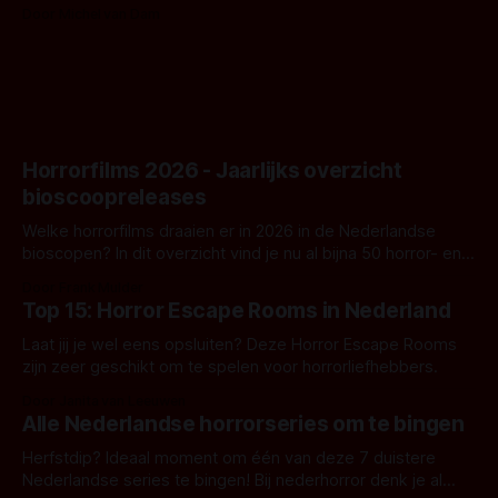
Nunn doet het gewoon en aan ons om te oordelen of dat
Door Michel van Dam
goed uitpakt met Hungry of niet.
Horrorfilms 2026 - Jaarlijks overzicht
bioscoopreleases
Welke horrorfilms draaien er in 2026 in de Nederlandse
bioscopen? In dit overzicht vind je nu al bijna 50 horror- en
aanverwante films.
Door Frank Mulder
Top 15: Horror Escape Rooms in Nederland
Laat jij je wel eens opsluiten? Deze Horror Escape Rooms
zijn zeer geschikt om te spelen voor horrorliefhebbers.
Door Janita van Leeuwen
Alle Nederlandse horrorseries om te bingen
Herfstdip? Ideaal moment om één van deze 7 duistere
Nederlandse series te bingen! Bij nederhorror denk je al