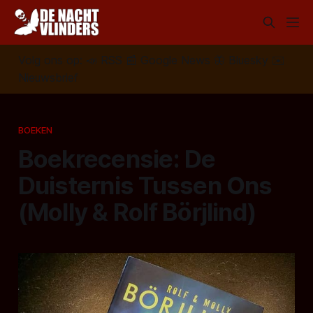
Volg ons op:
📣
RSS
📰
Google News
🦋
Bluesky
✉️
Nieuwsbrief
BOEKEN
Boekrecensie: De
Duisternis Tussen Ons
(Molly & Rolf Börjlind)