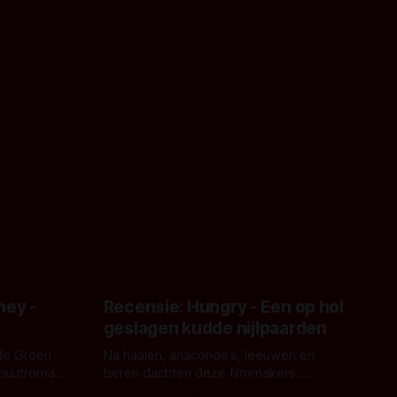
ney -
Recensie: Hungry - Een op hol
geslagen kudde nijlpaarden
de Groen
Na haaien, anaconda's, leeuwen en
ebuutroman.
beren dachten deze filmmakers:
erd en
waarom geen nijlpaarden? Regisseur