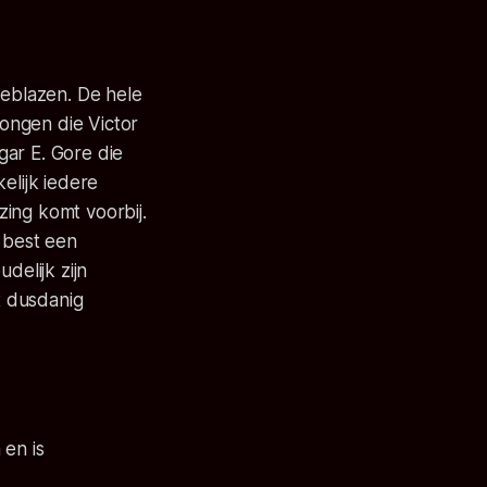
geblazen. De hele
jongen die Victor
dgar E. Gore die
elijk iedere
ing komt voorbij.
 best een
delijk zijn
t dusdanig
en is