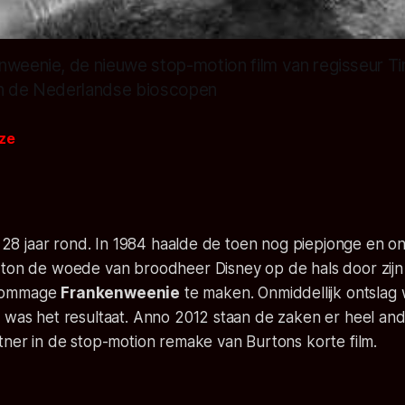
nweenie, de nieuwe stop-motion film van regisseur Ti
in de Nederlandse bioscopen
ize
na 28 jaar rond. In 1984 haalde de toen nog piepjonge en
rton de woede van broodheer Disney op de hals door zijn
hommage
Frankenweenie
te maken. Onmiddellijk ontslag
 was het resultaat. Anno 2012 staan de zaken er heel and
tner in de stop-motion remake van Burtons korte film.