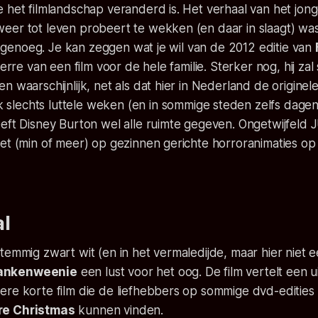
 het filmlandschap veranderd is. Het verhaal van het jonge
eer tot leven probeert te wekken (en daar in slaagt) was
jk’ genoeg. Je kan zeggen wat je wil van de 2012 editie van
verre van een film voor de hele familie. Sterker nog, hij za
n waarschijnlijk, net als dat hier in Nederland de originel
 slechts luttele weken (en in sommige steden zelfs dagen
eeft Disney Burton wel alle ruimte gegeven. Ongetwijfeld
met (min of meer) op gezinnen gerichte horroranimaties o
al
temmig zwart wit (en in het vermaledijde, maar hier niet 
ankenweenie
een lust voor het oog. De film vertelt een u
ere korte film die de liefhebbers op sommige dvd-edities
re Christmas
kunnen vinden.