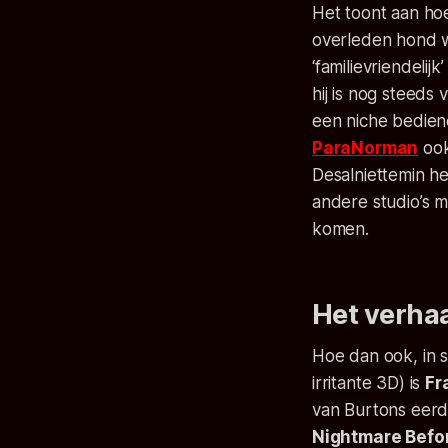
Het toont aan hoe
overleden hond w
‘familievriendeli
hij is nog steeds 
een niche bediene
ParaNorman
ook
Desalniettemin h
andere studio’s 
komen.
Het verha
Hoe dan ook, in s
irritante 3D) is
Fr
van Burtons eerd
Nightmare Befo