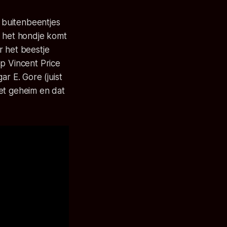
l buitenbeentjes
a, het hondje komt
or het beestje
op Vincent Price
r E. Gore (juist
et geheim en dat