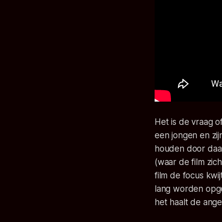
Het is de vraag o
een jongen en zi
houden door daar
(waar de film zic
film de focus kwi
lang worden opger
het haalt de ange