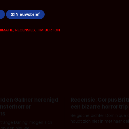
!
📧 Nieuwsbrief
NIMATIE
,
RECENSIES
,
TIM BURTON
ld en Gallner herenigd
Recensie: Corpus Brit
nsterhorror
een bizarre horrortrip
ns
Belgische dichter Dominique 
houdt zich niet in met haar d
Strange Darling' mogen zich
De cover, een digitaal gerend
 op een nieuwe