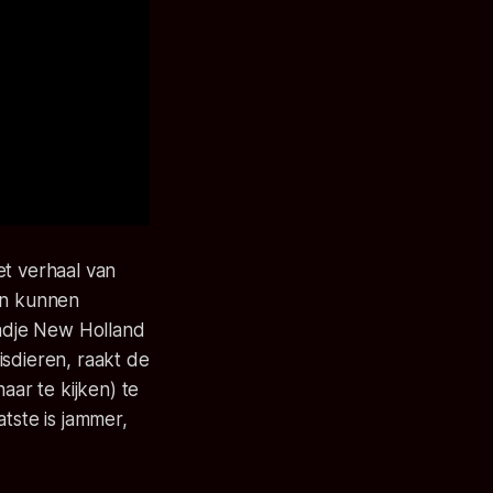
t verhaal van
ein kunnen
adje New Holland
isdieren, raakt de
aar te kijken) te
tste is jammer,