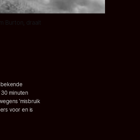
m Burton, draait
 onbekende
 30 minuten
 wegens ‘misbruik
ers voor en is