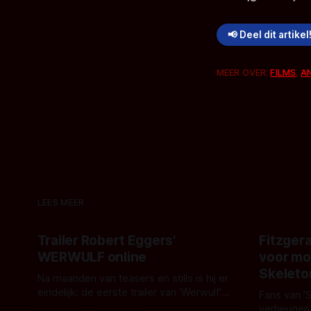
📢 Deel dit artikel
MEER OVER:
FILMS
,
A
LEES MEER
Trailer Robert Eggers'
Fitzgera
WERWULF online
voor mo
Skeleto
Na maanden van teasers en stills is hij er
eindelijk: de eerste trailer van 'Werwulf'.
Fans van '
De nieuwe film van Robert Eggers toont
verheugen