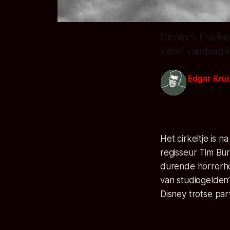
Disney's Franke
vanaf vandaag 
Edgar Kru
18 okt. 2012
Het cirkeltje is 
regisseur Tim Bu
durende horror
van studiogelden’
Disney trotse par