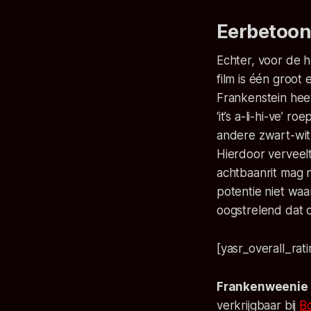
Eerbetoon
Echter, voor de h
film is één groot
Frankenstein heet 
‘it’s a-li-hi-ve’ ro
andere zwart-wit 
Hierdoor verveel
achtbaanrit mag n
potentie niet wa
oogstrelend dat d
[yasr_overall_rat
Frankenweenie
verkrijgbaar bij
Bo