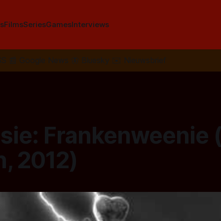
s
Films
Series
Games
Interviews
SS
📰
Google News
🦋
Bluesky
✉️
Nieuwsbrief
sie: Frankenweenie 
, 2012)