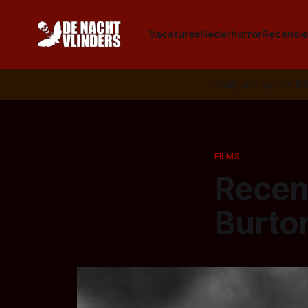
Vacatures
Nederhorror
Recensie
Volg ons op:
📣
R
FILMS
Recen
Burton