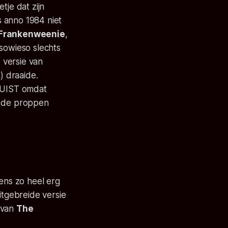
tje dat zijn
 anno 1984 niet
Frankenweenie
,
l sowieso slechts
e versie van
) draaide.
 JUIST omdat
p de proppen
eens zo heel erg
itgebreide versie
 van
The