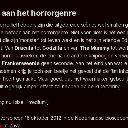
 aan het horrorgenre
orrorliefhebbers zijn die uitgebreide scènes wel smullen 
 eerbetoon aan het horrorgenre. Niet voor niets is het een 
die zijn ‘monster’ tot leven wekt en is het zijn vriendje E
ept. Van
Dracula
tot
Godzilla
en van
The Mummy
tot werk
horrorklassieker, de ene na de andere knipoog en verwijz
t
Frankenweenie
geen seconde. Aan het eind van wat je
oemen krijg je toch een beetje het gevoel dat de film inhou
ar heeft gemaakt. Maar goed, dat niet waarmaken gebeur
it eigenlijk amper effect zal hebben op de kijkervaring.
ing null size="medium"]
verscheen 18 oktober 2012 in de Nederlandse bioscopen 
l
of Zavvi.