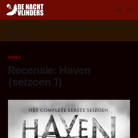
Volg ons op:
📣
RSS
📰
Google News
🦋
Bluesky
✉️
Nieuwsbrief
SERIES
Recensie: Haven
(seizoen 1)