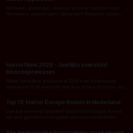
waar.
Na haaien, anaconda's, leeuwen en beren dachten deze
filmmakers: waarom geen nijlpaarden? Regisseur James
Nunn doet het gewoon en aan ons om te oordelen of dat
Door Michel van Dam
goed uitpakt met Hungry of niet.
Horrorfilms 2026 - Jaarlijks overzicht
bioscoopreleases
Welke horrorfilms draaien er in 2026 in de Nederlandse
bioscopen? In dit overzicht vind je nu al bijna 50 horror- en
aanverwante films.
Door Frank Mulder
Top 15: Horror Escape Rooms in Nederland
Laat jij je wel eens opsluiten? Deze Horror Escape Rooms
zijn zeer geschikt om te spelen voor horrorliefhebbers.
Door Janita van Leeuwen
Alle Nederlandse horrorseries om te bingen