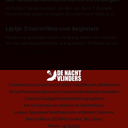
Herfstdip? Ideaal moment om één van deze 7 duistere
Nederlandse series te bingen! Bij nederhorror denk je al
snel aan horrorfilms, waarschijnlijk specifiek aan De Lift,
Door Frank Mulder
Amsterdamned of The Johnsons. Maar Nederlandse horror
Lijstje: 5 horrorfilms voor beginners
is niet beperkt tot films. Hier een aantal Nederlandse tv-
series uit het duistere of horrorgenre. Als
Wil je jouw gruwelijke hobby dolgraag delen met mensen
die een aardappelschilmes al eng vinden? Probeer ze eens
op te warmen met een instapmodel horrorfilm.
Door Marloes Keeris, Gerben Prins
Colofon
Vacatures
Contact
RSS Feed
Bluesky
Mastodon
Shop
Steam
Instagram
Activiteiten
Boeken
Bordspellen
Comics
Gadget
Horrortips
Infographics
Korte Horrorverhalen
Korte Horrorfilms
Lokaal Spookverhaal
Premium artikelen
Columns
Horrorfilms 2026
No Geeks, No Glory
Werkt op
Ghost