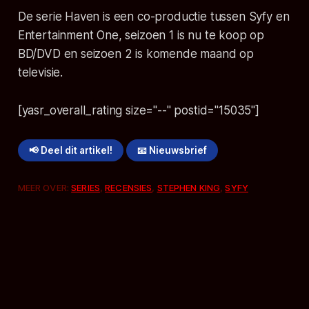
De serie Haven is een co-productie tussen Syfy en
Entertainment One, seizoen 1 is nu te koop op
BD/DVD en seizoen 2 is komende maand op
televisie.
[yasr_overall_rating size="--" postid="15035"]
📢 Deel dit artikel!
📧 Nieuwsbrief
MEER OVER:
SERIES
,
RECENSIES
,
STEPHEN KING
,
SYFY