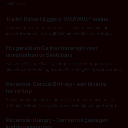
LEES MEER
Trailer Robert Eggers' WERWULF online
Na maanden van teasers en stills is hij er eindelijk: de
eerste trailer van 'Werwulf'. De nieuwe film van Robert
Eggers toont - zoals we van hem kennen - een rauwe en
Door Thomas Vanbrabant
kille stijl vol folklore en mythe. Het topic deze keer is (kon
Fitzgerald en Gallner herenigd voor
het het al raden?)... de weerwolf. Kijk je mee?
monsterhorror Skeletons
Fans van 'Strange Darling' mogen zich verheugen op een
nieuwe samenwerking tussen Willa Fitzgerald, Kyle Gallner
en regisseur J.T. Mollner. Binnenkort zijn ze te zien in
Door Thomas Vanbrabant
'Skeletons', een nieuwe creature feature waarvoor de
Recensie: Corpus Britney - een bizarre
opnames zijn gestart in Australië.
horrortrip
Belgische dichter Dominique de Groen houdt zich niet in
met haar debuutroman. De cover, een digitaal gerenderd en
bizar muterend lichaam tegen een pastelroze- en blauwe
Door Aafke van Pelt
achtergrond, belooft iets kleurrijks maar onheilspellends,
Recensie: Hungry - Een op hol geslagen
iets ongrijpbaars. En dat maakt De Groen met ieder woord
kudde nijlpaarden