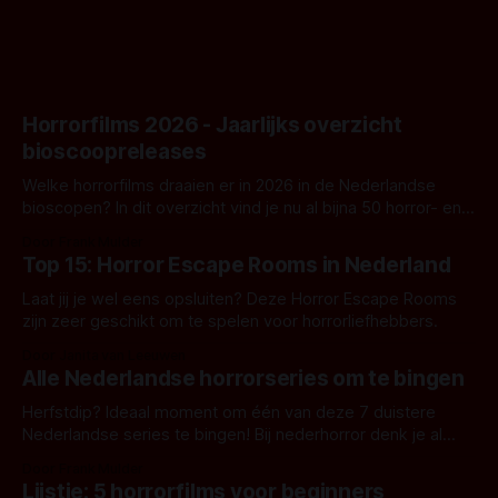
Horrorfilms 2026 - Jaarlijks overzicht
bioscoopreleases
Welke horrorfilms draaien er in 2026 in de Nederlandse
bioscopen? In dit overzicht vind je nu al bijna 50 horror- en
aanverwante films.
Door Frank Mulder
Top 15: Horror Escape Rooms in Nederland
Laat jij je wel eens opsluiten? Deze Horror Escape Rooms
zijn zeer geschikt om te spelen voor horrorliefhebbers.
Door Janita van Leeuwen
Alle Nederlandse horrorseries om te bingen
Herfstdip? Ideaal moment om één van deze 7 duistere
Nederlandse series te bingen! Bij nederhorror denk je al
snel aan horrorfilms, waarschijnlijk specifiek aan De Lift,
Door Frank Mulder
Amsterdamned of The Johnsons. Maar Nederlandse horror
Lijstje: 5 horrorfilms voor beginners