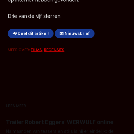
Drie van de vijf sterren
📢 Deel dit artikel!
📧 Nieuwsbrief
MEER OVER:
FILMS
,
RECENSIES
LEES MEER
Trailer Robert Eggers' WERWULF online
Na maanden van teasers en stills is hij er eindelijk: de