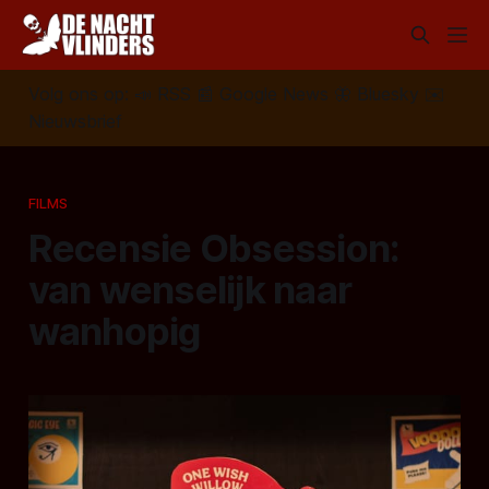
Volg ons op:
📣
RSS
📰
Google News
🦋
Bluesky
✉️
Nieuwsbrief
FILMS
Recensie Obsession:
van wenselijk naar
wanhopig