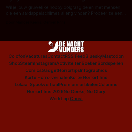
is niet beperkt tot films. Hier een aantal Nederlandse tv-
series uit het duistere of horrorgenre. Als
Wil je jouw gruwelijke hobby dolgraag delen met mensen
die een aardappelschilmes al eng vinden? Probeer ze eens
op te warmen met een instapmodel horrorfilm.
Door Marloes Keeris, Gerben Prins
Colofon
Vacatures
Contact
RSS Feed
Bluesky
Mastodon
Shop
Steam
Instagram
Activiteiten
Boeken
Bordspellen
Comics
Gadget
Horrortips
Infographics
Korte Horrorverhalen
Korte Horrorfilms
Lokaal Spookverhaal
Premium artikelen
Columns
Horrorfilms 2026
No Geeks, No Glory
Werkt op
Ghost