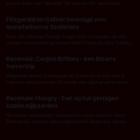
eerste trailer van 'Werwulf'. De nieuwe film van Robert
Eggers toont - zoals we van hem kennen - een rauwe en
Door Thomas Vanbrabant
kille stijl vol folklore en mythe. Het topic deze keer is (kon
Fitzgerald en Gallner herenigd voor
het het al raden?)... de weerwolf. Kijk je mee?
monsterhorror Skeletons
Fans van 'Strange Darling' mogen zich verheugen op een
nieuwe samenwerking tussen Willa Fitzgerald, Kyle Gallner
en regisseur J.T. Mollner. Binnenkort zijn ze te zien in
Door Thomas Vanbrabant
'Skeletons', een nieuwe creature feature waarvoor de
Recensie: Corpus Britney - een bizarre
opnames zijn gestart in Australië.
horrortrip
Belgische dichter Dominique de Groen houdt zich niet in
met haar debuutroman. De cover, een digitaal gerenderd en
bizar muterend lichaam tegen een pastelroze- en blauwe
Door Aafke van Pelt
achtergrond, belooft iets kleurrijks maar onheilspellends,
Recensie: Hungry - Een op hol geslagen
iets ongrijpbaars. En dat maakt De Groen met ieder woord
kudde nijlpaarden
waar.
Na haaien, anaconda's, leeuwen en beren dachten deze
filmmakers: waarom geen nijlpaarden? Regisseur James
Nunn doet het gewoon en aan ons om te oordelen of dat
Door Michel van Dam
goed uitpakt met Hungry of niet.