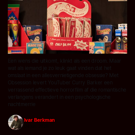
Een wens die uitkomt, klinkt als een droom. Maar
wat als iemand je zo leuk gaat vinden dat het
omslaat in een allesvernietigende obsessie? Met
Obsession levert YouTuber Curry Barker een
verrassend effectieve horrorfilm af die romantische
verlangens verandert in een psychologische
nachtmerrie
Ivar Berkman
04 jun. 2026