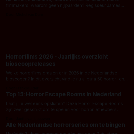
filmmakers: waarom geen nijlpaarden? Regisseur James
Nunn doet het gewoon en aan ons om te oordelen of dat
Door Michel van Dam
goed uitpakt met Hungry of niet.
Horrorfilms 2026 - Jaarlijks overzicht
bioscoopreleases
Welke horrorfilms draaien er in 2026 in de Nederlandse
bioscopen? In dit overzicht vind je nu al bijna 50 horror- en
aanverwante films.
Door Frank Mulder
Top 15: Horror Escape Rooms in Nederland
Laat jij je wel eens opsluiten? Deze Horror Escape Rooms
zijn zeer geschikt om te spelen voor horrorliefhebbers.
Door Janita van Leeuwen
Alle Nederlandse horrorseries om te bingen