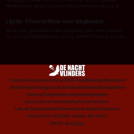
Herfstdip? Ideaal moment om één van deze 7 duistere
Nederlandse series te bingen! Bij nederhorror denk je al
snel aan horrorfilms, waarschijnlijk specifiek aan De Lift,
Door Frank Mulder
Amsterdamned of The Johnsons. Maar Nederlandse horror
Lijstje: 5 horrorfilms voor beginners
is niet beperkt tot films. Hier een aantal Nederlandse tv-
series uit het duistere of horrorgenre. Als
Wil je jouw gruwelijke hobby dolgraag delen met mensen
die een aardappelschilmes al eng vinden? Probeer ze eens
op te warmen met een instapmodel horrorfilm.
Door Marloes Keeris, Gerben Prins
Colofon
Vacatures
Contact
RSS Feed
Bluesky
Mastodon
Shop
Steam
Instagram
Activiteiten
Boeken
Bordspellen
Comics
Gadget
Horrortips
Infographics
Korte Horrorverhalen
Korte Horrorfilms
Lokaal Spookverhaal
Premium artikelen
Columns
Horrorfilms 2026
No Geeks, No Glory
Werkt op
Ghost