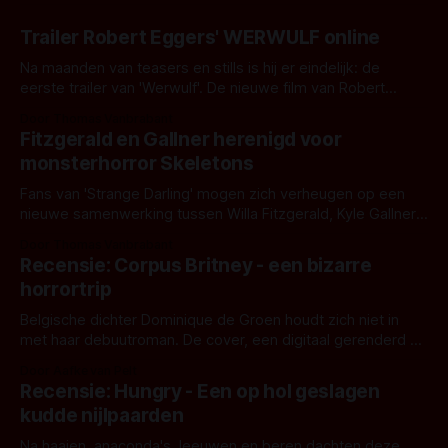
Trailer Robert Eggers' WERWULF online
Na maanden van teasers en stills is hij er eindelijk: de
eerste trailer van 'Werwulf'. De nieuwe film van Robert
Eggers toont - zoals we van hem kennen - een rauwe en
Door Thomas Vanbrabant
kille stijl vol folklore en mythe. Het topic deze keer is (kon
Fitzgerald en Gallner herenigd voor
het het al raden?)... de weerwolf. Kijk je mee?
monsterhorror Skeletons
Fans van 'Strange Darling' mogen zich verheugen op een
nieuwe samenwerking tussen Willa Fitzgerald, Kyle Gallner
en regisseur J.T. Mollner. Binnenkort zijn ze te zien in
Door Thomas Vanbrabant
'Skeletons', een nieuwe creature feature waarvoor de
Recensie: Corpus Britney - een bizarre
opnames zijn gestart in Australië.
horrortrip
Belgische dichter Dominique de Groen houdt zich niet in
met haar debuutroman. De cover, een digitaal gerenderd en
bizar muterend lichaam tegen een pastelroze- en blauwe
Door Aafke van Pelt
achtergrond, belooft iets kleurrijks maar onheilspellends,
Recensie: Hungry - Een op hol geslagen
iets ongrijpbaars. En dat maakt De Groen met ieder woord
kudde nijlpaarden
waar.
Na haaien, anaconda's, leeuwen en beren dachten deze