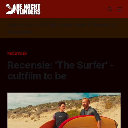
Volg ons op:
📣
RSS
📰
Google News
🦋
Bluesky
✉️
Nieuwsbrief
RECENSIES
Recensie: 'The Surfer' -
cultfilm to be