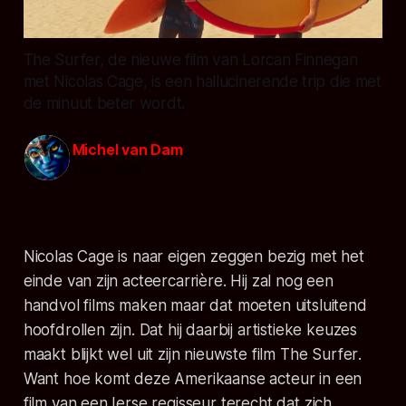
The Surfer, de nieuwe film van Lorcan Finnegan
met Nicolas Cage, is een hallucinerende trip die met
de minuut beter wordt.
Michel van Dam
15 mei 2025
Nicolas Cage is naar eigen zeggen bezig met het
einde van zijn acteercarrière. Hij zal nog een
handvol films maken maar dat moeten uitsluitend
hoofdrollen zijn. Dat hij daarbij artistieke keuzes
maakt blijkt wel uit zijn nieuwste film
The Surfer
.
Want hoe komt deze Amerikaanse acteur in een
film van een Ierse regisseur terecht dat zich