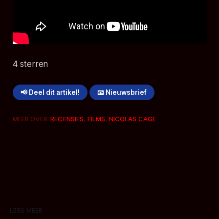
4 sterren
📢 Deel dit artikel!
📧 Nieuwsbrief
MEER OVER:
RECENSIES
,
FILMS
,
NICOLAS CAGE
LEES MEER