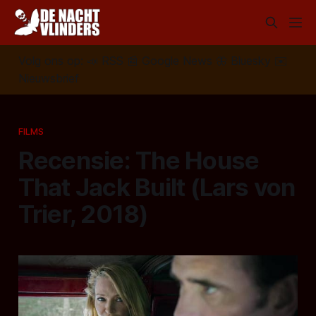
Volg ons op:
📣
RSS
📰
Google News
🦋
Bluesky
✉️
Nieuwsbrief
FILMS
Recensie: The House
That Jack Built (Lars von
Trier, 2018)