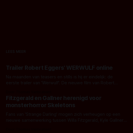
LEES MEER
Trailer Robert Eggers' WERWULF online
Na maanden van teasers en stills is hij er eindelijk: de
eerste trailer van 'Werwulf'. De nieuwe film van Robert
Eggers toont - zoals we van hem kennen - een rauwe en
Door Thomas Vanbrabant
kille stijl vol folklore en mythe. Het topic deze keer is (kon
Fitzgerald en Gallner herenigd voor
het het al raden?)... de weerwolf. Kijk je mee?
monsterhorror Skeletons
Fans van 'Strange Darling' mogen zich verheugen op een
nieuwe samenwerking tussen Willa Fitzgerald, Kyle Gallner
en regisseur J.T. Mollner. Binnenkort zijn ze te zien in
Door Thomas Vanbrabant
'Skeletons', een nieuwe creature feature waarvoor de