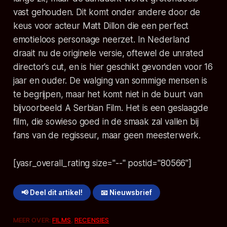
vast gehouden. Dit komt onder andere door de
keus voor acteur Matt Dillon die een perfect
emotieloos personage neerzet. In Nederland
draait nu de originele versie, oftewel de unrated
director’s cut, en is hier geschikt gevonden voor 16
jaar en ouder. De walging van sommige mensen is
te begrijpen, maar het komt niet in de buurt van
bijvoorbeeld
A Serbian Film
. Het is een geslaagde
film, die sowieso goed in de smaak zal vallen bij
fans van de regisseur, maar geen meesterwerk.
[yasr_overall_rating size="--" postid="80566"]
📢 Deel dit artikel!
📧 Nieuwsbrief
MEER OVER:
FILMS
,
RECENSIES