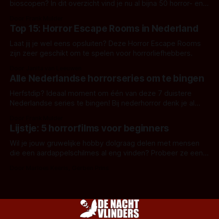
bioscopen? In dit overzicht vind je nu al bijna 50 horror- en
aanverwante films.
Door Frank Mulder
Top 15: Horror Escape Rooms in Nederland
Laat jij je wel eens opsluiten? Deze Horror Escape Rooms
zijn zeer geschikt om te spelen voor horrorliefhebbers.
Door Janita van Leeuwen
Alle Nederlandse horrorseries om te bingen
Herfstdip? Ideaal moment om één van deze 7 duistere
Nederlandse series te bingen! Bij nederhorror denk je al
snel aan horrorfilms, waarschijnlijk specifiek aan De Lift,
Door Frank Mulder
Amsterdamned of The Johnsons. Maar Nederlandse horror
Lijstje: 5 horrorfilms voor beginners
is niet beperkt tot films. Hier een aantal Nederlandse tv-
series uit het duistere of horrorgenre. Als
Wil je jouw gruwelijke hobby dolgraag delen met mensen
die een aardappelschilmes al eng vinden? Probeer ze eens
op te warmen met een instapmodel horrorfilm.
Door Marloes Keeris, Gerben Prins