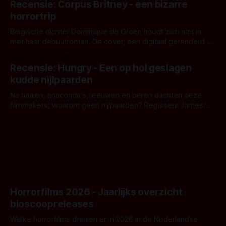
Recensie: Corpus Britney - een bizarre
opnames zijn gestart in Australië.
horrortrip
Belgische dichter Dominique de Groen houdt zich niet in
met haar debuutroman. De cover, een digitaal gerenderd en
bizar muterend lichaam tegen een pastelroze- en blauwe
Door Aafke van Pelt
achtergrond, belooft iets kleurrijks maar onheilspellends,
Recensie: Hungry - Een op hol geslagen
iets ongrijpbaars. En dat maakt De Groen met ieder woord
kudde nijlpaarden
waar.
Na haaien, anaconda's, leeuwen en beren dachten deze
filmmakers: waarom geen nijlpaarden? Regisseur James
Nunn doet het gewoon en aan ons om te oordelen of dat
Door Michel van Dam
goed uitpakt met Hungry of niet.
Horrorfilms 2026 - Jaarlijks overzicht
bioscoopreleases
Welke horrorfilms draaien er in 2026 in de Nederlandse