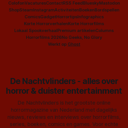
Colofon
Vacatures
Contact
RSS Feed
Bluesky
Mastodon
Shop
Steam
Instagram
Activiteiten
Boeken
Bordspellen
Comics
Gadget
Horrortips
Infographics
Korte Horrorverhalen
Korte Horrorfilms
Lokaal Spookverhaal
Premium artikelen
Columns
Horrorfilms 2026
No Geeks, No Glory
Werkt op
Ghost
De Nachtvlinders - alles over
horror & duister entertainment
De Nachtvlinders is het grootste online
horrormagazine van Nederland met dagelijks
nieuws, reviews en interviews over horrorfilms,
series, boeken, comics en games. Voor echte