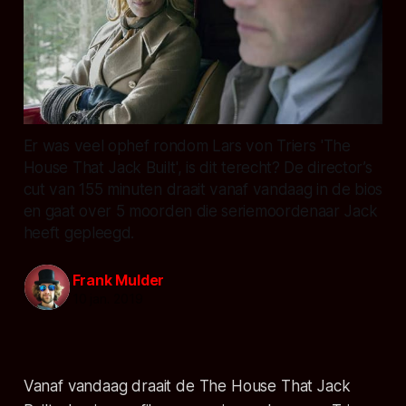
Er was veel ophef rondom Lars von Triers 'The
House That Jack Built', is dit terecht? De director’s
cut van 155 minuten draait vanaf vandaag in de bios
en gaat over 5 moorden die seriemoordenaar Jack
heeft gepleegd.
Frank Mulder
10 jan. 2019
Vanaf vandaag draait de The House That Jack