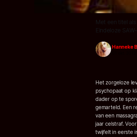
Met een titel al
Eindeloze SAW-ac
Hanneke 
01 okt. 2012
Het zorgeloze le
psychopaat op kla
dader op te spore
gemarteld. Een re
van een massagraf
jaar celstraf. Voo
twijfelt in eerste