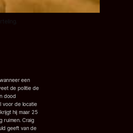
rteling.
d wanneer een
eet de politie de
in dood
l voor de locatie
rijgt hij maar 25
eg ruimen. Craig
huld geeft van de