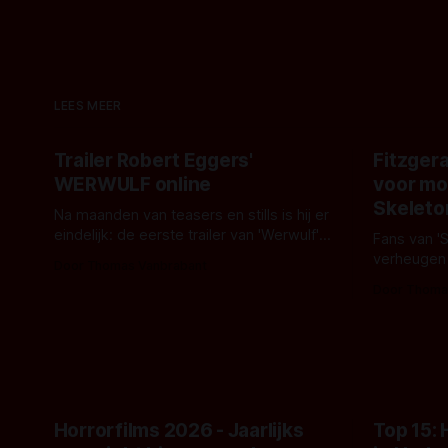
LEES MEER
Trailer Robert Eggers'
Fitzgera
WERWULF online
voor mo
Skeleto
Na maanden van teasers en stills is hij er
eindelijk: de eerste trailer van 'Werwulf'.
Fans van '
De nieuwe film van Robert Eggers toont
verheugen
Door Thomas Vanbrabant
- zoals we van hem kennen - een rauwe
samenwerki
Door Thoma
en kille stijl vol folklore en mythe. Het
Kyle Gallne
topic deze keer is (kon het het al
Binnenkort 
raden?)... de weerwolf. Kijk je mee?
een nieuwe
de opnames 
Horrorfilms 2026 - Jaarlijks
Top 15: