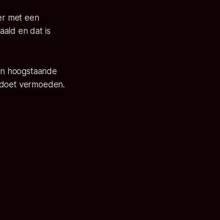
ter met een
ald en dat is
en hoogstaande
l doet vermoeden.