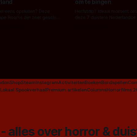
rland
om te bingen
 wel eens opsluiten? Deze
Herfstdip? Ideaal moment om
ape Rooms zijn zeer geschikt
deze 7 duistere Nederlandse 
en voor horrorliefhebbers.
bingen! Bij nederhorror denk je al snel
 van Leeuwen
Door Frank Mulder
aan horrorfilms, waarschijnlijk
aan De Lift, Amsterdamned o
Johnsons. Maar Nederlandse h
niet beperkt tot films. Hier ee
Nederlandse tv-series uit het 
horrorgenre. Als
odon
Shop
Steam
Instagram
Activiteiten
Boeken
Bordspellen
Com
Lokaal Spookverhaal
Premium artikelen
Columns
Horrorfilms 
- alles over horror & dui