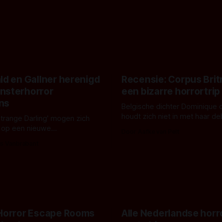
ld en Gallner herenigd
Recensie: Corpus Brit
nsterhorror
een bizarre horrortrip
ns
Belgische dichter Dominique 
houdt zich niet in met haar d
Strange Darling' mogen zich
De cover, een digitaal gerend
 op een nieuwe
Door Aafke van Pelt
bizar muterend lichaam tegen
ng tussen Willa Fitzgerald,
s Vanbrabant
pastelroze- en blauwe achter
r en regisseur J.T. Mollner.
belooft iets kleurrijks maar
zijn ze te zien in 'Skeletons',
onheilspellends, iets ongrijpb
 creature feature waarvoor
maakt De Groen met ieder wo
zijn gestart in Australië.
 Horror Escape Rooms
Alle Nederlandse horr