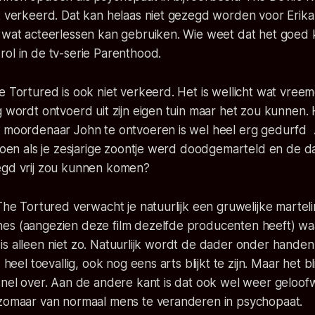
t verkeerd. Dat kan helaas niet gezegd worden voor Erika
g wat acteerlessen kan gebruiken. Wie weet dat het goed
ol in de tv-serie Parenthood.
e Tortured is ook niet verkeerd. Het is wellicht wat vree
g wordt ontvoerd uit zijn eigen tuin maar het zou kunnen.
m moordenaar John te ontvoeren is wel heel erg gedurfd
 doen als je zesjarige zoontje werd doodgemarteld en de 
egd vrij zou kunnen komen?
 The Tortured verwacht je natuurlijk een gruwelijke martel
es (aangezien deze film dezelfde producenten heeft) wa
 Dat is alleen niet zo. Natuurlijk wordt de dader onder han
 heel toevallig, ook nog eens arts blijkt te zijn. Maar het bl
snel over. Aan de andere kant is dat ook wel weer geloof
 zomaar van normaal mens te veranderen in psychopaat.