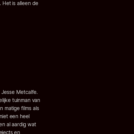
 Het is alleen de
 Jesse Metcalfe.
elijke tuinman van
 matige films als
niet een heel
en al aardig wat
ejects en