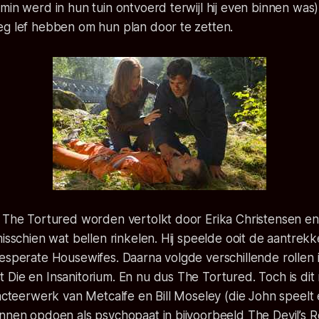
min werd in hun tuin ontvoerd terwijl hij even binnen was).
eg lef hebben om hun plan door te zetten.
n The Tortured worden vertolkt door Erika Christensen en
misschien wat bellen rinkelen. Hij speelde ooit de aantrekk
esperate Housewifes. Daarna volgde verschillende rollen in
Die en Insanitorium. En nu dus The Tortured. Toch is dit 
 acteerwerk van Metcalfe en Bill Moseley (die John speelt 
nnen opdoen als psychopaat in bijvoorbeeld The Devil’s R