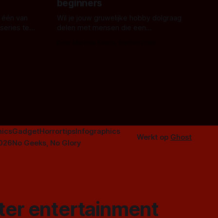
beginners
 één van
Wil je jouw gruwelijke hobby dolgraag
series te
delen met mensen die een
aardappelschilmes al eng vinden?
Door Marloes Keeris, Gerben Prins
 specifiek
Probeer ze eens op te warmen met een
f The
instapmodel horrorfilm.
orror is
n aantal
duistere of
ics
Gadget
Horrortips
Infographics
Werkt op
Ghost
2026
No Geeks, No Glory
ster entertainment