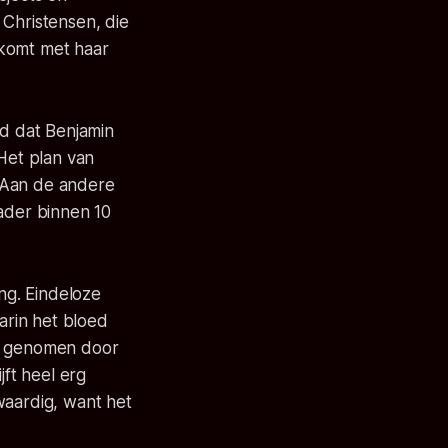
 Christensen, die
 komt met haar
md dat Benjamin
 Het plan van
 Aan de andere
dader binnen 10
ing. Eindeloze
arin het bloed
den genomen door
ijft heel erg
waardig, want het