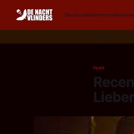
Vacatures
Nederhorror
Recensie
Volg ons op:
📣
R
FILMS
Recen
Liebe