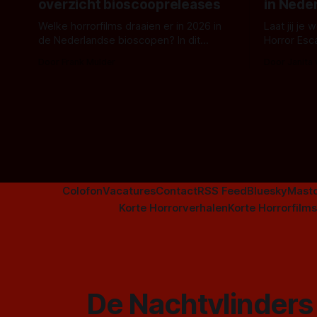
overzicht bioscoopreleases
in Nede
Welke horrorfilms draaien er in 2026 in
Laat jij je
de Nederlandse bioscopen? In dit
Horror Esc
overzicht vind je nu al bijna 50 horror- en
om te spel
Door Frank Mulder
Door Janita
aanverwante films.
Colofon
Vacatures
Contact
RSS Feed
Bluesky
Mast
Korte Horrorverhalen
Korte Horrorfilms
De Nachtvlinders 