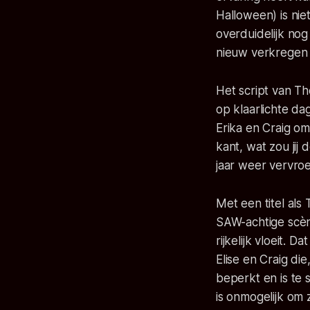
Halloween) is nie
overduidelijk no
nieuw verkregen r
Het script van Th
op klaarlichte da
Erika en Craig o
kant, wat zou jij
jaar weer vervro
Met een titel als
SAW-achtige scèn
rijkelijk vloeit.
Elise en Craig die,
beperkt en is te 
is onmogelijk om