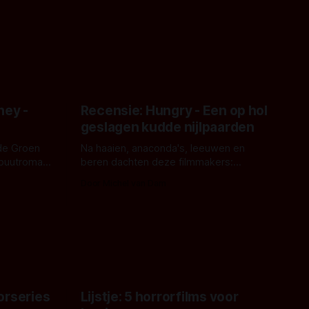
ney -
Recensie: Hungry - Een op hol
geslagen kudde nijlpaarden
de Groen
Na haaien, anaconda's, leeuwen en
ebuutroman.
beren dachten deze filmmakers:
erd en
waarom geen nijlpaarden? Regisseur
Door Michel van Dam
 een
James Nunn doet het gewoon en aan
grond,
ons om te oordelen of dat goed uitpakt
met Hungry of niet.
aars. En dat
ord waar.
orseries
Lijstje: 5 horrorfilms voor