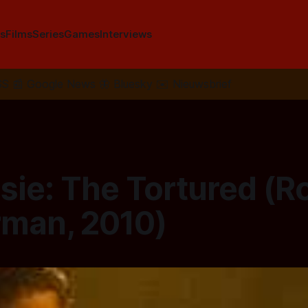
s
Films
Series
Games
Interviews
SS
📰
Google News
🦋
Bluesky
✉️
Nieuwsbrief
sie: The Tortured (R
rman, 2010)