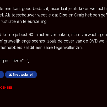
de ene kant goed bedacht, maar laat je als kijker wel ach
. Als toeschouwer weet je dat Elise en Craig hebben gefa
rustratie en teleurstelling.
 kun je je best 80 minuten vermaken, maar verwacht ge
 of gruwelijk enge scènes zoals de cover van de DVD we
iefhebbers zal dit een saaie tegenvaller zijn.
ng null size="--"]
!
📧 Nieuwsbrief
ECENSIES