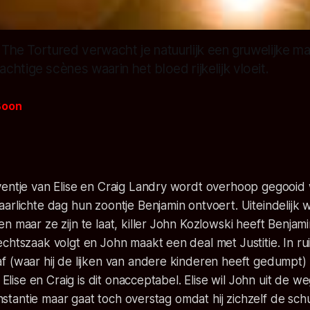
s The Tortured verwacht je natuurlijk een gruwelijke ma
htige scènes waarin het bloed rijkelijk vloeit.
Boon
ventje van Elise en Craig Landry wordt overhoop gegooi
arlichte dag hun zoontje Benjamin ontvoert. Uiteindelijk w
n maar ze zijn te laat, killer John Kozlowski heeft Benjam
chtszaak volgt en John maakt een deal met Justitie. In rui
 (waar hij de lijken van andere kinderen heeft gedumpt) k
r Elise en Craig is dit onacceptabel. Elise wil John uit de w
 instantie maar gaat toch overstag omdat hij zichzelf de sc