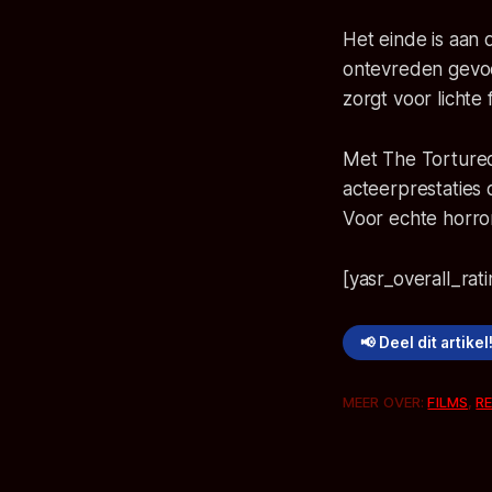
Het einde is aan 
ontevreden gevoel
zorgt voor lichte f
Met The Tortured
acteerprestaties
Voor echte horrorl
[yasr_overall_rati
📢 Deel dit artikel
MEER OVER:
FILMS
,
R