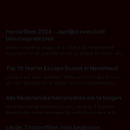
Horrorfilms 2026 - Jaarlijks overzicht
bioscoopreleases
Welke horrorfilms draaien er in 2026 in de Nederlandse
bioscopen? In dit overzicht vind je nu al bijna 50 horror- en
aanverwante films.
Door Frank Mulder
Top 15: Horror Escape Rooms in Nederland
Laat jij je wel eens opsluiten? Deze Horror Escape Rooms
zijn zeer geschikt om te spelen voor horrorliefhebbers.
Door Janita van Leeuwen
Alle Nederlandse horrorseries om te bingen
Herfstdip? Ideaal moment om één van deze 7 duistere
Nederlandse series te bingen! Bij nederhorror denk je al
snel aan horrorfilms, waarschijnlijk specifiek aan De Lift,
Door Frank Mulder
Amsterdamned of The Johnsons. Maar Nederlandse horror
Lijstje: 5 horrorfilms voor beginners