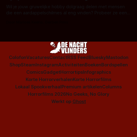
is niet beperkt tot films. Hier een aantal Nederlandse tv-
series uit het duistere of horrorgenre. Als
Wil je jouw gruwelijke hobby dolgraag delen met mensen
die een aardappelschilmes al eng vinden? Probeer ze eens
op te warmen met een instapmodel horrorfilm.
Door Marloes Keeris, Gerben Prins
Colofon
Vacatures
Contact
RSS Feed
Bluesky
Mastodon
Shop
Steam
Instagram
Activiteiten
Boeken
Bordspellen
Comics
Gadget
Horrortips
Infographics
Korte Horrorverhalen
Korte Horrorfilms
Lokaal Spookverhaal
Premium artikelen
Columns
Horrorfilms 2026
No Geeks, No Glory
Werkt op
Ghost