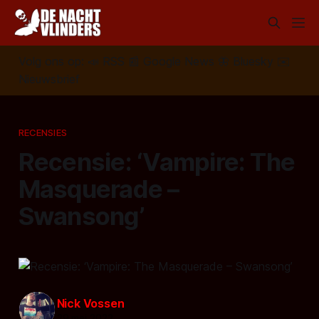
Volg ons op:
📣
RSS
📰
Google News
🦋
Bluesky
✉️
Nieuwsbrief
RECENSIES
Recensie: ‘Vampire: The
Masquerade –
Swansong’
Nick Vossen
29 mei 2022