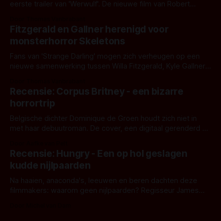
eerste trailer van 'Werwulf'. De nieuwe film van Robert
Eggers toont - zoals we van hem kennen - een rauwe en
Door Thomas Vanbrabant
kille stijl vol folklore en mythe. Het topic deze keer is (kon
Fitzgerald en Gallner herenigd voor
het het al raden?)... de weerwolf. Kijk je mee?
monsterhorror Skeletons
Fans van 'Strange Darling' mogen zich verheugen op een
nieuwe samenwerking tussen Willa Fitzgerald, Kyle Gallner
en regisseur J.T. Mollner. Binnenkort zijn ze te zien in
Door Thomas Vanbrabant
'Skeletons', een nieuwe creature feature waarvoor de
Recensie: Corpus Britney - een bizarre
opnames zijn gestart in Australië.
horrortrip
Belgische dichter Dominique de Groen houdt zich niet in
met haar debuutroman. De cover, een digitaal gerenderd en
bizar muterend lichaam tegen een pastelroze- en blauwe
Door Aafke van Pelt
achtergrond, belooft iets kleurrijks maar onheilspellends,
Recensie: Hungry - Een op hol geslagen
iets ongrijpbaars. En dat maakt De Groen met ieder woord
kudde nijlpaarden
waar.
Na haaien, anaconda's, leeuwen en beren dachten deze
filmmakers: waarom geen nijlpaarden? Regisseur James
Nunn doet het gewoon en aan ons om te oordelen of dat
Door Michel van Dam
goed uitpakt met Hungry of niet.