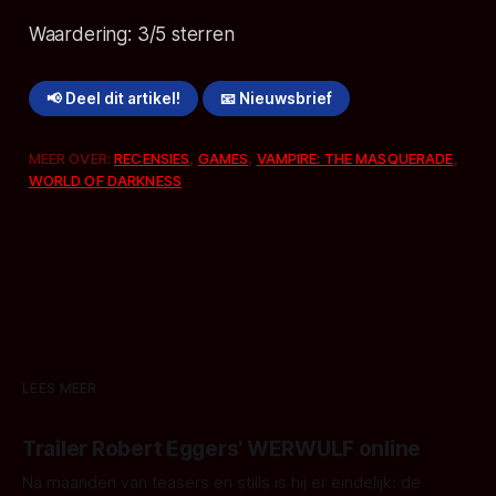
Waardering:
3
/5 sterren
📢 Deel dit artikel!
📧 Nieuwsbrief
MEER OVER:
RECENSIES
,
GAMES
,
VAMPIRE: THE MASQUERADE
,
WORLD OF DARKNESS
LEES MEER
Trailer Robert Eggers' WERWULF online
Na maanden van teasers en stills is hij er eindelijk: de