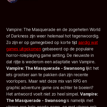
Vampire: The Masquerade
en de zogeheten
World
of Darkness
zijn weer helemaal hot tegenwoordig.
Zo zijn er op gamegebied op korte tijd
aardig wat
games uitgekomen
gebaseerd op de populaire
horror-roleplaying game setting. De nieuwste in
dat rijtje is wederom een adaptatie van
Vampire.
Vampire: The Masquerade - Swansong
lijkt het
iets grootser aan te pakken dan zijn recente
voorlopers. Maar wist deze mix van RPG en
graphic adventure game ons echter te boeien?
Het antwoord voelt niet zo heel simpel.
Vampire:
The Masquerade - Swansong
is namelijk met
vlagen een hele goede game, en met vlagen ook