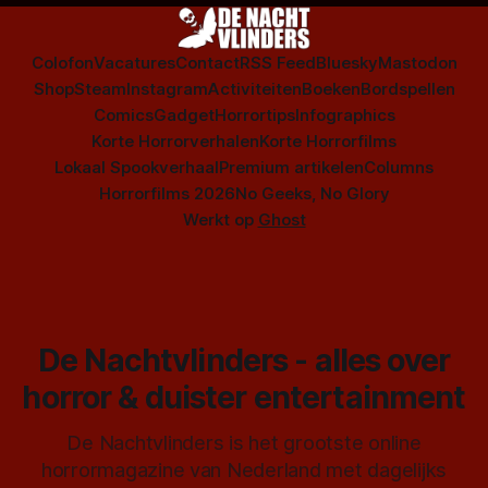
Colofon
Vacatures
Contact
RSS Feed
Bluesky
Mastodon
Shop
Steam
Instagram
Activiteiten
Boeken
Bordspellen
Comics
Gadget
Horrortips
Infographics
Korte Horrorverhalen
Korte Horrorfilms
Lokaal Spookverhaal
Premium artikelen
Columns
Horrorfilms 2026
No Geeks, No Glory
Werkt op
Ghost
De Nachtvlinders - alles over
horror & duister entertainment
De Nachtvlinders is het grootste online
horrormagazine van Nederland met dagelijks