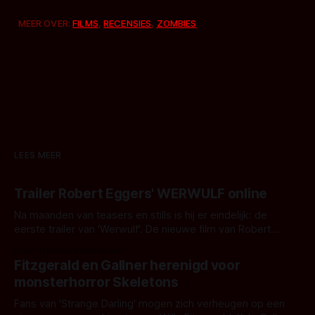
MEER OVER:
FILMS
,
RECENSIES
,
ZOMBIES
LEES MEER
Trailer Robert Eggers' WERWULF online
Na maanden van teasers en stills is hij er eindelijk: de
eerste trailer van 'Werwulf'. De nieuwe film van Robert
Eggers toont - zoals we van hem kennen - een rauwe en
Door Thomas Vanbrabant
kille stijl vol folklore en mythe. Het topic deze keer is (kon
Fitzgerald en Gallner herenigd voor
het het al raden?)... de weerwolf. Kijk je mee?
monsterhorror Skeletons
Fans van 'Strange Darling' mogen zich verheugen op een