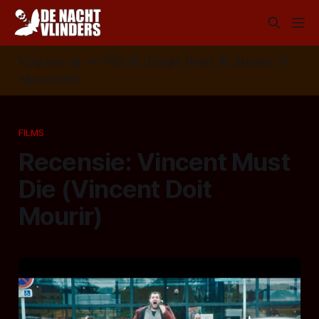
Volg ons op:
📣
RSS
📰
Google News
🦋
Bluesky
✉️
Nieuwsbrief
FILMS
Recensie: Vincent Must
Die (Vincent Doit
Mourir)