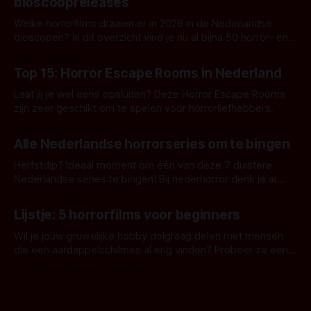
bioscoopreleases
Welke horrorfilms draaien er in 2026 in de Nederlandse
bioscopen? In dit overzicht vind je nu al bijna 50 horror- en
aanverwante films.
Door Frank Mulder
Top 15: Horror Escape Rooms in Nederland
Laat jij je wel eens opsluiten? Deze Horror Escape Rooms
zijn zeer geschikt om te spelen voor horrorliefhebbers.
Door Janita van Leeuwen
Alle Nederlandse horrorseries om te bingen
Herfstdip? Ideaal moment om één van deze 7 duistere
Nederlandse series te bingen! Bij nederhorror denk je al
snel aan horrorfilms, waarschijnlijk specifiek aan De Lift,
Door Frank Mulder
Amsterdamned of The Johnsons. Maar Nederlandse horror
Lijstje: 5 horrorfilms voor beginners
is niet beperkt tot films. Hier een aantal Nederlandse tv-
series uit het duistere of horrorgenre. Als
Wil je jouw gruwelijke hobby dolgraag delen met mensen
die een aardappelschilmes al eng vinden? Probeer ze eens
op te warmen met een instapmodel horrorfilm.
Door Marloes Keeris, Gerben Prins