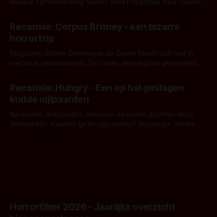
nieuwe samenwerking tussen Willa Fitzgerald, Kyle Gallner
en regisseur J.T. Mollner. Binnenkort zijn ze te zien in
Door Thomas Vanbrabant
'Skeletons', een nieuwe creature feature waarvoor de
Recensie: Corpus Britney - een bizarre
opnames zijn gestart in Australië.
horrortrip
Belgische dichter Dominique de Groen houdt zich niet in
met haar debuutroman. De cover, een digitaal gerenderd en
bizar muterend lichaam tegen een pastelroze- en blauwe
Door Aafke van Pelt
achtergrond, belooft iets kleurrijks maar onheilspellends,
Recensie: Hungry - Een op hol geslagen
iets ongrijpbaars. En dat maakt De Groen met ieder woord
kudde nijlpaarden
waar.
Na haaien, anaconda's, leeuwen en beren dachten deze
filmmakers: waarom geen nijlpaarden? Regisseur James
Nunn doet het gewoon en aan ons om te oordelen of dat
Door Michel van Dam
goed uitpakt met Hungry of niet.
Horrorfilms 2026 - Jaarlijks overzicht