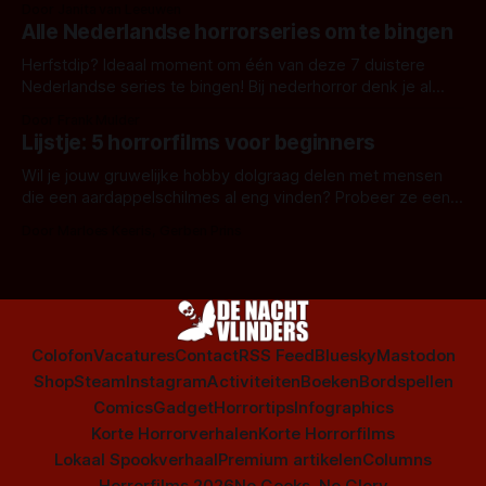
Door Janita van Leeuwen
Alle Nederlandse horrorseries om te bingen
Herfstdip? Ideaal moment om één van deze 7 duistere
Nederlandse series te bingen! Bij nederhorror denk je al
snel aan horrorfilms, waarschijnlijk specifiek aan De Lift,
Door Frank Mulder
Amsterdamned of The Johnsons. Maar Nederlandse horror
Lijstje: 5 horrorfilms voor beginners
is niet beperkt tot films. Hier een aantal Nederlandse tv-
series uit het duistere of horrorgenre. Als
Wil je jouw gruwelijke hobby dolgraag delen met mensen
die een aardappelschilmes al eng vinden? Probeer ze eens
op te warmen met een instapmodel horrorfilm.
Door Marloes Keeris, Gerben Prins
Colofon
Vacatures
Contact
RSS Feed
Bluesky
Mastodon
Shop
Steam
Instagram
Activiteiten
Boeken
Bordspellen
Comics
Gadget
Horrortips
Infographics
Korte Horrorverhalen
Korte Horrorfilms
Lokaal Spookverhaal
Premium artikelen
Columns
Horrorfilms 2026
No Geeks, No Glory