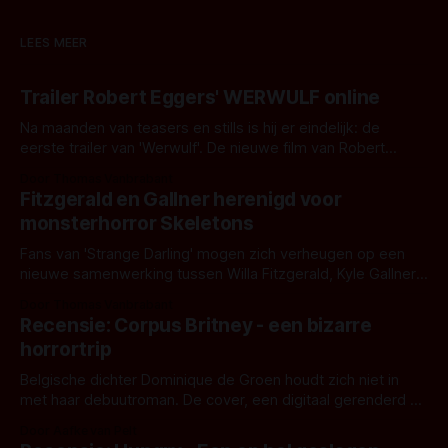
LEES MEER
Trailer Robert Eggers' WERWULF online
Na maanden van teasers en stills is hij er eindelijk: de
eerste trailer van 'Werwulf'. De nieuwe film van Robert
Eggers toont - zoals we van hem kennen - een rauwe en
Door Thomas Vanbrabant
kille stijl vol folklore en mythe. Het topic deze keer is (kon
Fitzgerald en Gallner herenigd voor
het het al raden?)... de weerwolf. Kijk je mee?
monsterhorror Skeletons
Fans van 'Strange Darling' mogen zich verheugen op een
nieuwe samenwerking tussen Willa Fitzgerald, Kyle Gallner
en regisseur J.T. Mollner. Binnenkort zijn ze te zien in
Door Thomas Vanbrabant
'Skeletons', een nieuwe creature feature waarvoor de
Recensie: Corpus Britney - een bizarre
opnames zijn gestart in Australië.
horrortrip
Belgische dichter Dominique de Groen houdt zich niet in
met haar debuutroman. De cover, een digitaal gerenderd en
bizar muterend lichaam tegen een pastelroze- en blauwe
Door Aafke van Pelt
achtergrond, belooft iets kleurrijks maar onheilspellends,