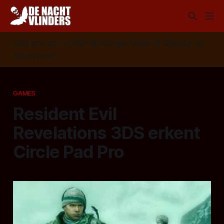
Volg ons op:
📣
RSS
📰
Google News
🦋
Bluesky
✉️
Nieuwsbrief
GAMES
Resident Evil
Revelations 3DS erkent
Circle Pad Pro