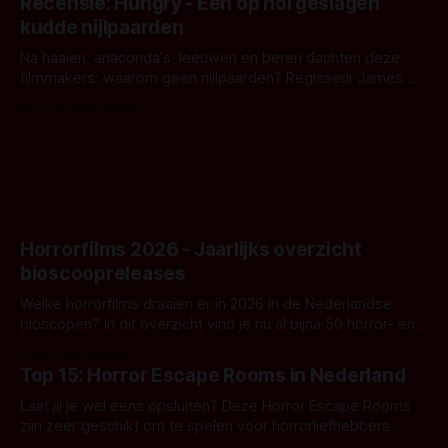
Recensie: Hungry - Een op hol geslagen
iets ongrijpbaars. En dat maakt De Groen met ieder woord
kudde nijlpaarden
waar.
Na haaien, anaconda's, leeuwen en beren dachten deze
filmmakers: waarom geen nijlpaarden? Regisseur James
Nunn doet het gewoon en aan ons om te oordelen of dat
Door Michel van Dam
goed uitpakt met Hungry of niet.
Horrorfilms 2026 - Jaarlijks overzicht
bioscoopreleases
Welke horrorfilms draaien er in 2026 in de Nederlandse
bioscopen? In dit overzicht vind je nu al bijna 50 horror- en
aanverwante films.
Door Frank Mulder
Top 15: Horror Escape Rooms in Nederland
Laat jij je wel eens opsluiten? Deze Horror Escape Rooms
zijn zeer geschikt om te spelen voor horrorliefhebbers.