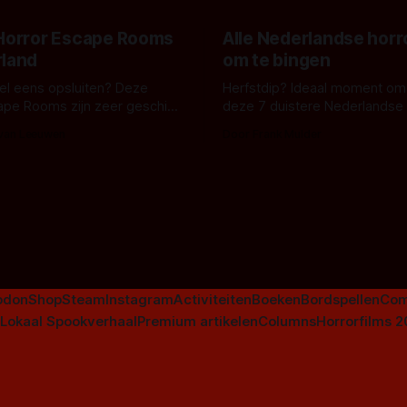
 Horror Escape Rooms
Alle Nederlandse horr
rland
om te bingen
 wel eens opsluiten? Deze
Herfstdip? Ideaal moment om
ape Rooms zijn zeer geschikt
deze 7 duistere Nederlandse 
en voor horrorliefhebbers.
bingen! Bij nederhorror denk je al snel
 van Leeuwen
Door Frank Mulder
aan horrorfilms, waarschijnlijk
aan De Lift, Amsterdamned o
Johnsons. Maar Nederlandse h
niet beperkt tot films. Hier ee
Nederlandse tv-series uit het 
horrorgenre. Als
odon
Shop
Steam
Instagram
Activiteiten
Boeken
Bordspellen
Com
Lokaal Spookverhaal
Premium artikelen
Columns
Horrorfilms 