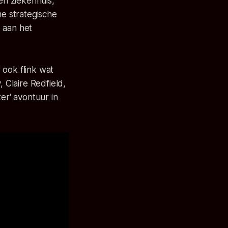
en ziekenhuis,
me strategische
 aan het
 ook flink wat
Claire Redfield,
er' avontuur in