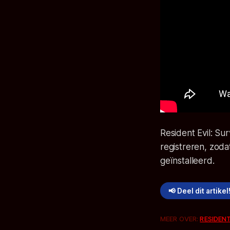
Resident Evil: Sur
registreren, zoda
geïnstalleerd.
📢 Deel dit artikel
MEER OVER:
RESIDENT