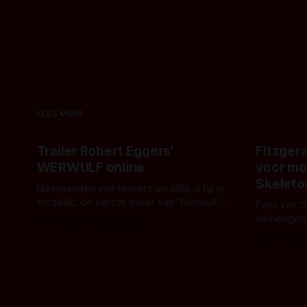
LEES MEER
Trailer Robert Eggers'
Fitzgera
WERWULF online
voor mo
Skeleto
Na maanden van teasers en stills is hij er
eindelijk: de eerste trailer van 'Werwulf'.
Fans van '
De nieuwe film van Robert Eggers toont
verheugen
Door Thomas Vanbrabant
- zoals we van hem kennen - een rauwe
samenwerki
Door Thoma
en kille stijl vol folklore en mythe. Het
Kyle Gallne
topic deze keer is (kon het het al
Binnenkort 
raden?)... de weerwolf. Kijk je mee?
een nieuwe
de opnames 