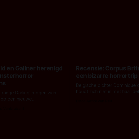
ld en Gallner herenigd
Recensie: Corpus Brit
nsterhorror
een bizarre horrortrip
ns
Belgische dichter Dominique 
houdt zich niet in met haar d
Strange Darling' mogen zich
De cover, een digitaal gerend
 op een nieuwe
Door Aafke van Pelt
bizar muterend lichaam tegen
ng tussen Willa Fitzgerald,
s Vanbrabant
pastelroze- en blauwe achter
r en regisseur J.T. Mollner.
belooft iets kleurrijks maar
zijn ze te zien in 'Skeletons',
onheilspellends, iets ongrijpb
 creature feature waarvoor
maakt De Groen met ieder wo
zijn gestart in Australië.