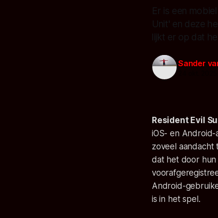
Er is een mobiel
Unit' en deze he
lijkt er op dat 
Sander va
24 okt. 2025
Resident Evil Su
iOS- en Android-a
zoveel aandacht t
dat het door hun 
voorafgeregistree
Android-gebruike
is in het spel.