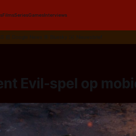
s
Films
Series
Games
Interviews
SS
📰
Google News
🦋
Bluesky
✉️
Nieuwsbrief
nt Evil-spel op mobi