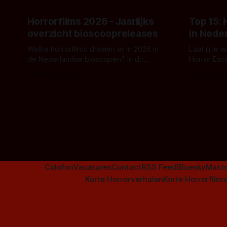
Horrorfilms 2026 - Jaarlijks
Top 15:
overzicht bioscoopreleases
in Nede
Welke horrorfilms draaien er in 2026 in
Laat jij je
de Nederlandse bioscopen? In dit
Horror Esc
overzicht vind je nu al bijna 50 horror- en
om te spel
Door Frank Mulder
Door Janita
aanverwante films.
Colofon
Vacatures
Contact
RSS Feed
Bluesky
Mast
Korte Horrorverhalen
Korte Horrorfilms