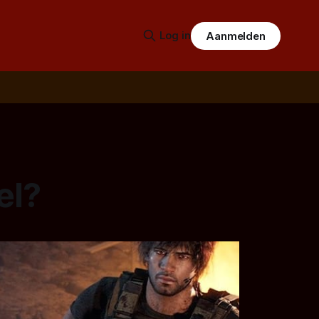
Log in
Aanmelden
el?