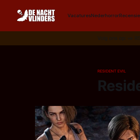
Vacatures
Nederhorror
Recensie
Volg ons op:
📣
R
RESIDENT EVIL
Reside