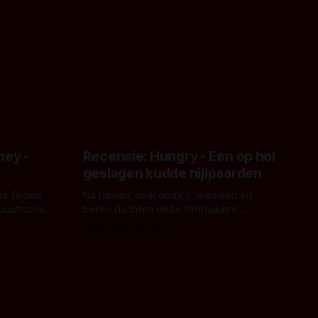
ney -
Recensie: Hungry - Een op hol
geslagen kudde nijlpaarden
de Groen
Na haaien, anaconda's, leeuwen en
ebuutroman.
beren dachten deze filmmakers:
erd en
waarom geen nijlpaarden? Regisseur
Door Michel van Dam
 een
James Nunn doet het gewoon en aan
grond,
ons om te oordelen of dat goed uitpakt
met Hungry of niet.
aars. En dat
ord waar.