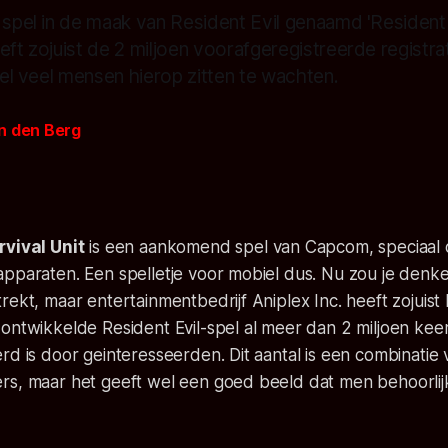
 spel in de maak van Resident Evil genaamd 'Resident 
eft zojuist de 2 miljoen voorafgeregistreerde registra
heel veel mensen hierop zitten te wachten.
n den Berg
rvival Unit
is een aankomend spel van Capcom, speciaal 
pparaten. Een spelletje voor mobiel dus. Nu zou je denken
rekt, maar entertainmentbedrijf Aniplex Inc. heeft zojui
ontwikkelde Resident Evil-spel al meer dan 2 miljoen kee
rd is door geinteresseerden. Dit aantal is een combinatie 
rs, maar het geeft wel een goed beeld dat men behoorlij