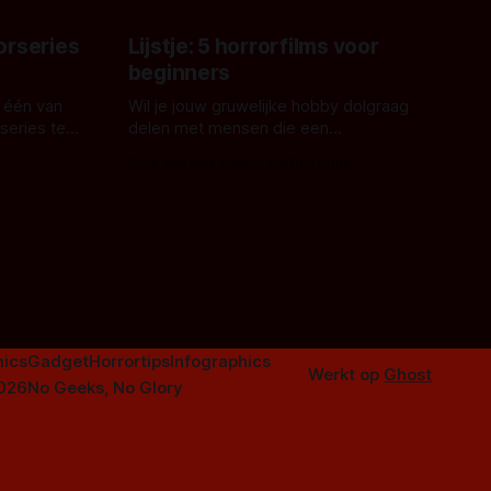
orseries
Lijstje: 5 horrorfilms voor
beginners
 één van
Wil je jouw gruwelijke hobby dolgraag
series te
delen met mensen die een
aardappelschilmes al eng vinden?
Door Marloes Keeris, Gerben Prins
 specifiek
Probeer ze eens op te warmen met een
f The
instapmodel horrorfilm.
orror is
n aantal
duistere of
ics
Gadget
Horrortips
Infographics
Werkt op
Ghost
2026
No Geeks, No Glory