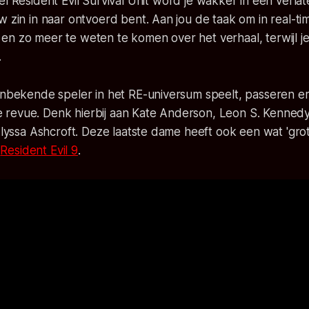
pel
Resident Evil Survival Unit
word je wakker in een verlat
w zin in naar ontvoerd bent. Aan jou de taak om in real-ti
n zo meer te weten te komen over het verhaal, terwijl je
.
onbekende speler in het RE-universum speelt, passeren er
revue. Denk hierbij aan Kate Anderson, Leon S. Kennedy, 
 Alyssa Ashcroft. Deze laatste dame heeft ook een wat 'grot
e
Resident Evil 9
.