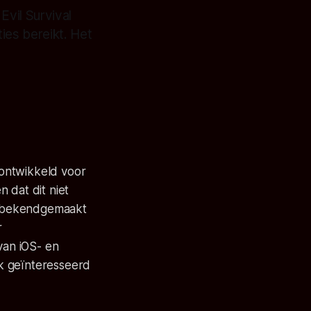
Evil Survival
ties bereikt. Het
ontwikkeld voor
 dat dit niet
st bekendgemaakt
r
van iOS- en
k geïnteresseerd