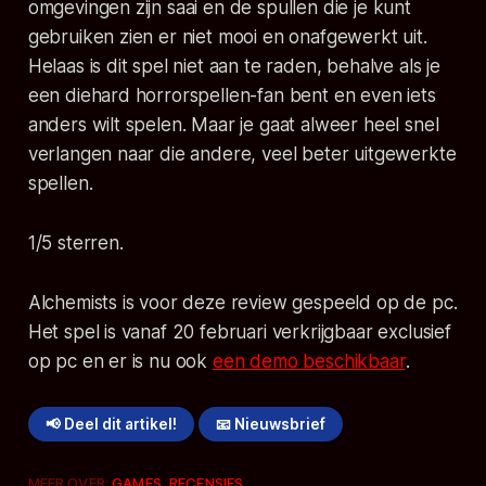
omgevingen zijn saai en de spullen die je kunt
gebruiken zien er niet mooi en onafgewerkt uit.
Helaas is dit spel niet aan te raden, behalve als je
een diehard horrorspellen-fan bent en even iets
anders wilt spelen. Maar je gaat alweer heel snel
verlangen naar die andere, veel beter uitgewerkte
spellen.
1/5 sterren.
Alchemists
is voor deze review gespeeld op de pc.
Het spel is vanaf 20 februari verkrijgbaar exclusief
op pc en er is nu ook
een demo beschikbaar
.
📢 Deel dit artikel!
📧 Nieuwsbrief
MEER OVER:
GAMES
,
RECENSIES