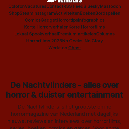
Colofon
Vacatures
Contact
RSS Feed
Bluesky
Mastodon
Shop
Steam
Instagram
Activiteiten
Boeken
Bordspellen
Comics
Gadget
Horrortips
Infographics
Korte Horrorverhalen
Korte Horrorfilms
Lokaal Spookverhaal
Premium artikelen
Columns
Horrorfilms 2026
No Geeks, No Glory
Werkt op
Ghost
De Nachtvlinders - alles over
horror & duister entertainment
De Nachtvlinders is het grootste online
horrormagazine van Nederland met dagelijks
nieuws, reviews en interviews over horrorfilms,
series, boeken, comics en games. Voor echte