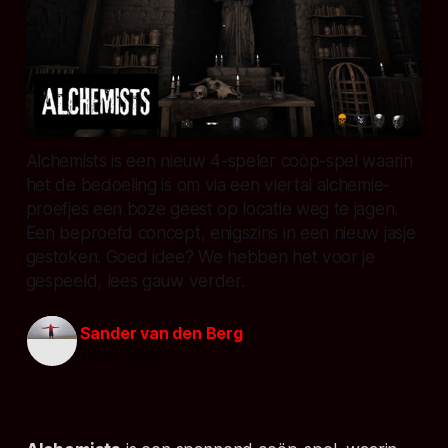
Alchemists is een nieuw 4-speler coöp-spel waarin
het de bedoeling is om via een viertal alchemie-
proefjes een boze geest op locatie weg te jagen.
Een beproefd concept, enigszins in een nieuw jasje
gestoken. Goed idee? We hebben het voor je
gespeeld, lees gauw verder.
Sander van den Berg
19 feb. 2025