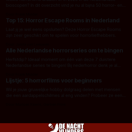
bioscopen? In dit overzicht vind je nu al bijna 50 horror- en
aanverwante films.
Door Frank Mulder
Top 15: Horror Escape Rooms in Nederland
Laat jij je wel eens opsluiten? Deze Horror Escape Rooms
zijn zeer geschikt om te spelen voor horrorliefhebbers.
Door Janita van Leeuwen
Alle Nederlandse horrorseries om te bingen
Herfstdip? Ideaal moment om één van deze 7 duistere
Nederlandse series te bingen! Bij nederhorror denk je al
snel aan horrorfilms, waarschijnlijk specifiek aan De Lift,
Door Frank Mulder
Amsterdamned of The Johnsons. Maar Nederlandse horror
Lijstje: 5 horrorfilms voor beginners
is niet beperkt tot films. Hier een aantal Nederlandse tv-
series uit het duistere of horrorgenre. Als
Wil je jouw gruwelijke hobby dolgraag delen met mensen
die een aardappelschilmes al eng vinden? Probeer ze eens
op te warmen met een instapmodel horrorfilm.
Door Marloes Keeris, Gerben Prins