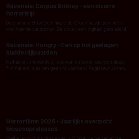
'Skeletons', een nieuwe creature feature waarvoor de
Recensie: Corpus Britney - een bizarre
opnames zijn gestart in Australië.
horrortrip
Belgische dichter Dominique de Groen houdt zich niet in
met haar debuutroman. De cover, een digitaal gerenderd en
bizar muterend lichaam tegen een pastelroze- en blauwe
Door Aafke van Pelt
achtergrond, belooft iets kleurrijks maar onheilspellends,
Recensie: Hungry - Een op hol geslagen
iets ongrijpbaars. En dat maakt De Groen met ieder woord
kudde nijlpaarden
waar.
Na haaien, anaconda's, leeuwen en beren dachten deze
filmmakers: waarom geen nijlpaarden? Regisseur James
Nunn doet het gewoon en aan ons om te oordelen of dat
Door Michel van Dam
goed uitpakt met Hungry of niet.
Horrorfilms 2026 - Jaarlijks overzicht
bioscoopreleases
Welke horrorfilms draaien er in 2026 in de Nederlandse