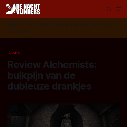
Volg ons op:
📣
RSS
📰
Google News
🦋
Bluesky
✉️
Nieuwsbrief
GAMES
Review Alchemists:
buikpijn van de
dubieuze drankjes