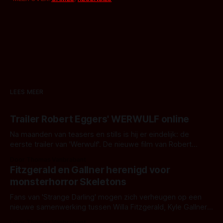
LEES MEER
Trailer Robert Eggers' WERWULF online
Na maanden van teasers en stills is hij er eindelijk: de
eerste trailer van 'Werwulf'. De nieuwe film van Robert
Eggers toont - zoals we van hem kennen - een rauwe en
Door Thomas Vanbrabant
kille stijl vol folklore en mythe. Het topic deze keer is (kon
Fitzgerald en Gallner herenigd voor
het het al raden?)... de weerwolf. Kijk je mee?
monsterhorror Skeletons
Fans van 'Strange Darling' mogen zich verheugen op een
nieuwe samenwerking tussen Willa Fitzgerald, Kyle Gallner
en regisseur J.T. Mollner. Binnenkort zijn ze te zien in
Door Thomas Vanbrabant