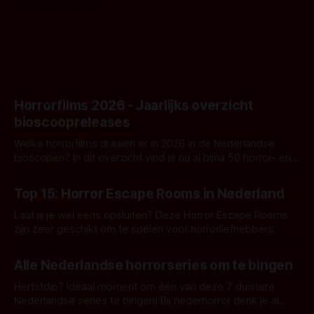
Door Michel van Dam
goed uitpakt met Hungry of niet.
Horrorfilms 2026 - Jaarlijks overzicht
bioscoopreleases
Welke horrorfilms draaien er in 2026 in de Nederlandse
bioscopen? In dit overzicht vind je nu al bijna 50 horror- en
aanverwante films.
Door Frank Mulder
Top 15: Horror Escape Rooms in Nederland
Laat jij je wel eens opsluiten? Deze Horror Escape Rooms
zijn zeer geschikt om te spelen voor horrorliefhebbers.
Door Janita van Leeuwen
Alle Nederlandse horrorseries om te bingen
Herfstdip? Ideaal moment om één van deze 7 duistere
Nederlandse series te bingen! Bij nederhorror denk je al