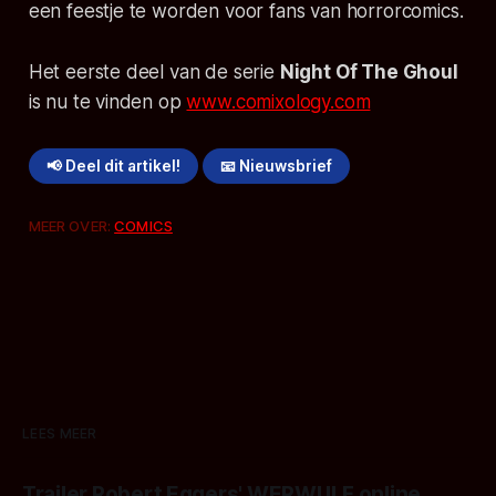
een feestje te worden voor fans van horrorcomics.
Het eerste deel van de serie
Night Of The Ghoul
is nu te vinden op
www.comixology.com
📢 Deel dit artikel!
📧 Nieuwsbrief
MEER OVER:
COMICS
LEES MEER
Trailer Robert Eggers' WERWULF online