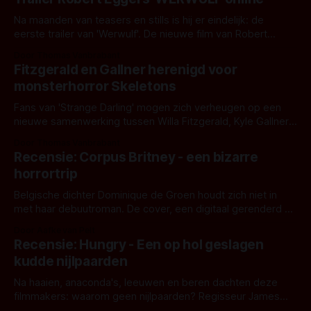
Na maanden van teasers en stills is hij er eindelijk: de
eerste trailer van 'Werwulf'. De nieuwe film van Robert
Eggers toont - zoals we van hem kennen - een rauwe en
Door Thomas Vanbrabant
kille stijl vol folklore en mythe. Het topic deze keer is (kon
Fitzgerald en Gallner herenigd voor
het het al raden?)... de weerwolf. Kijk je mee?
monsterhorror Skeletons
Fans van 'Strange Darling' mogen zich verheugen op een
nieuwe samenwerking tussen Willa Fitzgerald, Kyle Gallner
en regisseur J.T. Mollner. Binnenkort zijn ze te zien in
Door Thomas Vanbrabant
'Skeletons', een nieuwe creature feature waarvoor de
Recensie: Corpus Britney - een bizarre
opnames zijn gestart in Australië.
horrortrip
Belgische dichter Dominique de Groen houdt zich niet in
met haar debuutroman. De cover, een digitaal gerenderd en
bizar muterend lichaam tegen een pastelroze- en blauwe
Door Aafke van Pelt
achtergrond, belooft iets kleurrijks maar onheilspellends,
Recensie: Hungry - Een op hol geslagen
iets ongrijpbaars. En dat maakt De Groen met ieder woord
kudde nijlpaarden
waar.
Na haaien, anaconda's, leeuwen en beren dachten deze
filmmakers: waarom geen nijlpaarden? Regisseur James
Nunn doet het gewoon en aan ons om te oordelen of dat