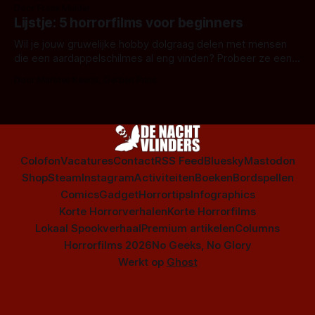
snel aan horrorfilms, waarschijnlijk specifiek aan De Lift,
Door Frank Mulder
Amsterdamned of The Johnsons. Maar Nederlandse horror
Lijstje: 5 horrorfilms voor beginners
is niet beperkt tot films. Hier een aantal Nederlandse tv-
series uit het duistere of horrorgenre. Als
Wil je jouw gruwelijke hobby dolgraag delen met mensen
die een aardappelschilmes al eng vinden? Probeer ze eens
op te warmen met een instapmodel horrorfilm.
Door Marloes Keeris, Gerben Prins
Colofon
Vacatures
Contact
RSS Feed
Bluesky
Mastodon
Shop
Steam
Instagram
Activiteiten
Boeken
Bordspellen
Comics
Gadget
Horrortips
Infographics
Korte Horrorverhalen
Korte Horrorfilms
Lokaal Spookverhaal
Premium artikelen
Columns
Horrorfilms 2026
No Geeks, No Glory
Werkt op
Ghost