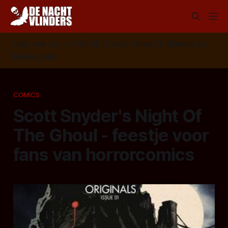
Volg ons op:
📣
RSS
📰
Google News
🦋
Bluesky
✉️
Nieuwsbrief
COMICS
Scott Snyder's Night Of
The Ghoul - feestje voor
fans van horrorcomics