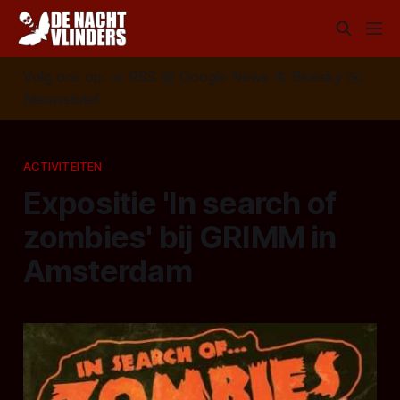
Volg ons op:
📣
RSS
📰
Google News
🦋
Bluesky
✉️
Nieuwsbrief
ACTIVITEITEN
Expositie 'In search of
zombies' bij GRIMM in
Amsterdam