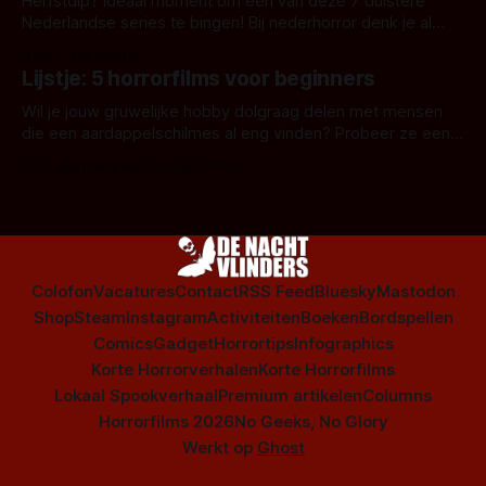
Herfstdip? Ideaal moment om één van deze 7 duistere
Nederlandse series te bingen! Bij nederhorror denk je al
snel aan horrorfilms, waarschijnlijk specifiek aan De Lift,
Door Frank Mulder
Amsterdamned of The Johnsons. Maar Nederlandse horror
Lijstje: 5 horrorfilms voor beginners
is niet beperkt tot films. Hier een aantal Nederlandse tv-
series uit het duistere of horrorgenre. Als
Wil je jouw gruwelijke hobby dolgraag delen met mensen
die een aardappelschilmes al eng vinden? Probeer ze eens
op te warmen met een instapmodel horrorfilm.
Door Marloes Keeris, Gerben Prins
Colofon
Vacatures
Contact
RSS Feed
Bluesky
Mastodon
Shop
Steam
Instagram
Activiteiten
Boeken
Bordspellen
Comics
Gadget
Horrortips
Infographics
Korte Horrorverhalen
Korte Horrorfilms
Lokaal Spookverhaal
Premium artikelen
Columns
Horrorfilms 2026
No Geeks, No Glory
Werkt op
Ghost