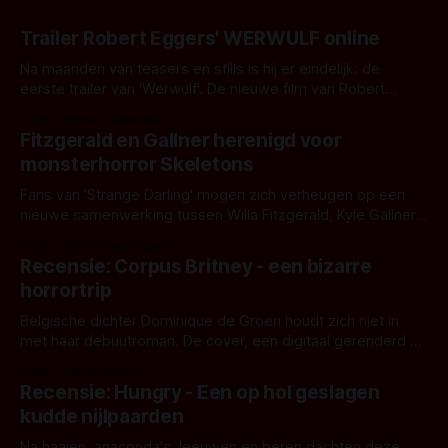
Trailer Robert Eggers' WERWULF online
Na maanden van teasers en stills is hij er eindelijk: de
eerste trailer van 'Werwulf'. De nieuwe film van Robert
Eggers toont - zoals we van hem kennen - een rauwe en
Door Thomas Vanbrabant
kille stijl vol folklore en mythe. Het topic deze keer is (kon
Fitzgerald en Gallner herenigd voor
het het al raden?)... de weerwolf. Kijk je mee?
monsterhorror Skeletons
Fans van 'Strange Darling' mogen zich verheugen op een
nieuwe samenwerking tussen Willa Fitzgerald, Kyle Gallner
en regisseur J.T. Mollner. Binnenkort zijn ze te zien in
Door Thomas Vanbrabant
'Skeletons', een nieuwe creature feature waarvoor de
Recensie: Corpus Britney - een bizarre
opnames zijn gestart in Australië.
horrortrip
Belgische dichter Dominique de Groen houdt zich niet in
met haar debuutroman. De cover, een digitaal gerenderd en
bizar muterend lichaam tegen een pastelroze- en blauwe
Door Aafke van Pelt
achtergrond, belooft iets kleurrijks maar onheilspellends,
Recensie: Hungry - Een op hol geslagen
iets ongrijpbaars. En dat maakt De Groen met ieder woord
kudde nijlpaarden
waar.
Na haaien, anaconda's, leeuwen en beren dachten deze