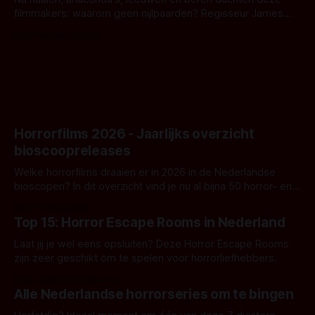
filmmakers: waarom geen nijlpaarden? Regisseur James
Nunn doet het gewoon en aan ons om te oordelen of dat
Door Michel van Dam
goed uitpakt met Hungry of niet.
Horrorfilms 2026 - Jaarlijks overzicht
bioscoopreleases
Welke horrorfilms draaien er in 2026 in de Nederlandse
bioscopen? In dit overzicht vind je nu al bijna 50 horror- en
aanverwante films.
Door Frank Mulder
Top 15: Horror Escape Rooms in Nederland
Laat jij je wel eens opsluiten? Deze Horror Escape Rooms
zijn zeer geschikt om te spelen voor horrorliefhebbers.
Door Janita van Leeuwen
Alle Nederlandse horrorseries om te bingen