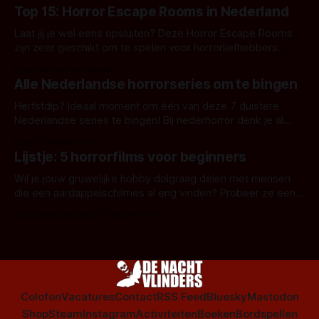
Top 15: Horror Escape Rooms in Nederland
Laat jij je wel eens opsluiten? Deze Horror Escape Rooms
zijn zeer geschikt om te spelen voor horrorliefhebbers.
Door Janita van Leeuwen
Alle Nederlandse horrorseries om te bingen
Herfstdip? Ideaal moment om één van deze 7 duistere
Nederlandse series te bingen! Bij nederhorror denk je al
snel aan horrorfilms, waarschijnlijk specifiek aan De Lift,
Door Frank Mulder
Amsterdamned of The Johnsons. Maar Nederlandse horror
Lijstje: 5 horrorfilms voor beginners
is niet beperkt tot films. Hier een aantal Nederlandse tv-
series uit het duistere of horrorgenre. Als
Wil je jouw gruwelijke hobby dolgraag delen met mensen
die een aardappelschilmes al eng vinden? Probeer ze eens
op te warmen met een instapmodel horrorfilm.
Door Marloes Keeris, Gerben Prins
Colofon
Vacatures
Contact
RSS Feed
Bluesky
Mastodon
Shop
Steam
Instagram
Activiteiten
Boeken
Bordspellen