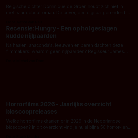
Belgische dichter Dominique de Groen houdt zich niet in
met haar debuutroman. De cover, een digitaal gerenderd en
bizar muterend lichaam tegen een pastelroze- en blauwe
Door Aafke van Pelt
achtergrond, belooft iets kleurrijks maar onheilspellends,
Recensie: Hungry - Een op hol geslagen
iets ongrijpbaars. En dat maakt De Groen met ieder woord
kudde nijlpaarden
waar.
Na haaien, anaconda's, leeuwen en beren dachten deze
filmmakers: waarom geen nijlpaarden? Regisseur James
Nunn doet het gewoon en aan ons om te oordelen of dat
Door Michel van Dam
goed uitpakt met Hungry of niet.
Horrorfilms 2026 - Jaarlijks overzicht
bioscoopreleases
Welke horrorfilms draaien er in 2026 in de Nederlandse
bioscopen? In dit overzicht vind je nu al bijna 50 horror- en
aanverwante films.
Door Frank Mulder