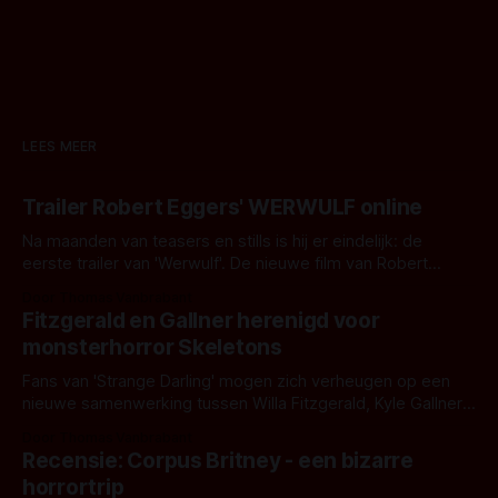
LEES MEER
Trailer Robert Eggers' WERWULF online
Na maanden van teasers en stills is hij er eindelijk: de
eerste trailer van 'Werwulf'. De nieuwe film van Robert
Eggers toont - zoals we van hem kennen - een rauwe en
Door Thomas Vanbrabant
kille stijl vol folklore en mythe. Het topic deze keer is (kon
Fitzgerald en Gallner herenigd voor
het het al raden?)... de weerwolf. Kijk je mee?
monsterhorror Skeletons
Fans van 'Strange Darling' mogen zich verheugen op een
nieuwe samenwerking tussen Willa Fitzgerald, Kyle Gallner
en regisseur J.T. Mollner. Binnenkort zijn ze te zien in
Door Thomas Vanbrabant
'Skeletons', een nieuwe creature feature waarvoor de
Recensie: Corpus Britney - een bizarre
opnames zijn gestart in Australië.
horrortrip