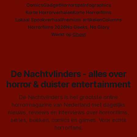
Comics
Gadget
Horrortips
Infographics
Korte Horrorverhalen
Korte Horrorfilms
Lokaal Spookverhaal
Premium artikelen
Columns
Horrorfilms 2026
No Geeks, No Glory
Werkt op
Ghost
De Nachtvlinders - alles over
horror & duister entertainment
De Nachtvlinders is het grootste online
horrormagazine van Nederland met dagelijks
nieuws, reviews en interviews over horrorfilms,
series, boeken, comics en games. Voor echte
horrorfans.