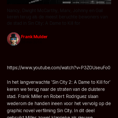
Nancy, Dwight McCarthy, Marv, Johnny en Gail
keren terug als de meest beruchte bewoners van
de stad in Sin City: A Dame to Kill for
Frank Mulder
26 mei 2014
https://www.youtube.com/watch?v=P3ZOUseuFo0
In het langverwachte 'Sin City 2: A Dame to Kill for'
keren we terug naar de straten van de duistere
stad. Frank Miller en Robert Rodriguez slaan
wederom de handen ineen voor het vervolg op de
graphic novel verfilming Sin City. In dit deel
gebruikt Miller zowel klassieke als nieuwe