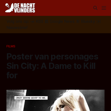
Volg ons op:
📣
RSS
📰
Google News
🦋
Bluesky
✉️
Nieuwsbrief
FILMS
Poster van personages
Sin City: A Dame to Kill
for