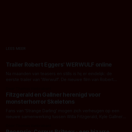
LEES MEER
Trailer Robert Eggers' WERWULF online
Na maanden van teasers en stills is hij er eindelijk: de
eerste trailer van 'Werwulf'. De nieuwe film van Robert
Eggers toont - zoals we van hem kennen - een rauwe en
Door Thomas Vanbrabant
kille stijl vol folklore en mythe. Het topic deze keer is (kon
Fitzgerald en Gallner herenigd voor
het het al raden?)... de weerwolf. Kijk je mee?
monsterhorror Skeletons
Fans van 'Strange Darling' mogen zich verheugen op een
nieuwe samenwerking tussen Willa Fitzgerald, Kyle Gallner
en regisseur J.T. Mollner. Binnenkort zijn ze te zien in
Door Thomas Vanbrabant
'Skeletons', een nieuwe creature feature waarvoor de
Recensie: Corpus Britney - een bizarre