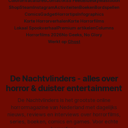
Colofon
Vacatures
Contact
RSS Feed
Bluesky
Mastodon
Shop
Steam
Instagram
Activiteiten
Boeken
Bordspellen
Comics
Gadget
Horrortips
Infographics
Korte Horrorverhalen
Korte Horrorfilms
Lokaal Spookverhaal
Premium artikelen
Columns
Horrorfilms 2026
No Geeks, No Glory
Werkt op
Ghost
De Nachtvlinders - alles over
horror & duister entertainment
De Nachtvlinders is het grootste online
horrormagazine van Nederland met dagelijks
nieuws, reviews en interviews over horrorfilms,
series, boeken, comics en games. Voor echte