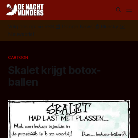
Volg ons op:
📣
RSS
📰
Google News
🦋
Bluesky
✉️
Nieuwsbrief
CARTOON
Skalet krijgt botox-
ballen