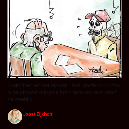
Skalet had last met plassen... Een injectie van botox
in de prostaat ontspant het orgaan en vermindert
de zwelling...
Joost Eijkholt
08 jun. 2011