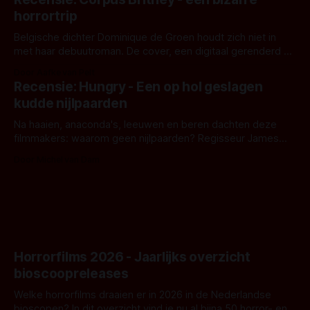
opnames zijn gestart in Australië.
horrortrip
Belgische dichter Dominique de Groen houdt zich niet in
met haar debuutroman. De cover, een digitaal gerenderd en
bizar muterend lichaam tegen een pastelroze- en blauwe
Door Aafke van Pelt
achtergrond, belooft iets kleurrijks maar onheilspellends,
Recensie: Hungry - Een op hol geslagen
iets ongrijpbaars. En dat maakt De Groen met ieder woord
kudde nijlpaarden
waar.
Na haaien, anaconda's, leeuwen en beren dachten deze
filmmakers: waarom geen nijlpaarden? Regisseur James
Nunn doet het gewoon en aan ons om te oordelen of dat
Door Michel van Dam
goed uitpakt met Hungry of niet.
Horrorfilms 2026 - Jaarlijks overzicht
bioscoopreleases
Welke horrorfilms draaien er in 2026 in de Nederlandse
bioscopen? In dit overzicht vind je nu al bijna 50 horror- en