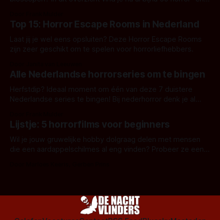
aanverwante films.
Door Frank Mulder
Top 15: Horror Escape Rooms in Nederland
Laat jij je wel eens opsluiten? Deze Horror Escape Rooms
zijn zeer geschikt om te spelen voor horrorliefhebbers.
Door Janita van Leeuwen
Alle Nederlandse horrorseries om te bingen
Herfstdip? Ideaal moment om één van deze 7 duistere
Nederlandse series te bingen! Bij nederhorror denk je al
snel aan horrorfilms, waarschijnlijk specifiek aan De Lift,
Door Frank Mulder
Amsterdamned of The Johnsons. Maar Nederlandse horror
Lijstje: 5 horrorfilms voor beginners
is niet beperkt tot films. Hier een aantal Nederlandse tv-
series uit het duistere of horrorgenre. Als
Wil je jouw gruwelijke hobby dolgraag delen met mensen
die een aardappelschilmes al eng vinden? Probeer ze eens
op te warmen met een instapmodel horrorfilm.
Door Marloes Keeris, Gerben Prins