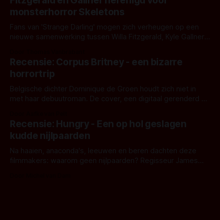
Fitzgerald en Gallner herenigd voor
het het al raden?)... de weerwolf. Kijk je mee?
monsterhorror Skeletons
Fans van 'Strange Darling' mogen zich verheugen op een
nieuwe samenwerking tussen Willa Fitzgerald, Kyle Gallner
en regisseur J.T. Mollner. Binnenkort zijn ze te zien in
Door Thomas Vanbrabant
'Skeletons', een nieuwe creature feature waarvoor de
Recensie: Corpus Britney - een bizarre
opnames zijn gestart in Australië.
horrortrip
Belgische dichter Dominique de Groen houdt zich niet in
met haar debuutroman. De cover, een digitaal gerenderd en
bizar muterend lichaam tegen een pastelroze- en blauwe
Door Aafke van Pelt
achtergrond, belooft iets kleurrijks maar onheilspellends,
Recensie: Hungry - Een op hol geslagen
iets ongrijpbaars. En dat maakt De Groen met ieder woord
kudde nijlpaarden
waar.
Na haaien, anaconda's, leeuwen en beren dachten deze
filmmakers: waarom geen nijlpaarden? Regisseur James
Nunn doet het gewoon en aan ons om te oordelen of dat
Door Michel van Dam
goed uitpakt met Hungry of niet.