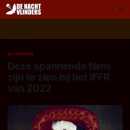
Volg ons op:
📣
RSS
📰
Google News
🦋
Bluesky
✉️
Nieuwsbrief
ACTIVITEITEN
Deze spannende films
zijn te zien bij het IFFR
van 2022