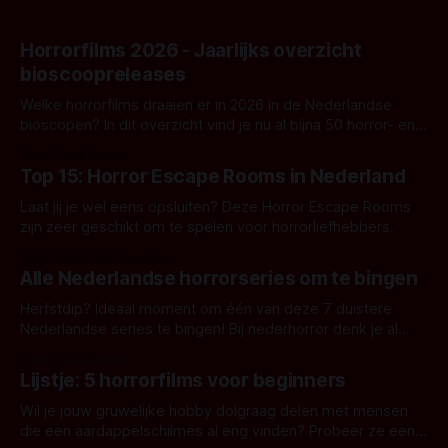
Horrorfilms 2026 - Jaarlijks overzicht
bioscoopreleases
Welke horrorfilms draaien er in 2026 in de Nederlandse
bioscopen? In dit overzicht vind je nu al bijna 50 horror- en
aanverwante films.
Door Frank Mulder
Top 15: Horror Escape Rooms in Nederland
Laat jij je wel eens opsluiten? Deze Horror Escape Rooms
zijn zeer geschikt om te spelen voor horrorliefhebbers.
Door Janita van Leeuwen
Alle Nederlandse horrorseries om te bingen
Herfstdip? Ideaal moment om één van deze 7 duistere
Nederlandse series te bingen! Bij nederhorror denk je al
snel aan horrorfilms, waarschijnlijk specifiek aan De Lift,
Door Frank Mulder
Amsterdamned of The Johnsons. Maar Nederlandse horror
Lijstje: 5 horrorfilms voor beginners
is niet beperkt tot films. Hier een aantal Nederlandse tv-
series uit het duistere of horrorgenre. Als
Wil je jouw gruwelijke hobby dolgraag delen met mensen
die een aardappelschilmes al eng vinden? Probeer ze eens