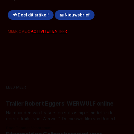
📢 Deel dit artikel!
📧 Nieuwsbrief
MEER OVER:
ACTIVITEITEN
,
IFFR
LEES MEER
Trailer Robert Eggers' WERWULF online
Na maanden van teasers en stills is hij er eindelijk: de
eerste trailer van 'Werwulf'. De nieuwe film van Robert
Eggers toont - zoals we van hem kennen - een rauwe en
Door Thomas Vanbrabant
kille stijl vol folklore en mythe. Het topic deze keer is (kon