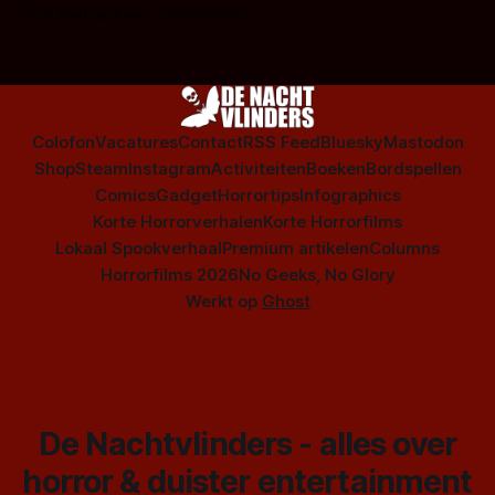
op te warmen met een instapmodel horrorfilm.
Door Marloes Keeris, Gerben Prins
Colofon
Vacatures
Contact
RSS Feed
Bluesky
Mastodon
Shop
Steam
Instagram
Activiteiten
Boeken
Bordspellen
Comics
Gadget
Horrortips
Infographics
Korte Horrorverhalen
Korte Horrorfilms
Lokaal Spookverhaal
Premium artikelen
Columns
Horrorfilms 2026
No Geeks, No Glory
Werkt op
Ghost
De Nachtvlinders - alles over
horror & duister entertainment