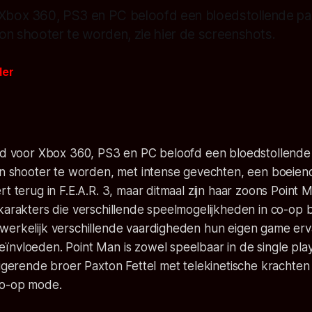
 Xbox 360, PS3 en PC beloofd een bloedstollende p
son shooter te worden, zie hier de screenshots.
der
and voor Xbox 360, PS3 en PC beloofd een bloedstollend
son shooter te worden, met intense gevechten, een boeien
rt terug in F.E.A.R. 3, maar ditmaal zijn haar zoons Point
 karakters die verschillende speelmogelijkheden in co-op
werkelijk verschillende vaardigheden hun eigen game erv
nvloeden. Point Man is zowel speelbaar in de single playe
rigerende broer Paxton Fettel met telekinetische krachten 
co-op mode.