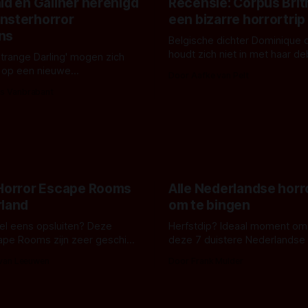
ld en Gallner herenigd
Recensie: Corpus Brit
nsterhorror
een bizarre horrortrip
ns
Belgische dichter Dominique 
houdt zich niet in met haar d
Strange Darling' mogen zich
De cover, een digitaal gerend
 op een nieuwe
Door Aafke van Pelt
bizar muterend lichaam tegen
ng tussen Willa Fitzgerald,
s Vanbrabant
pastelroze- en blauwe achter
r en regisseur J.T. Mollner.
belooft iets kleurrijks maar
zijn ze te zien in 'Skeletons',
onheilspellends, iets ongrijpb
 creature feature waarvoor
maakt De Groen met ieder wo
zijn gestart in Australië.
 Horror Escape Rooms
Alle Nederlandse horr
rland
om te bingen
 wel eens opsluiten? Deze
Herfstdip? Ideaal moment om
ape Rooms zijn zeer geschikt
deze 7 duistere Nederlandse 
en voor horrorliefhebbers.
bingen! Bij nederhorror denk je al snel
 van Leeuwen
Door Frank Mulder
aan horrorfilms, waarschijnlijk
aan De Lift, Amsterdamned o
Johnsons. Maar Nederlandse h