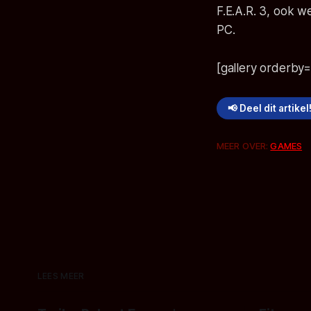
F.E.A.R. 3, ook w
PC.
[gallery orderby=
📢 Deel dit artikel
MEER OVER:
GAMES
LEES MEER