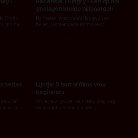
ney -
Recensie: Hungry - Een op hol
geslagen kudde nijlpaarden
de Groen
Na haaien, anaconda's, leeuwen en
ebuutroman.
beren dachten deze filmmakers:
erd en
waarom geen nijlpaarden? Regisseur
Door Michel van Dam
 een
James Nunn doet het gewoon en aan
grond,
ons om te oordelen of dat goed uitpakt
met Hungry of niet.
aars. En dat
ord waar.
orseries
Lijstje: 5 horrorfilms voor
beginners
 één van
Wil je jouw gruwelijke hobby dolgraag
series te
delen met mensen die een
aardappelschilmes al eng vinden?
Door Marloes Keeris, Gerben Prins
 specifiek
Probeer ze eens op te warmen met een
f The
instapmodel horrorfilm.
orror is