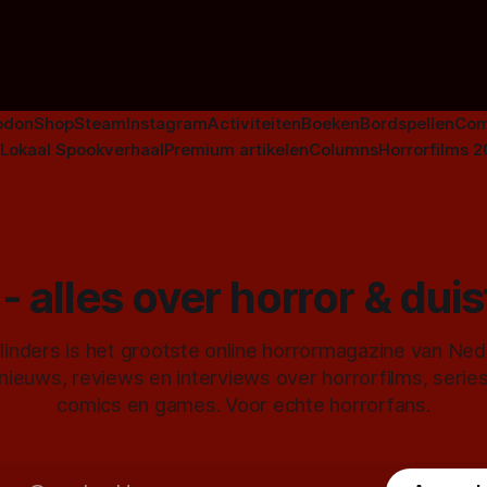
niet beperkt tot films. Hier ee
Nederlandse tv-series uit het 
horrorgenre. Als
odon
Shop
Steam
Instagram
Activiteiten
Boeken
Bordspellen
Com
Lokaal Spookverhaal
Premium artikelen
Columns
Horrorfilms 
- alles over horror & dui
inders is het grootste online horrormagazine van Ne
 nieuws, reviews en interviews over horrorfilms, serie
comics en games. Voor echte horrorfans.