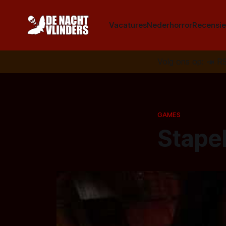
Vacatures
Nederhorror
Recensie
Volg ons op:
📣
R
GAMES
Stapel