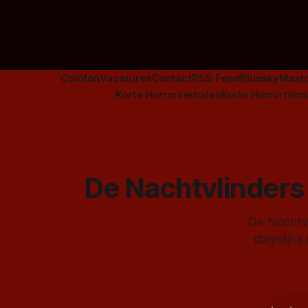
Colofon
Vacatures
Contact
RSS Feed
Bluesky
Mast
Korte Horrorverhalen
Korte Horrorfilms
De Nachtvlinders 
De Nachtvl
dagelijks