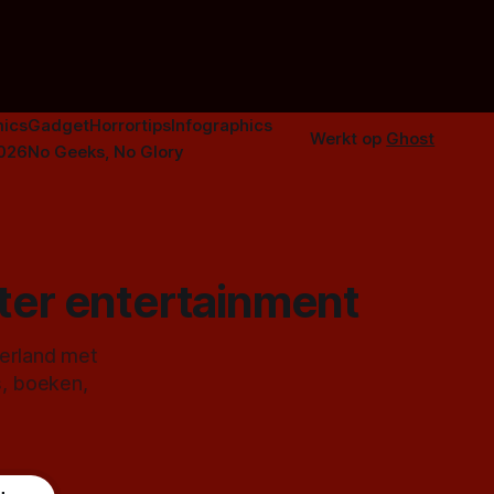
n aantal
duistere of
ics
Gadget
Horrortips
Infographics
Werkt op
Ghost
2026
No Geeks, No Glory
ster entertainment
derland met
s, boeken,