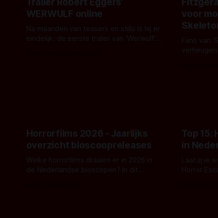
Trailer Robert Eggers'
Fitzgera
WERWULF online
voor mo
Skeleto
Na maanden van teasers en stills is hij er
eindelijk: de eerste trailer van 'Werwulf'.
Fans van '
De nieuwe film van Robert Eggers toont
verheugen
Door Thomas Vanbrabant
- zoals we van hem kennen - een rauwe
samenwerki
Door Thoma
en kille stijl vol folklore en mythe. Het
Kyle Gallne
topic deze keer is (kon het het al
Binnenkort 
raden?)... de weerwolf. Kijk je mee?
een nieuwe
de opnames 
Horrorfilms 2026 - Jaarlijks
Top 15:
overzicht bioscoopreleases
in Nede
Welke horrorfilms draaien er in 2026 in
Laat jij je
de Nederlandse bioscopen? In dit
Horror Esc
overzicht vind je nu al bijna 50 horror- en
om te spel
Door Frank Mulder
Door Janita
aanverwante films.