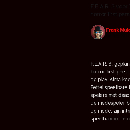
F.E.A.R. 3 voor
horror first per
Frank Mul
04 feb. 2011
F.E.A.R. 3, gepl
horror first per
op play. Alma kee
Fettel speelbare
spelers met daad
de medespeler beï
op mode, zijn int
speelbaar in de 