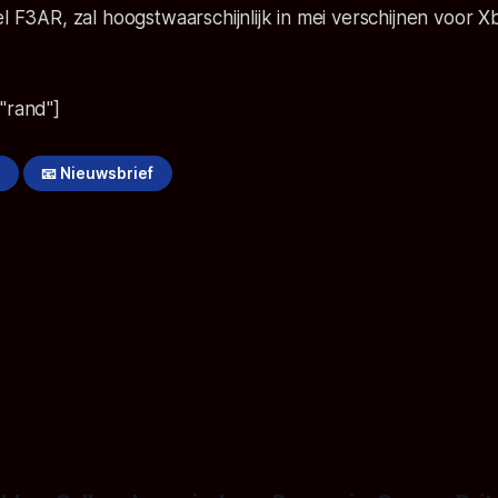
el F3AR, zal hoogstwaarschijnlijk in mei verschijnen voor 
"rand"]
!
📧 Nieuwsbrief