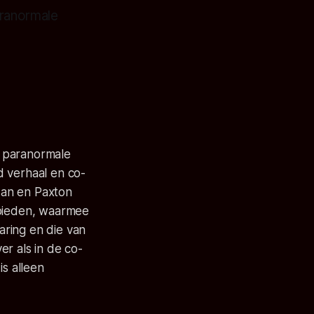
aranormale
e paranormale
d verhaal en co-
 Man en Paxton
 bieden, waarmee
aring en die van
r als in de co-
is alleen