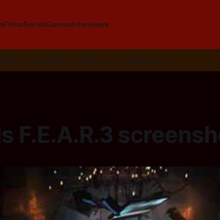
s
Films
Series
Games
Interviews
SS
📰
Google News
🦋
Bluesky
✉️
Nieuwsbrief
s F.E.A.R.3 screensh