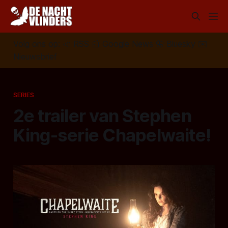
Volg ons op:
📣
RSS
📰
Google News
🦋
Bluesky
✉️
Nieuwsbrief
SERIES
2e trailer van Stephen
King-serie Chapelwaite!