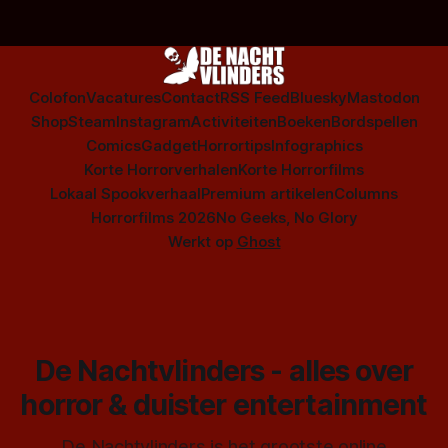
Colofon
Vacatures
Contact
RSS Feed
Bluesky
Mastodon
Shop
Steam
Instagram
Activiteiten
Boeken
Bordspellen
Comics
Gadget
Horrortips
Infographics
Korte Horrorverhalen
Korte Horrorfilms
Lokaal Spookverhaal
Premium artikelen
Columns
Horrorfilms 2026
No Geeks, No Glory
Werkt op
Ghost
De Nachtvlinders - alles over
horror & duister entertainment
De Nachtvlinders is het grootste online