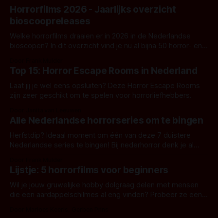
Horrorfilms 2026 - Jaarlijks overzicht
bioscoopreleases
Welke horrorfilms draaien er in 2026 in de Nederlandse
bioscopen? In dit overzicht vind je nu al bijna 50 horror- en
aanverwante films.
Door Frank Mulder
Top 15: Horror Escape Rooms in Nederland
Laat jij je wel eens opsluiten? Deze Horror Escape Rooms
zijn zeer geschikt om te spelen voor horrorliefhebbers.
Door Janita van Leeuwen
Alle Nederlandse horrorseries om te bingen
Herfstdip? Ideaal moment om één van deze 7 duistere
Nederlandse series te bingen! Bij nederhorror denk je al
snel aan horrorfilms, waarschijnlijk specifiek aan De Lift,
Door Frank Mulder
Amsterdamned of The Johnsons. Maar Nederlandse horror
Lijstje: 5 horrorfilms voor beginners
is niet beperkt tot films. Hier een aantal Nederlandse tv-
series uit het duistere of horrorgenre. Als
Wil je jouw gruwelijke hobby dolgraag delen met mensen
die een aardappelschilmes al eng vinden? Probeer ze eens
op te warmen met een instapmodel horrorfilm.
Door Marloes Keeris, Gerben Prins