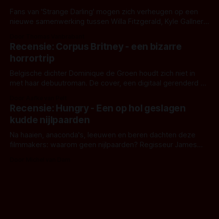
Fans van 'Strange Darling' mogen zich verheugen op een
nieuwe samenwerking tussen Willa Fitzgerald, Kyle Gallner
en regisseur J.T. Mollner. Binnenkort zijn ze te zien in
Door Thomas Vanbrabant
'Skeletons', een nieuwe creature feature waarvoor de
Recensie: Corpus Britney - een bizarre
opnames zijn gestart in Australië.
horrortrip
Belgische dichter Dominique de Groen houdt zich niet in
met haar debuutroman. De cover, een digitaal gerenderd en
bizar muterend lichaam tegen een pastelroze- en blauwe
Door Aafke van Pelt
achtergrond, belooft iets kleurrijks maar onheilspellends,
Recensie: Hungry - Een op hol geslagen
iets ongrijpbaars. En dat maakt De Groen met ieder woord
kudde nijlpaarden
waar.
Na haaien, anaconda's, leeuwen en beren dachten deze
filmmakers: waarom geen nijlpaarden? Regisseur James
Nunn doet het gewoon en aan ons om te oordelen of dat
Door Michel van Dam
goed uitpakt met Hungry of niet.