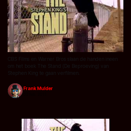
CBS Films en Warner Bros slaan de handen ineen
om het boek The Stand (De Beproeving) van
Stephen King te gaan verfilmen.
Frank Mulder
02 feb. 2011