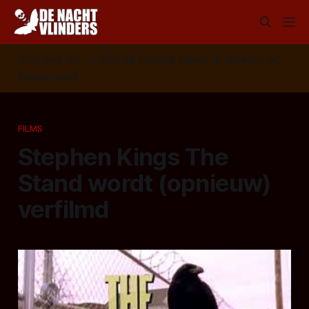
Volg ons op:
📣
RSS
📰
Google News
🦋
Bluesky
✉️
Nieuwsbrief
FILMS
Stephen Kings The
Stand wordt (opnieuw)
verfilmd