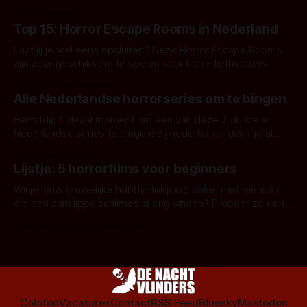
aanverwante films.
Door Frank Mulder
Top 15: Horror Escape Rooms in Nederland
Laat jij je wel eens opsluiten? Deze Horror Escape Rooms
zijn zeer geschikt om te spelen voor horrorliefhebbers.
Door Janita van Leeuwen
Alle Nederlandse horrorseries om te bingen
Herfstdip? Ideaal moment om één van deze 7 duistere
Nederlandse series te bingen! Bij nederhorror denk je al
snel aan horrorfilms, waarschijnlijk specifiek aan De Lift,
Door Frank Mulder
Amsterdamned of The Johnsons. Maar Nederlandse horror
Lijstje: 5 horrorfilms voor beginners
is niet beperkt tot films. Hier een aantal Nederlandse tv-
series uit het duistere of horrorgenre. Als
Wil je jouw gruwelijke hobby dolgraag delen met mensen
die een aardappelschilmes al eng vinden? Probeer ze eens
op te warmen met een instapmodel horrorfilm.
Door Marloes Keeris, Gerben Prins
Colofon
Vacatures
Contact
RSS Feed
Bluesky
Mastodon