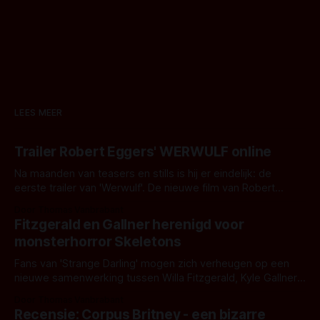
LEES MEER
Trailer Robert Eggers' WERWULF online
Na maanden van teasers en stills is hij er eindelijk: de
eerste trailer van 'Werwulf'. De nieuwe film van Robert
Eggers toont - zoals we van hem kennen - een rauwe en
Door Thomas Vanbrabant
kille stijl vol folklore en mythe. Het topic deze keer is (kon
Fitzgerald en Gallner herenigd voor
het het al raden?)... de weerwolf. Kijk je mee?
monsterhorror Skeletons
Fans van 'Strange Darling' mogen zich verheugen op een
nieuwe samenwerking tussen Willa Fitzgerald, Kyle Gallner
en regisseur J.T. Mollner. Binnenkort zijn ze te zien in
Door Thomas Vanbrabant
'Skeletons', een nieuwe creature feature waarvoor de
Recensie: Corpus Britney - een bizarre