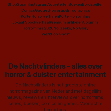
Shop
Steam
Instagram
Activiteiten
Boeken
Bordspellen
Comics
Gadget
Horrortips
Infographics
Korte Horrorverhalen
Korte Horrorfilms
Lokaal Spookverhaal
Premium artikelen
Columns
Horrorfilms 2026
No Geeks, No Glory
Werkt op
Ghost
De Nachtvlinders - alles over
horror & duister entertainment
De Nachtvlinders is het grootste online
horrormagazine van Nederland met dagelijks
nieuws, reviews en interviews over horrorfilms,
series, boeken, comics en games. Voor echte
horrorfans.