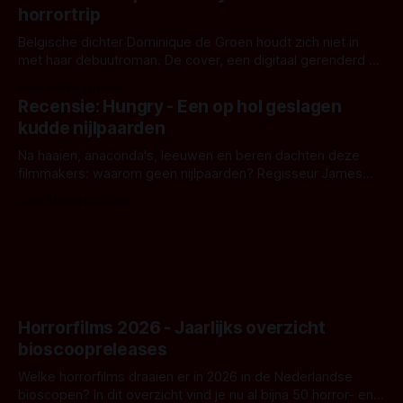
opnames zijn gestart in Australië.
horrortrip
Belgische dichter Dominique de Groen houdt zich niet in
met haar debuutroman. De cover, een digitaal gerenderd en
bizar muterend lichaam tegen een pastelroze- en blauwe
Door Aafke van Pelt
achtergrond, belooft iets kleurrijks maar onheilspellends,
Recensie: Hungry - Een op hol geslagen
iets ongrijpbaars. En dat maakt De Groen met ieder woord
kudde nijlpaarden
waar.
Na haaien, anaconda's, leeuwen en beren dachten deze
filmmakers: waarom geen nijlpaarden? Regisseur James
Nunn doet het gewoon en aan ons om te oordelen of dat
Door Michel van Dam
goed uitpakt met Hungry of niet.
Horrorfilms 2026 - Jaarlijks overzicht
bioscoopreleases
Welke horrorfilms draaien er in 2026 in de Nederlandse
bioscopen? In dit overzicht vind je nu al bijna 50 horror- en