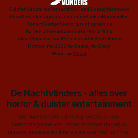
Colofon
Vacatures
Contact
RSS Feed
Bluesky
Mastodon
Shop
Steam
Instagram
Activiteiten
Boeken
Bordspellen
Comics
Gadget
Horrortips
Infographics
Korte Horrorverhalen
Korte Horrorfilms
Lokaal Spookverhaal
Premium artikelen
Columns
Horrorfilms 2026
No Geeks, No Glory
Werkt op
Ghost
De Nachtvlinders - alles over
horror & duister entertainment
De Nachtvlinders is het grootste online
horrormagazine van Nederland met dagelijks
nieuws, reviews en interviews over horrorfilms,