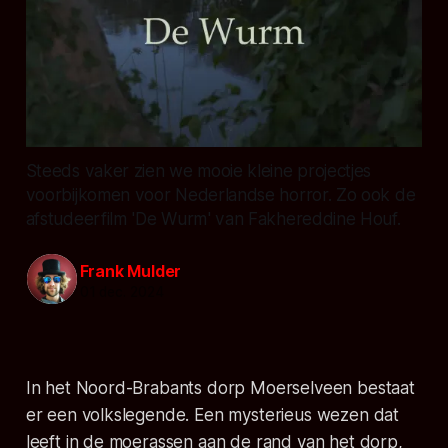
Steeds vaker zien we mooie kleine projectjes
voorbijkomen voor Nederlandse horror. Zo ook de
afstudeerfilm 'De Wurm' van Fakhereddine Houf.
Frank Mulder
01 dec. 2024
In het Noord-Brabants dorp Moerselveen bestaat
er een volkslegende. Een mysterieus wezen dat
leeft in de moerassen aan de rand van het dorp,