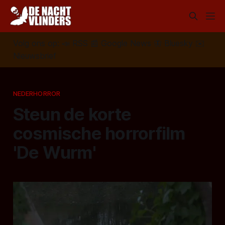
Volg ons op:
📣
RSS
📰
Google News
🦋
Bluesky
✉️
Nieuwsbrief
NEDERHORROR
Steun de korte
cosmische horrorfilm
'De Wurm'