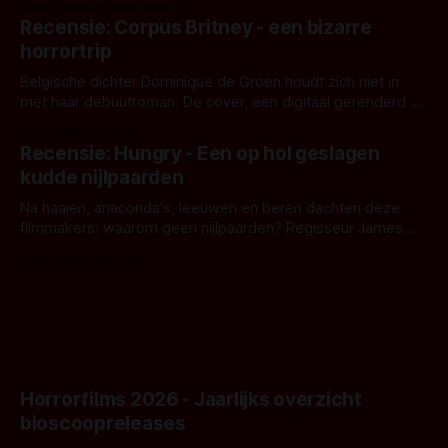
Door Thomas Vanbrabant
'Skeletons', een nieuwe creature feature waarvoor de
Recensie: Corpus Britney - een bizarre
opnames zijn gestart in Australië.
horrortrip
Belgische dichter Dominique de Groen houdt zich niet in
met haar debuutroman. De cover, een digitaal gerenderd en
bizar muterend lichaam tegen een pastelroze- en blauwe
Door Aafke van Pelt
achtergrond, belooft iets kleurrijks maar onheilspellends,
Recensie: Hungry - Een op hol geslagen
iets ongrijpbaars. En dat maakt De Groen met ieder woord
kudde nijlpaarden
waar.
Na haaien, anaconda's, leeuwen en beren dachten deze
filmmakers: waarom geen nijlpaarden? Regisseur James
Nunn doet het gewoon en aan ons om te oordelen of dat
Door Michel van Dam
goed uitpakt met Hungry of niet.
Horrorfilms 2026 - Jaarlijks overzicht
bioscoopreleases