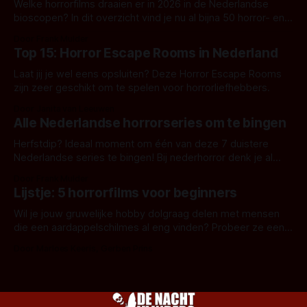
Welke horrorfilms draaien er in 2026 in de Nederlandse
bioscopen? In dit overzicht vind je nu al bijna 50 horror- en
aanverwante films.
Door Frank Mulder
Top 15: Horror Escape Rooms in Nederland
Laat jij je wel eens opsluiten? Deze Horror Escape Rooms
zijn zeer geschikt om te spelen voor horrorliefhebbers.
Door Janita van Leeuwen
Alle Nederlandse horrorseries om te bingen
Herfstdip? Ideaal moment om één van deze 7 duistere
Nederlandse series te bingen! Bij nederhorror denk je al
snel aan horrorfilms, waarschijnlijk specifiek aan De Lift,
Door Frank Mulder
Amsterdamned of The Johnsons. Maar Nederlandse horror
Lijstje: 5 horrorfilms voor beginners
is niet beperkt tot films. Hier een aantal Nederlandse tv-
series uit het duistere of horrorgenre. Als
Wil je jouw gruwelijke hobby dolgraag delen met mensen
die een aardappelschilmes al eng vinden? Probeer ze eens
op te warmen met een instapmodel horrorfilm.
Door Marloes Keeris, Gerben Prins