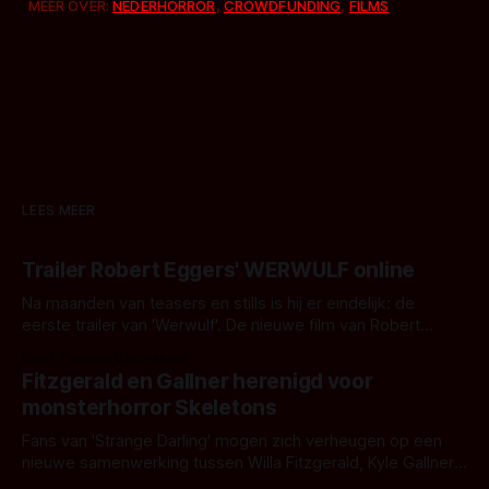
MEER OVER:
NEDERHORROR
,
CROWDFUNDING
,
FILMS
LEES MEER
Trailer Robert Eggers' WERWULF online
Na maanden van teasers en stills is hij er eindelijk: de
eerste trailer van 'Werwulf'. De nieuwe film van Robert
Eggers toont - zoals we van hem kennen - een rauwe en
Door Thomas Vanbrabant
kille stijl vol folklore en mythe. Het topic deze keer is (kon
Fitzgerald en Gallner herenigd voor
het het al raden?)... de weerwolf. Kijk je mee?
monsterhorror Skeletons
Fans van 'Strange Darling' mogen zich verheugen op een
nieuwe samenwerking tussen Willa Fitzgerald, Kyle Gallner
en regisseur J.T. Mollner. Binnenkort zijn ze te zien in