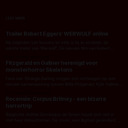
LEES MEER
Trailer Robert Eggers' WERWULF online
Na maanden van teasers en stills is hij er eindelijk: de
eerste trailer van 'Werwulf'. De nieuwe film van Robert
Eggers toont - zoals we van hem kennen - een rauwe en
Door Thomas Vanbrabant
kille stijl vol folklore en mythe. Het topic deze keer is (kon
Fitzgerald en Gallner herenigd voor
het het al raden?)... de weerwolf. Kijk je mee?
monsterhorror Skeletons
Fans van 'Strange Darling' mogen zich verheugen op een
nieuwe samenwerking tussen Willa Fitzgerald, Kyle Gallner
en regisseur J.T. Mollner. Binnenkort zijn ze te zien in
Door Thomas Vanbrabant
'Skeletons', een nieuwe creature feature waarvoor de
Recensie: Corpus Britney - een bizarre
opnames zijn gestart in Australië.
horrortrip
Belgische dichter Dominique de Groen houdt zich niet in
met haar debuutroman. De cover, een digitaal gerenderd en
bizar muterend lichaam tegen een pastelroze- en blauwe