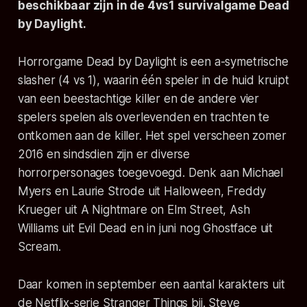
beschikbaar zijn in de 4vs1 survivalgame
Dead
by Daylight
.
Horrorgame
Dead by Daylight
is een a-symetrische
slasher (4 vs 1), waarin één speler in de huid kruipt
van een beestachtige killer en de andere vier
spelers spelen als overlevenden en trachten te
ontkomen aan de killer. Het spel verscheen zomer
2016 en sindsdien zijn er diverse
horrorpersonages toegevoegd. Denk aan Michael
Myers en Laurie Strode uit
Halloween
, Freddy
Krueger uit
A Nightmare on Elm Street
, Ash
Williams uit
Evil Dead
en in juni nog Ghostface uit
Scream
.
Daar komen in september een aantal karakters uit
de Netflix-serie Stranger Things bij. Steve