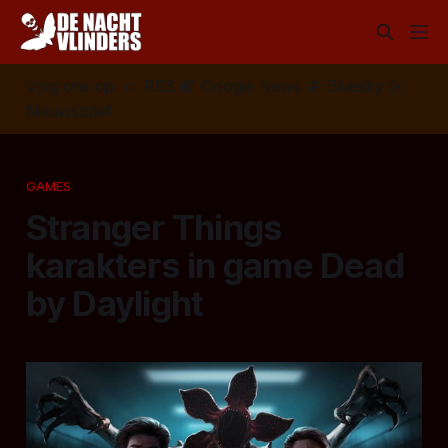
Volg ons op:
📣
RSS
📰
Google News
🦋
Bluesky
✉️
Nieuwsbrief
GAMES
Stranger Things
karakters in game Dead
by Daylight