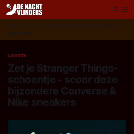
Volg ons op:
📣
RSS
📰
Google News
🦋
Bluesky
✉️
Nieuwsbrief
GADGETS
Zet je Stranger Things-
schoentje - scoor deze
bijzondere Converse &
Nike sneakers