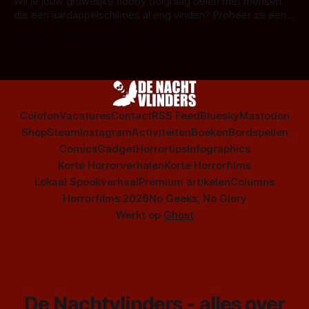
series uit het duistere of horrorgenre. Als
Wil je jouw gruwelijke hobby dolgraag delen met mensen
die een aardappelschilmes al eng vinden? Probeer ze eens
op te warmen met een instapmodel horrorfilm.
Door Marloes Keeris, Gerben Prins
Colofon
Vacatures
Contact
RSS Feed
Bluesky
Mastodon
Shop
Steam
Instagram
Activiteiten
Boeken
Bordspellen
Comics
Gadget
Horrortips
Infographics
Korte Horrorverhalen
Korte Horrorfilms
Lokaal Spookverhaal
Premium artikelen
Columns
Horrorfilms 2026
No Geeks, No Glory
Werkt op
Ghost
De Nachtvlinders - alles over