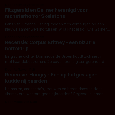
Eggers toont - zoals we van hem kennen - een rauwe en
Door Thomas Vanbrabant
kille stijl vol folklore en mythe. Het topic deze keer is (kon
Fitzgerald en Gallner herenigd voor
het het al raden?)... de weerwolf. Kijk je mee?
monsterhorror Skeletons
Fans van 'Strange Darling' mogen zich verheugen op een
nieuwe samenwerking tussen Willa Fitzgerald, Kyle Gallner
en regisseur J.T. Mollner. Binnenkort zijn ze te zien in
Door Thomas Vanbrabant
'Skeletons', een nieuwe creature feature waarvoor de
Recensie: Corpus Britney - een bizarre
opnames zijn gestart in Australië.
horrortrip
Belgische dichter Dominique de Groen houdt zich niet in
met haar debuutroman. De cover, een digitaal gerenderd en
bizar muterend lichaam tegen een pastelroze- en blauwe
Door Aafke van Pelt
achtergrond, belooft iets kleurrijks maar onheilspellends,
Recensie: Hungry - Een op hol geslagen
iets ongrijpbaars. En dat maakt De Groen met ieder woord
kudde nijlpaarden
waar.
Na haaien, anaconda's, leeuwen en beren dachten deze
filmmakers: waarom geen nijlpaarden? Regisseur James
Nunn doet het gewoon en aan ons om te oordelen of dat
Door Michel van Dam
goed uitpakt met Hungry of niet.