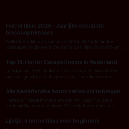
Horrorfilms 2026 - Jaarlijks overzicht
bioscoopreleases
Welke horrorfilms draaien er in 2026 in de Nederlandse
bioscopen? In dit overzicht vind je nu al bijna 50 horror- en
aanverwante films.
Door Frank Mulder
Top 15: Horror Escape Rooms in Nederland
Laat jij je wel eens opsluiten? Deze Horror Escape Rooms
zijn zeer geschikt om te spelen voor horrorliefhebbers.
Door Janita van Leeuwen
Alle Nederlandse horrorseries om te bingen
Herfstdip? Ideaal moment om één van deze 7 duistere
Nederlandse series te bingen! Bij nederhorror denk je al
snel aan horrorfilms, waarschijnlijk specifiek aan De Lift,
Door Frank Mulder
Amsterdamned of The Johnsons. Maar Nederlandse horror
Lijstje: 5 horrorfilms voor beginners
is niet beperkt tot films. Hier een aantal Nederlandse tv-