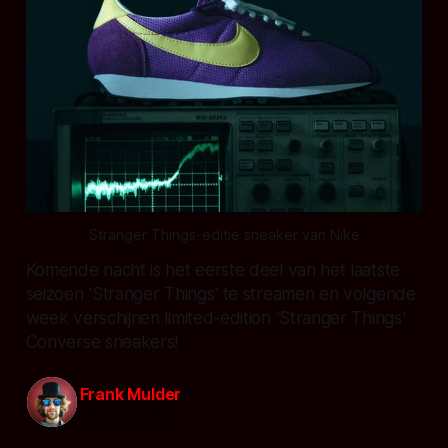
Stranger Things-editie sneaker van Nike
Komende nacht is het eerste deel van het laatste
seizoen 'Stranger Things' te streamen en volgende
week verschijnen limited-edition 'Stranger Things'
Converse sneakers!
Frank Mulder
26 nov. 2025