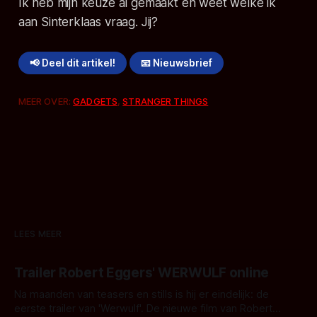
Ik heb mijn keuze al gemaakt en weet welke ik
aan Sinterklaas vraag. Jij?
📢 Deel dit artikel!
📧 Nieuwsbrief
MEER OVER:
GADGETS
,
STRANGER THINGS
LEES MEER
Trailer Robert Eggers' WERWULF online
Na maanden van teasers en stills is hij er eindelijk: de
eerste trailer van 'Werwulf'. De nieuwe film van Robert