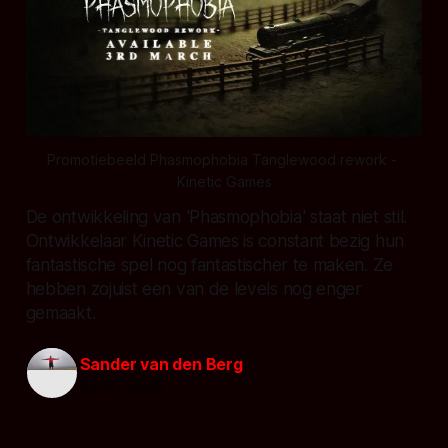
Promotiebeeld Phasmophobia Tanglewood rework - 
Kinetic Games
De ontwikkeling van 'Phasmophobia' staat niet stil.
Ontwikkelaar Kinetic Games is constant bezig hun
fantastische spel nog fantastischer te maken. Ze
hebben zojuist een van de levels nog enger
gemaakt.
Sander van den Berg
04 mrt. 2026