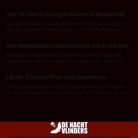
aanverwante films.
Door Frank Mulder
Top 15: Horror Escape Rooms in Nederland
Laat jij je wel eens opsluiten? Deze Horror Escape Rooms
zijn zeer geschikt om te spelen voor horrorliefhebbers.
Door Janita van Leeuwen
Alle Nederlandse horrorseries om te bingen
Herfstdip? Ideaal moment om één van deze 7 duistere
Nederlandse series te bingen! Bij nederhorror denk je al
snel aan horrorfilms, waarschijnlijk specifiek aan De Lift,
Door Frank Mulder
Amsterdamned of The Johnsons. Maar Nederlandse horror
Lijstje: 5 horrorfilms voor beginners
is niet beperkt tot films. Hier een aantal Nederlandse tv-
series uit het duistere of horrorgenre. Als
Wil je jouw gruwelijke hobby dolgraag delen met mensen
die een aardappelschilmes al eng vinden? Probeer ze eens
op te warmen met een instapmodel horrorfilm.
Door Marloes Keeris, Gerben Prins
Colofon
Vacatures
Contact
RSS Feed
Bluesky
Mastodon