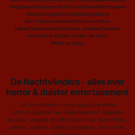
Shop
Steam
Instagram
Activiteiten
Boeken
Bordspellen
Comics
Gadget
Horrortips
Infographics
Korte Horrorverhalen
Korte Horrorfilms
Lokaal Spookverhaal
Premium artikelen
Columns
Horrorfilms 2026
No Geeks, No Glory
Werkt op
Ghost
De Nachtvlinders - alles over
horror & duister entertainment
De Nachtvlinders is het grootste online
horrormagazine van Nederland met dagelijks
nieuws, reviews en interviews over horrorfilms,
series, boeken, comics en games. Voor echte
horrorfans.