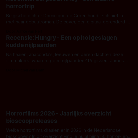
opnames zijn gestart in Australië.
horrortrip
Belgische dichter Dominique de Groen houdt zich niet in
met haar debuutroman. De cover, een digitaal gerenderd en
bizar muterend lichaam tegen een pastelroze- en blauwe
Door Aafke van Pelt
achtergrond, belooft iets kleurrijks maar onheilspellends,
Recensie: Hungry - Een op hol geslagen
iets ongrijpbaars. En dat maakt De Groen met ieder woord
kudde nijlpaarden
waar.
Na haaien, anaconda's, leeuwen en beren dachten deze
filmmakers: waarom geen nijlpaarden? Regisseur James
Nunn doet het gewoon en aan ons om te oordelen of dat
Door Michel van Dam
goed uitpakt met Hungry of niet.
Horrorfilms 2026 - Jaarlijks overzicht
bioscoopreleases
Welke horrorfilms draaien er in 2026 in de Nederlandse
bioscopen? In dit overzicht vind je nu al bijna 50 horror- en