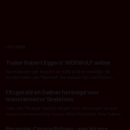
LEES MEER
Trailer Robert Eggers' WERWULF online
Na maanden van teasers en stills is hij er eindelijk: de
eerste trailer van 'Werwulf'. De nieuwe film van Robert
Eggers toont - zoals we van hem kennen - een rauwe en
Door Thomas Vanbrabant
kille stijl vol folklore en mythe. Het topic deze keer is (kon
Fitzgerald en Gallner herenigd voor
het het al raden?)... de weerwolf. Kijk je mee?
monsterhorror Skeletons
Fans van 'Strange Darling' mogen zich verheugen op een
nieuwe samenwerking tussen Willa Fitzgerald, Kyle Gallner
en regisseur J.T. Mollner. Binnenkort zijn ze te zien in
Door Thomas Vanbrabant
'Skeletons', een nieuwe creature feature waarvoor de
Recensie: Corpus Britney - een bizarre