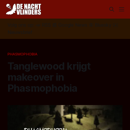
Volg ons op:
📣
RSS
📰
Google News
🦋
Bluesky
✉️
Nieuwsbrief
PHASMOPHOBIA
Tanglewood krijgt
makeover in
Phasmophobia