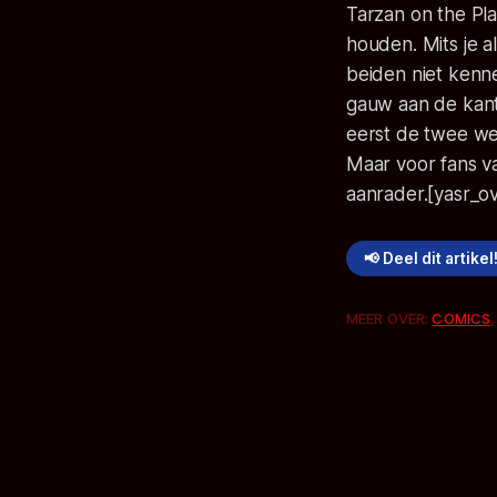
Tarzan on the Pla
houden. Mits je a
beiden niet kenn
gauw aan de kant 
eerst de twee we
Maar voor fans v
aanrader.[yasr_ov
📢 Deel dit artikel
MEER OVER:
COMICS