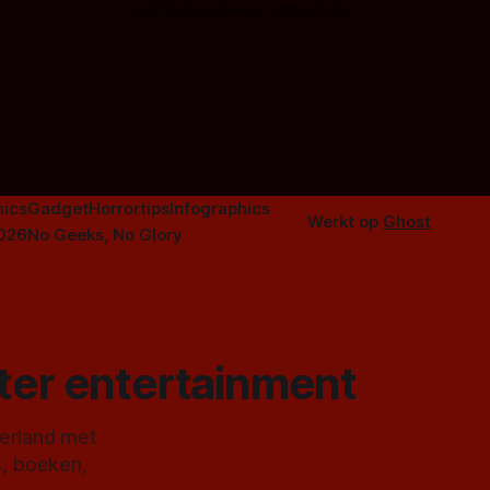
Door Marloes Keeris, Gerben Prins
 specifiek
Probeer ze eens op te warmen met een
f The
instapmodel horrorfilm.
orror is
n aantal
duistere of
ics
Gadget
Horrortips
Infographics
Werkt op
Ghost
2026
No Geeks, No Glory
ster entertainment
derland met
s, boeken,