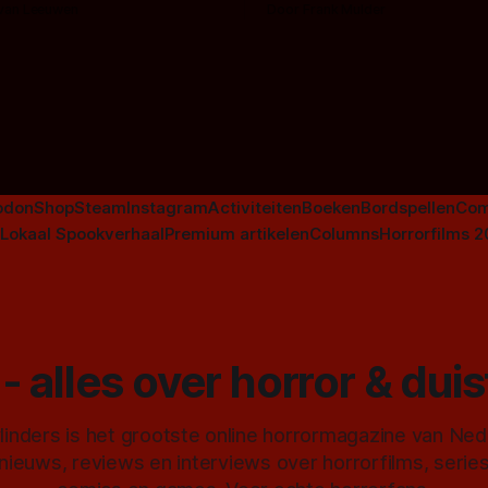
 van Leeuwen
Door Frank Mulder
aan horrorfilms, waarschijnlijk
aan De Lift, Amsterdamned o
Johnsons. Maar Nederlandse h
niet beperkt tot films. Hier ee
Nederlandse tv-series uit het 
horrorgenre. Als
odon
Shop
Steam
Instagram
Activiteiten
Boeken
Bordspellen
Com
Lokaal Spookverhaal
Premium artikelen
Columns
Horrorfilms 
- alles over horror & dui
inders is het grootste online horrormagazine van Ne
 nieuws, reviews en interviews over horrorfilms, serie