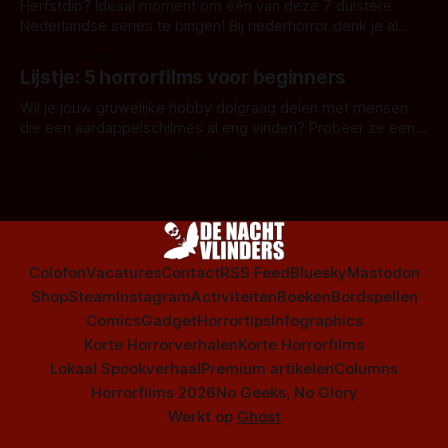
Herfstdip? Ideaal moment om één van deze 7 duistere
Nederlandse series te bingen! Bij nederhorror denk je al
snel aan horrorfilms, waarschijnlijk specifiek aan De Lift,
Door Frank Mulder
Amsterdamned of The Johnsons. Maar Nederlandse horror
Lijstje: 5 horrorfilms voor beginners
is niet beperkt tot films. Hier een aantal Nederlandse tv-
series uit het duistere of horrorgenre. Als
Wil je jouw gruwelijke hobby dolgraag delen met mensen
die een aardappelschilmes al eng vinden? Probeer ze eens
op te warmen met een instapmodel horrorfilm.
Door Marloes Keeris, Gerben Prins
Colofon
Vacatures
Contact
RSS Feed
Bluesky
Mastodon
Shop
Steam
Instagram
Activiteiten
Boeken
Bordspellen
Comics
Gadget
Horrortips
Infographics
Korte Horrorverhalen
Korte Horrorfilms
Lokaal Spookverhaal
Premium artikelen
Columns
Horrorfilms 2026
No Geeks, No Glory
Werkt op
Ghost