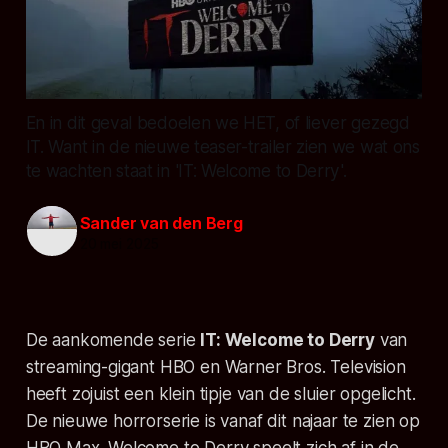
En in dit geval bedoelen we HET, of liever gezegd
IT. Want in de nieuwe teaser-trailer zien we wat ons
te wachten staat in 'IT: Welcome to Derry'.
Sander van den Berg
20 mei 2025
De aankomende serie
IT: Welcome to Derry
van
streaming-gigant HBO en Warner Bros. Television
heeft zojuist een klein tipje van de sluier opgelicht.
De nieuwe horrorserie is vanaf dit najaar te zien op