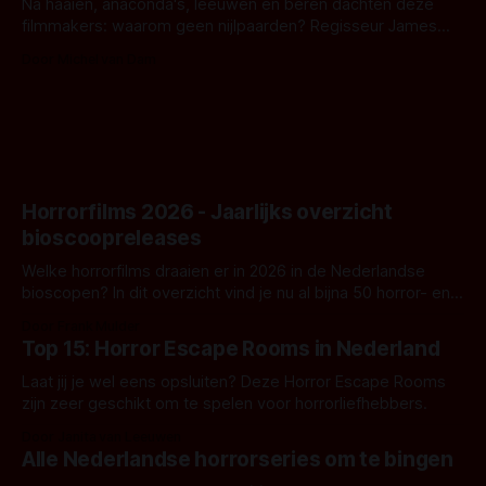
Na haaien, anaconda's, leeuwen en beren dachten deze
filmmakers: waarom geen nijlpaarden? Regisseur James
Nunn doet het gewoon en aan ons om te oordelen of dat
Door Michel van Dam
goed uitpakt met Hungry of niet.
Horrorfilms 2026 - Jaarlijks overzicht
bioscoopreleases
Welke horrorfilms draaien er in 2026 in de Nederlandse
bioscopen? In dit overzicht vind je nu al bijna 50 horror- en
aanverwante films.
Door Frank Mulder
Top 15: Horror Escape Rooms in Nederland
Laat jij je wel eens opsluiten? Deze Horror Escape Rooms
zijn zeer geschikt om te spelen voor horrorliefhebbers.
Door Janita van Leeuwen
Alle Nederlandse horrorseries om te bingen