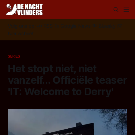
Volg ons op:
📣
RSS
📰
Google News
🦋
Bluesky
✉️
Nieuwsbrief
SERIES
Het stopt niet, niet
vanzelf... Officiële teaser
'IT: Welcome to Derry'