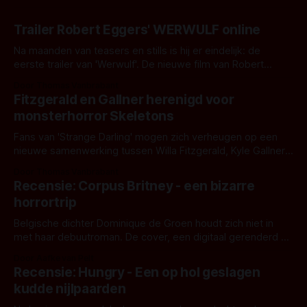
Trailer Robert Eggers' WERWULF online
Na maanden van teasers en stills is hij er eindelijk: de
eerste trailer van 'Werwulf'. De nieuwe film van Robert
Eggers toont - zoals we van hem kennen - een rauwe en
Door Thomas Vanbrabant
kille stijl vol folklore en mythe. Het topic deze keer is (kon
Fitzgerald en Gallner herenigd voor
het het al raden?)... de weerwolf. Kijk je mee?
monsterhorror Skeletons
Fans van 'Strange Darling' mogen zich verheugen op een
nieuwe samenwerking tussen Willa Fitzgerald, Kyle Gallner
en regisseur J.T. Mollner. Binnenkort zijn ze te zien in
Door Thomas Vanbrabant
'Skeletons', een nieuwe creature feature waarvoor de
Recensie: Corpus Britney - een bizarre
opnames zijn gestart in Australië.
horrortrip
Belgische dichter Dominique de Groen houdt zich niet in
met haar debuutroman. De cover, een digitaal gerenderd en
bizar muterend lichaam tegen een pastelroze- en blauwe
Door Aafke van Pelt
achtergrond, belooft iets kleurrijks maar onheilspellends,
Recensie: Hungry - Een op hol geslagen
iets ongrijpbaars. En dat maakt De Groen met ieder woord
kudde nijlpaarden
waar.