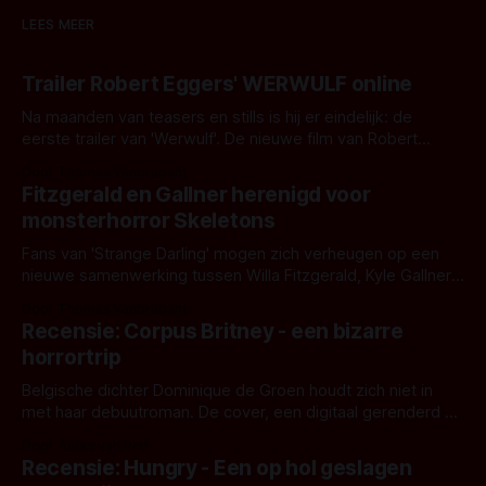
LEES MEER
Trailer Robert Eggers' WERWULF online
Na maanden van teasers en stills is hij er eindelijk: de
eerste trailer van 'Werwulf'. De nieuwe film van Robert
Eggers toont - zoals we van hem kennen - een rauwe en
Door Thomas Vanbrabant
kille stijl vol folklore en mythe. Het topic deze keer is (kon
Fitzgerald en Gallner herenigd voor
het het al raden?)... de weerwolf. Kijk je mee?
monsterhorror Skeletons
Fans van 'Strange Darling' mogen zich verheugen op een
nieuwe samenwerking tussen Willa Fitzgerald, Kyle Gallner
en regisseur J.T. Mollner. Binnenkort zijn ze te zien in
Door Thomas Vanbrabant
'Skeletons', een nieuwe creature feature waarvoor de
Recensie: Corpus Britney - een bizarre
opnames zijn gestart in Australië.
horrortrip
Belgische dichter Dominique de Groen houdt zich niet in
met haar debuutroman. De cover, een digitaal gerenderd en
bizar muterend lichaam tegen een pastelroze- en blauwe
Door Aafke van Pelt
achtergrond, belooft iets kleurrijks maar onheilspellends,
Recensie: Hungry - Een op hol geslagen
iets ongrijpbaars. En dat maakt De Groen met ieder woord