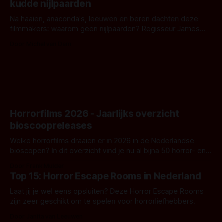
kudde nijlpaarden
waar.
Na haaien, anaconda's, leeuwen en beren dachten deze
filmmakers: waarom geen nijlpaarden? Regisseur James
Nunn doet het gewoon en aan ons om te oordelen of dat
Door Michel van Dam
goed uitpakt met Hungry of niet.
Horrorfilms 2026 - Jaarlijks overzicht
bioscoopreleases
Welke horrorfilms draaien er in 2026 in de Nederlandse
bioscopen? In dit overzicht vind je nu al bijna 50 horror- en
aanverwante films.
Door Frank Mulder
Top 15: Horror Escape Rooms in Nederland
Laat jij je wel eens opsluiten? Deze Horror Escape Rooms
zijn zeer geschikt om te spelen voor horrorliefhebbers.
Door Janita van Leeuwen