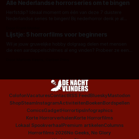
Alle Nederlandse horrorseries om te bingen
Herfstdip? Ideaal moment om één van deze 7 duistere
Nederlandse series te bingen! Bij nederhorror denk je al
snel aan horrorfilms, waarschijnlijk specifiek aan De Lift,
Door Frank Mulder
Amsterdamned of The Johnsons. Maar Nederlandse horror
Lijstje: 5 horrorfilms voor beginners
is niet beperkt tot films. Hier een aantal Nederlandse tv-
series uit het duistere of horrorgenre. Als
Wil je jouw gruwelijke hobby dolgraag delen met mensen
die een aardappelschilmes al eng vinden? Probeer ze eens
op te warmen met een instapmodel horrorfilm.
Door Marloes Keeris, Gerben Prins
Colofon
Vacatures
Contact
RSS Feed
Bluesky
Mastodon
Shop
Steam
Instagram
Activiteiten
Boeken
Bordspellen
Comics
Gadget
Horrortips
Infographics
Korte Horrorverhalen
Korte Horrorfilms
Lokaal Spookverhaal
Premium artikelen
Columns
Horrorfilms 2026
No Geeks, No Glory