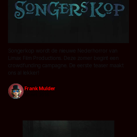
Songerkop wordt de nieuwe Nederhorror van
Limax Film Productions. Deze zomer begint een
crowdfunding campagne. De eerste teaser maakt
ons al lekker!
Frank Mulder
30 mrt. 2016