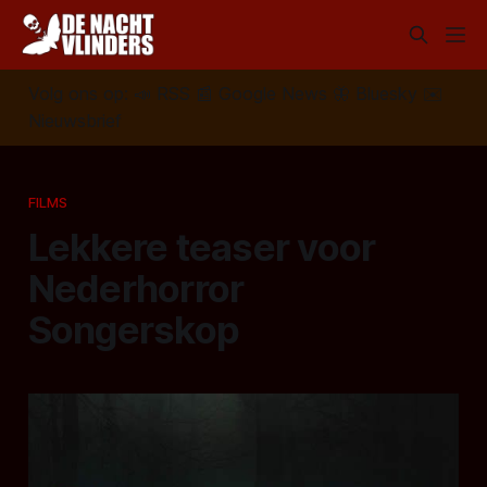
Volg ons op:
📣
RSS
📰
Google News
🦋
Bluesky
✉️
Nieuwsbrief
FILMS
Lekkere teaser voor
Nederhorror
Songerskop