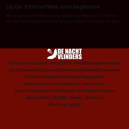
Door Frank Mulder
Amsterdamned of The Johnsons. Maar Nederlandse horror
Lijstje: 5 horrorfilms voor beginners
is niet beperkt tot films. Hier een aantal Nederlandse tv-
series uit het duistere of horrorgenre. Als
Wil je jouw gruwelijke hobby dolgraag delen met mensen
die een aardappelschilmes al eng vinden? Probeer ze eens
op te warmen met een instapmodel horrorfilm.
Door Marloes Keeris, Gerben Prins
Colofon
Vacatures
Contact
RSS Feed
Bluesky
Mastodon
Shop
Steam
Instagram
Activiteiten
Boeken
Bordspellen
Comics
Gadget
Horrortips
Infographics
Korte Horrorverhalen
Korte Horrorfilms
Lokaal Spookverhaal
Premium artikelen
Columns
Horrorfilms 2026
No Geeks, No Glory
Werkt op
Ghost