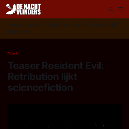
Volg ons op:
📣
RSS
📰
Google News
🦋
Bluesky
✉️
Nieuwsbrief
FILMS
Teaser Resident Evil:
Retribution lijkt
sciencefiction