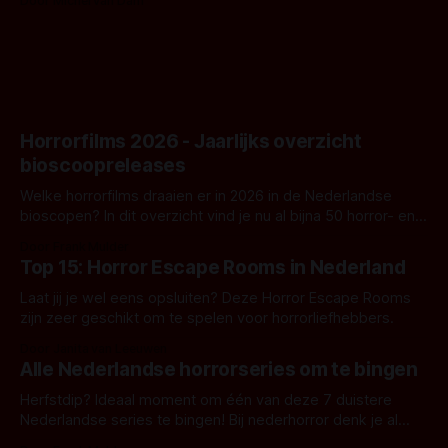
Door Michel van Dam
goed uitpakt met Hungry of niet.
Horrorfilms 2026 - Jaarlijks overzicht
bioscoopreleases
Welke horrorfilms draaien er in 2026 in de Nederlandse
bioscopen? In dit overzicht vind je nu al bijna 50 horror- en
aanverwante films.
Door Frank Mulder
Top 15: Horror Escape Rooms in Nederland
Laat jij je wel eens opsluiten? Deze Horror Escape Rooms
zijn zeer geschikt om te spelen voor horrorliefhebbers.
Door Janita van Leeuwen
Alle Nederlandse horrorseries om te bingen
Herfstdip? Ideaal moment om één van deze 7 duistere
Nederlandse series te bingen! Bij nederhorror denk je al
snel aan horrorfilms, waarschijnlijk specifiek aan De Lift,