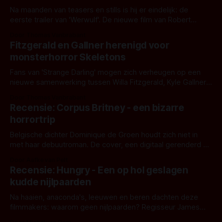
Na maanden van teasers en stills is hij er eindelijk: de
eerste trailer van 'Werwulf'. De nieuwe film van Robert
Eggers toont - zoals we van hem kennen - een rauwe en
Door Thomas Vanbrabant
kille stijl vol folklore en mythe. Het topic deze keer is (kon
Fitzgerald en Gallner herenigd voor
het het al raden?)... de weerwolf. Kijk je mee?
monsterhorror Skeletons
Fans van 'Strange Darling' mogen zich verheugen op een
nieuwe samenwerking tussen Willa Fitzgerald, Kyle Gallner
en regisseur J.T. Mollner. Binnenkort zijn ze te zien in
Door Thomas Vanbrabant
'Skeletons', een nieuwe creature feature waarvoor de
Recensie: Corpus Britney - een bizarre
opnames zijn gestart in Australië.
horrortrip
Belgische dichter Dominique de Groen houdt zich niet in
met haar debuutroman. De cover, een digitaal gerenderd en
bizar muterend lichaam tegen een pastelroze- en blauwe
Door Aafke van Pelt
achtergrond, belooft iets kleurrijks maar onheilspellends,
Recensie: Hungry - Een op hol geslagen
iets ongrijpbaars. En dat maakt De Groen met ieder woord
kudde nijlpaarden
waar.
Na haaien, anaconda's, leeuwen en beren dachten deze
filmmakers: waarom geen nijlpaarden? Regisseur James
Nunn doet het gewoon en aan ons om te oordelen of dat