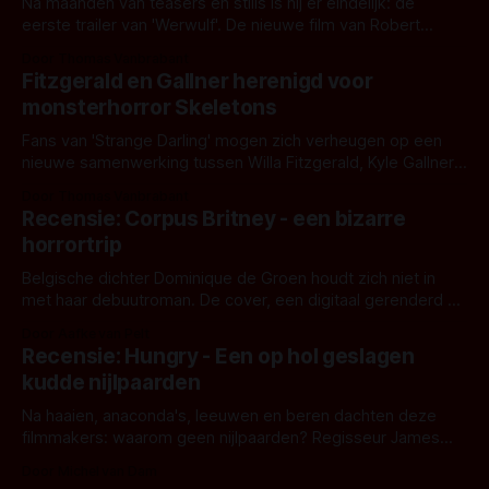
Na maanden van teasers en stills is hij er eindelijk: de
eerste trailer van 'Werwulf'. De nieuwe film van Robert
Eggers toont - zoals we van hem kennen - een rauwe en
Door Thomas Vanbrabant
kille stijl vol folklore en mythe. Het topic deze keer is (kon
Fitzgerald en Gallner herenigd voor
het het al raden?)... de weerwolf. Kijk je mee?
monsterhorror Skeletons
Fans van 'Strange Darling' mogen zich verheugen op een
nieuwe samenwerking tussen Willa Fitzgerald, Kyle Gallner
en regisseur J.T. Mollner. Binnenkort zijn ze te zien in
Door Thomas Vanbrabant
'Skeletons', een nieuwe creature feature waarvoor de
Recensie: Corpus Britney - een bizarre
opnames zijn gestart in Australië.
horrortrip
Belgische dichter Dominique de Groen houdt zich niet in
met haar debuutroman. De cover, een digitaal gerenderd en
bizar muterend lichaam tegen een pastelroze- en blauwe
Door Aafke van Pelt
achtergrond, belooft iets kleurrijks maar onheilspellends,
Recensie: Hungry - Een op hol geslagen
iets ongrijpbaars. En dat maakt De Groen met ieder woord
kudde nijlpaarden
waar.
Na haaien, anaconda's, leeuwen en beren dachten deze
filmmakers: waarom geen nijlpaarden? Regisseur James
Nunn doet het gewoon en aan ons om te oordelen of dat
Door Michel van Dam
goed uitpakt met Hungry of niet.