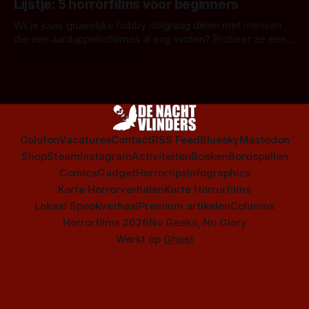
Lijstje: 5 horrorfilms voor beginners
is niet beperkt tot films. Hier een aantal Nederlandse tv-
series uit het duistere of horrorgenre. Als
Wil je jouw gruwelijke hobby dolgraag delen met mensen
die een aardappelschilmes al eng vinden? Probeer ze eens
op te warmen met een instapmodel horrorfilm.
Door Marloes Keeris, Gerben Prins
Colofon
Vacatures
Contact
RSS Feed
Bluesky
Mastodon
Shop
Steam
Instagram
Activiteiten
Boeken
Bordspellen
Comics
Gadget
Horrortips
Infographics
Korte Horrorverhalen
Korte Horrorfilms
Lokaal Spookverhaal
Premium artikelen
Columns
Horrorfilms 2026
No Geeks, No Glory
Werkt op
Ghost