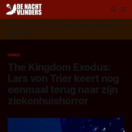
Volg ons op:
📣
RSS
📰
Google News
🦋
Bluesky
✉️
Nieuwsbrief
SERIES
The Kingdom Exodus:
Lars von Trier keert nog
eenmaal terug naar zijn
ziekenhuishorror