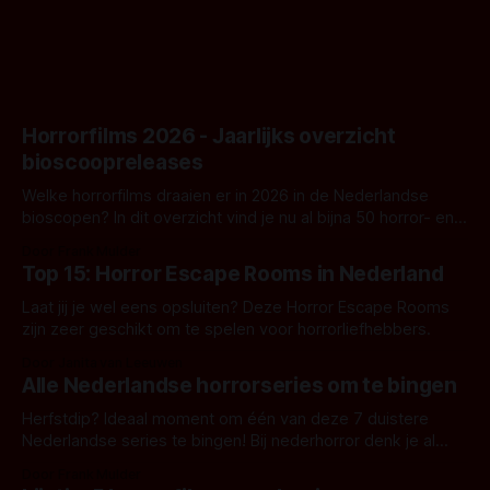
Horrorfilms 2026 - Jaarlijks overzicht
bioscoopreleases
Welke horrorfilms draaien er in 2026 in de Nederlandse
bioscopen? In dit overzicht vind je nu al bijna 50 horror- en
aanverwante films.
Door Frank Mulder
Top 15: Horror Escape Rooms in Nederland
Laat jij je wel eens opsluiten? Deze Horror Escape Rooms
zijn zeer geschikt om te spelen voor horrorliefhebbers.
Door Janita van Leeuwen
Alle Nederlandse horrorseries om te bingen
Herfstdip? Ideaal moment om één van deze 7 duistere
Nederlandse series te bingen! Bij nederhorror denk je al
snel aan horrorfilms, waarschijnlijk specifiek aan De Lift,
Door Frank Mulder
Amsterdamned of The Johnsons. Maar Nederlandse horror