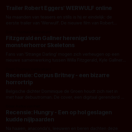
Trailer Robert Eggers' WERWULF online
Na maanden van teasers en stills is hij er eindelijk: de
eerste trailer van 'Werwulf'. De nieuwe film van Robert
Eggers toont - zoals we van hem kennen - een rauwe en
Door Thomas Vanbrabant
kille stijl vol folklore en mythe. Het topic deze keer is (kon
Fitzgerald en Gallner herenigd voor
het het al raden?)... de weerwolf. Kijk je mee?
monsterhorror Skeletons
Fans van 'Strange Darling' mogen zich verheugen op een
nieuwe samenwerking tussen Willa Fitzgerald, Kyle Gallner
en regisseur J.T. Mollner. Binnenkort zijn ze te zien in
Door Thomas Vanbrabant
'Skeletons', een nieuwe creature feature waarvoor de
Recensie: Corpus Britney - een bizarre
opnames zijn gestart in Australië.
horrortrip
Belgische dichter Dominique de Groen houdt zich niet in
met haar debuutroman. De cover, een digitaal gerenderd en
bizar muterend lichaam tegen een pastelroze- en blauwe
Door Aafke van Pelt
achtergrond, belooft iets kleurrijks maar onheilspellends,
Recensie: Hungry - Een op hol geslagen
iets ongrijpbaars. En dat maakt De Groen met ieder woord
kudde nijlpaarden
waar.
Na haaien, anaconda's, leeuwen en beren dachten deze