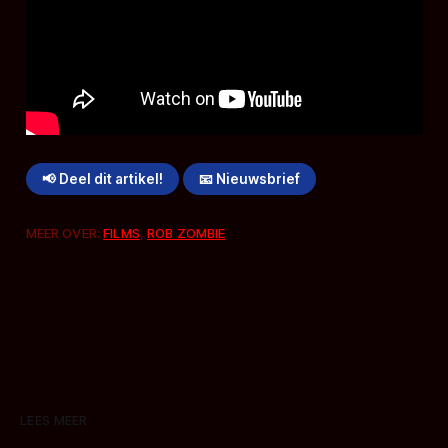
📢 Deel dit artikel!
📧 Nieuwsbrief
MEER OVER:
FILMS
,
ROB ZOMBIE
LEES MEER