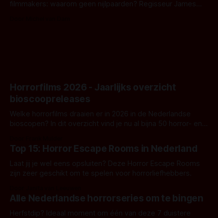
filmmakers: waarom geen nijlpaarden? Regisseur James
Nunn doet het gewoon en aan ons om te oordelen of dat
Door Michel van Dam
goed uitpakt met Hungry of niet.
Horrorfilms 2026 - Jaarlijks overzicht
bioscoopreleases
Welke horrorfilms draaien er in 2026 in de Nederlandse
bioscopen? In dit overzicht vind je nu al bijna 50 horror- en
aanverwante films.
Door Frank Mulder
Top 15: Horror Escape Rooms in Nederland
Laat jij je wel eens opsluiten? Deze Horror Escape Rooms
zijn zeer geschikt om te spelen voor horrorliefhebbers.
Door Janita van Leeuwen
Alle Nederlandse horrorseries om te bingen
Herfstdip? Ideaal moment om één van deze 7 duistere