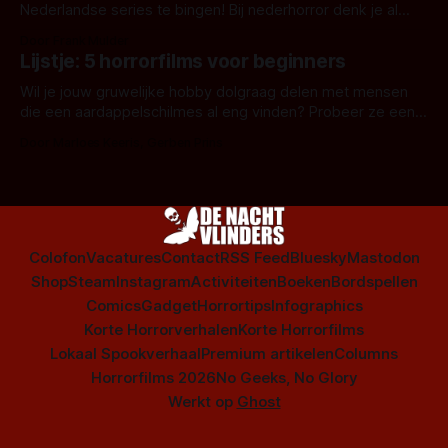
Nederlandse series te bingen! Bij nederhorror denk je al
snel aan horrorfilms, waarschijnlijk specifiek aan De Lift,
Door Frank Mulder
Amsterdamned of The Johnsons. Maar Nederlandse horror
Lijstje: 5 horrorfilms voor beginners
is niet beperkt tot films. Hier een aantal Nederlandse tv-
series uit het duistere of horrorgenre. Als
Wil je jouw gruwelijke hobby dolgraag delen met mensen
die een aardappelschilmes al eng vinden? Probeer ze eens
op te warmen met een instapmodel horrorfilm.
Door Marloes Keeris, Gerben Prins
Colofon
Vacatures
Contact
RSS Feed
Bluesky
Mastodon
Shop
Steam
Instagram
Activiteiten
Boeken
Bordspellen
Comics
Gadget
Horrortips
Infographics
Korte Horrorverhalen
Korte Horrorfilms
Lokaal Spookverhaal
Premium artikelen
Columns
Horrorfilms 2026
No Geeks, No Glory
Werkt op
Ghost