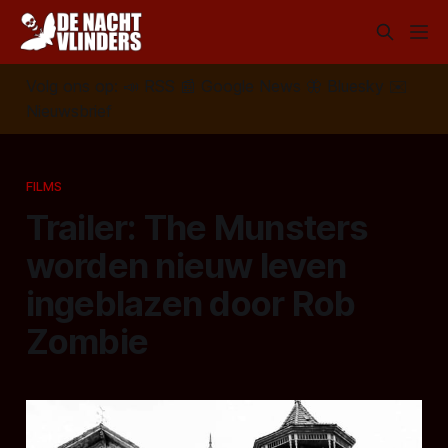
Volg ons op:
📣
RSS
📰
Google News
🦋
Bluesky
✉️
Nieuwsbrief
FILMS
Trailer: The Munsters
worden nieuw leven
ingeblazen door Rob
Zombie