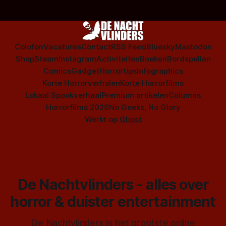
Colofon
Vacatures
Contact
RSS Feed
Bluesky
Mastodon
Shop
Steam
Instagram
Activiteiten
Boeken
Bordspellen
Comics
Gadget
Horrortips
Infographics
Korte Horrorverhalen
Korte Horrorfilms
Lokaal Spookverhaal
Premium artikelen
Columns
Horrorfilms 2026
No Geeks, No Glory
Werkt op
Ghost
De Nachtvlinders - alles over
horror & duister entertainment
De Nachtvlinders is het grootste online