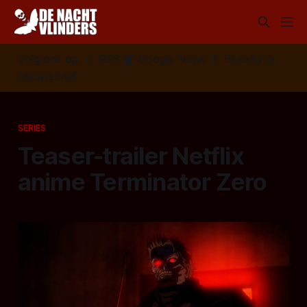
Volg ons op:
📣
RSS
📰
Google News
🦋
Bluesky
✉️
Nieuwsbrief
SERIES
Teaser-trailer Netflix
anime Terminator Zero