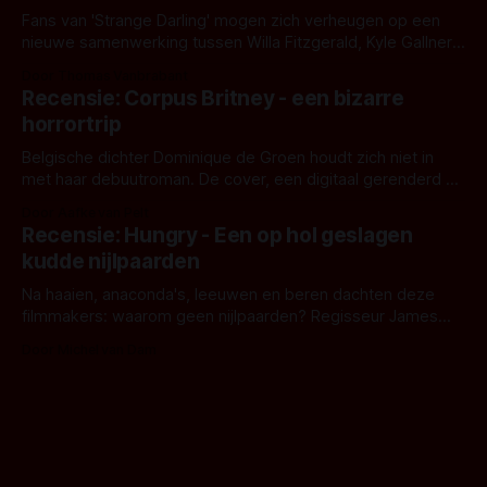
Fans van 'Strange Darling' mogen zich verheugen op een
nieuwe samenwerking tussen Willa Fitzgerald, Kyle Gallner
en regisseur J.T. Mollner. Binnenkort zijn ze te zien in
Door Thomas Vanbrabant
'Skeletons', een nieuwe creature feature waarvoor de
Recensie: Corpus Britney - een bizarre
opnames zijn gestart in Australië.
horrortrip
Belgische dichter Dominique de Groen houdt zich niet in
met haar debuutroman. De cover, een digitaal gerenderd en
bizar muterend lichaam tegen een pastelroze- en blauwe
Door Aafke van Pelt
achtergrond, belooft iets kleurrijks maar onheilspellends,
Recensie: Hungry - Een op hol geslagen
iets ongrijpbaars. En dat maakt De Groen met ieder woord
kudde nijlpaarden
waar.
Na haaien, anaconda's, leeuwen en beren dachten deze
filmmakers: waarom geen nijlpaarden? Regisseur James
Nunn doet het gewoon en aan ons om te oordelen of dat
Door Michel van Dam
goed uitpakt met Hungry of niet.