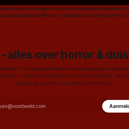
odon
Shop
Steam
Instagram
Activiteiten
Boeken
Bordspellen
Com
Lokaal Spookverhaal
Premium artikelen
Columns
Horrorfilms 
- alles over horror & dui
inders is het grootste online horrormagazine van Ne
 nieuws, reviews en interviews over horrorfilms, serie
comics en games. Voor echte horrorfans.
Aanmel