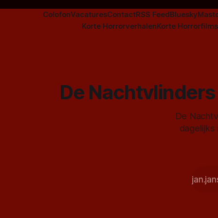
Colofon
Vacatures
Contact
RSS Feed
Bluesky
Mast
Korte Horrorverhalen
Korte Horrorfilms
De Nachtvlinders 
De Nachtvl
dagelijks