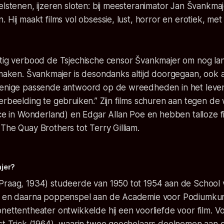
elstenen, ijzeren sloten: bij meesteranimator Jan Švankmaje
. Hij maakt films vol obsessie, lust, horror en erotiek, me
ntig verbood de Tsjechische censor Švankmajer om nog lan
 maken. Švankmajer is desondanks altijd doorgegaan, ook 
 enige passende antwoord op de wreedheden in het leven
erbeelding te gebruiken.” Zijn films schuren aan tegen d
ice in Wonderland) en Edgar Allan Poe en hebben talloze 
The Quay Brothers tot Terry Gilliam.
ajer?
Praag, 1934) studeerde van 1950 tot 1954 aan de School
, en daarna poppenspel aan de Academie voor Podiumkunst
nettentheater ontwikkelde hij een voorliefde voor film. Vo