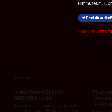
Filmmuseum, IJp
📢 Deel dit artikel
MEER OVER:
ACTIVIT
LEES MEER
Trailer Robert Eggers'
Fitzgera
WERWULF online
voor mo
Skeleto
Na maanden van teasers en stills is hij er
eindelijk: de eerste trailer van 'Werwulf'.
Fans van '