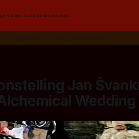
s
Films
Series
Games
Interviews
SS
📰
Google News
🦋
Bluesky
✉️
Nieuwsbrief
onstelling Jan Švank
 Alchemical Wedding