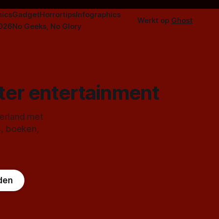
ics
Gadget
Horrortips
Infographics
Werkt op
Ghost
2026
No Geeks, No Glory
ster entertainment
derland met
s, boeken,
den