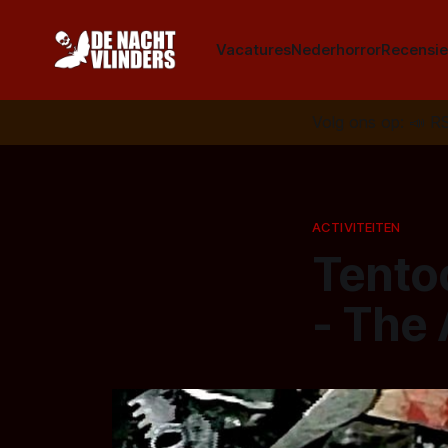
Vacatures
Nederhorror
Recensie
Volg ons op:
📣
R
ACTIVITEITEN
Tento
- The