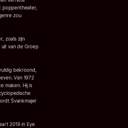
en verhitte
et poppentheater,
egenre zou
, zoals zijn
l uit van de Groep
lvuldig bekroond,
bleven. Van 1972
e maken. Hij is
ncyclopedische
wordt Švankmajer
art 2019 in Eye