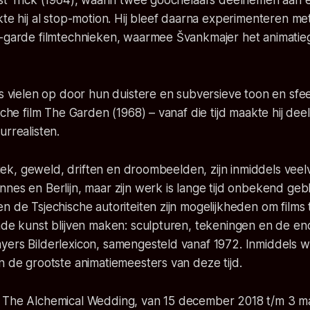
st Trick (1964), waarin twee goochelaars deelnemen aan e
kte hij al stop-motion. Hij bleef daarna experimenteren m
t-garde filmtechnieken, waarmee Švankmajer het animati
ms vielen op door hun duistere en subversieve toon en sfeer
ische film The Garden (1968) – vanaf die tijd maakte hij dee
urrealisten.
rotiek, geweld, driften en droombeelden, zijn inmiddels vee
nes en Berlijn, maar zijn werk is lange tijd onbekend ge
n de Tsjechische autoriteiten zijn mogelijkheden om films t
ende kunst blijven maken: sculpturen, tekeningen en de e
yers Bilderlexicon, samengesteld vanaf 1972. Inmiddels 
n de grootste animatiemeesters van deze tijd.
 The Alchemical Wedding, van 15 december 2018 t/m 3 ma