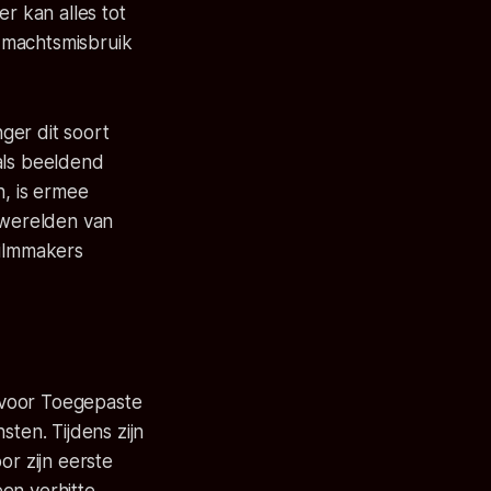
r kan alles tot
t machtsmisbruik
ger dit soort
als beeldend
, is ermee
e werelden van
filmmakers
 voor Toegepaste
en. Tijdens zijn
or zijn eerste