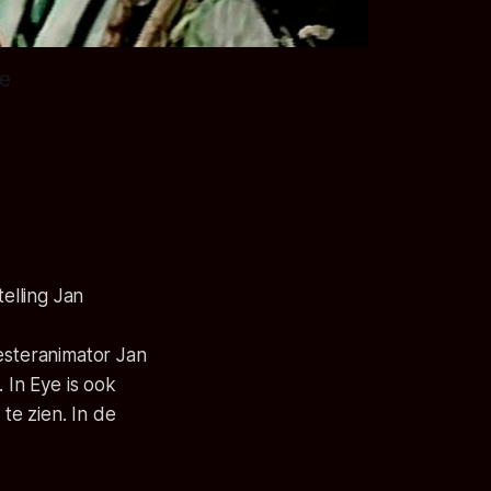
ze
elling Jan
esteranimator Jan
 In Eye is ook
 te zien. In de