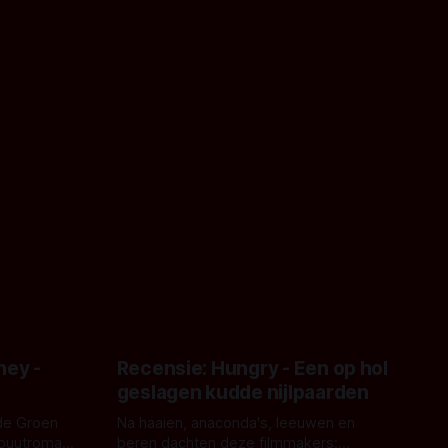
ney -
Recensie: Hungry - Een op hol
geslagen kudde nijlpaarden
de Groen
Na haaien, anaconda's, leeuwen en
ebuutroman.
beren dachten deze filmmakers: