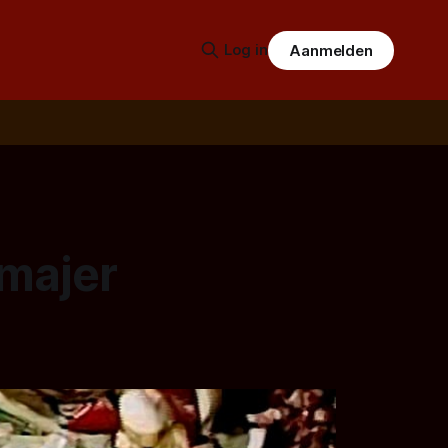
Log in
Aanmelden
majer