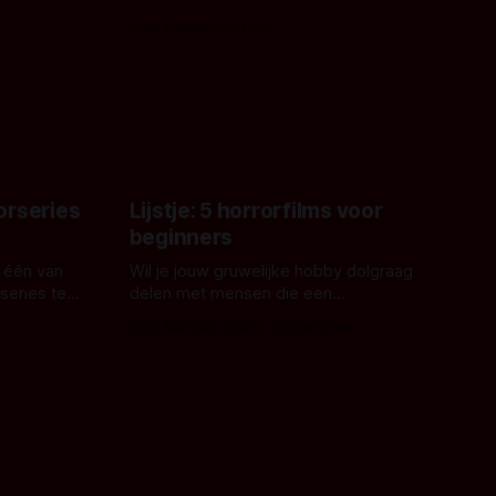
erd en
waarom geen nijlpaarden? Regisseur
Door Michel van Dam
 een
James Nunn doet het gewoon en aan
grond,
ons om te oordelen of dat goed uitpakt
met Hungry of niet.
aars. En dat
ord waar.
orseries
Lijstje: 5 horrorfilms voor
beginners
 één van
Wil je jouw gruwelijke hobby dolgraag
series te
delen met mensen die een
aardappelschilmes al eng vinden?
Door Marloes Keeris, Gerben Prins
 specifiek
Probeer ze eens op te warmen met een
f The
instapmodel horrorfilm.
orror is
n aantal
duistere of