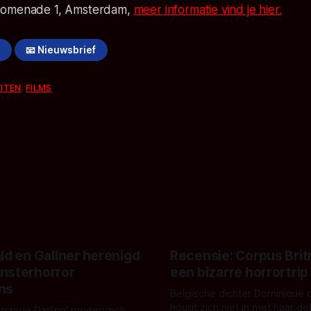
romenade 1, Amsterdam,
meer informatie vind je hier.
!
📧 Nieuwsbrief
EITEN
,
FILMS
ld en Gallner herenigd
Recensie: Corpus Brit
nsterhorror
een bizarre horrortrip
ns
Belgische dichter Dominique 
houdt zich niet in met haar d
Strange Darling' mogen zich