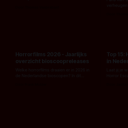
De nieuwe film van Robert Eggers toont
verheugen
Door Thomas Vanbrabant
- zoals we van hem kennen - een rauwe
samenwerki
Door Thoma
en kille stijl vol folklore en mythe. Het
Kyle Gallne
topic deze keer is (kon het het al
Binnenkort 
raden?)... de weerwolf. Kijk je mee?
een nieuwe
de opnames 
Horrorfilms 2026 - Jaarlijks
Top 15:
overzicht bioscoopreleases
in Nede
Welke horrorfilms draaien er in 2026 in
Laat jij je
de Nederlandse bioscopen? In dit
Horror Esc
overzicht vind je nu al bijna 50 horror- en
om te spel
Door Frank Mulder
Door Janita
aanverwante films.