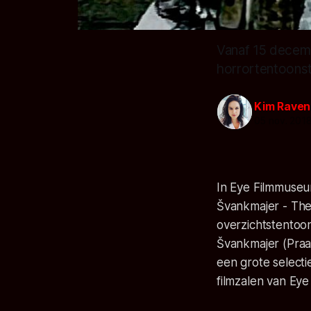
Vanaf 15 decem
horrortentoonste
Kim Raven
05 nov. 201
In Eye Filmmuseu
Švankmajer - The 
overzichtstentoon
Švankmajer (Praag
een grote selectie
filmzalen van Eye 