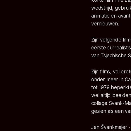
korte film The La
wedstrijd, gebrui
animatie en avan
vernieuwen.
Zijn volgende fil
eerste surrealist
van Tsjechische S
Zijn films, vol e
onder meer in Can
tot 1979 beperkte
wel altijd beeld
collage Svank-Ma
gezien als een va
Jan Švankmajer -