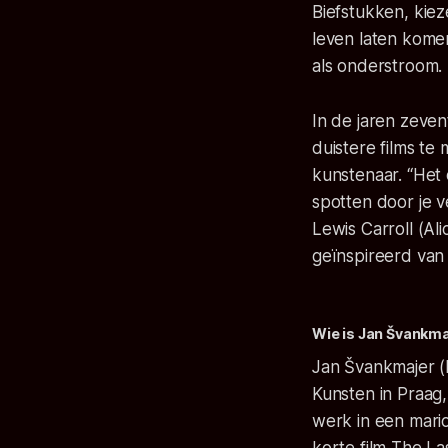
Biefstukken, kiez
leven laten komen
als onderstroom.
In de jaren zeve
duistere films te
kunstenaar. “Het
spotten door je v
Lewis Carroll (Al
geïnspireerd van 
Wie is Jan Švankm
Jan Švankmajer (
Kunsten in Praag
werk in een mario