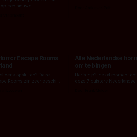
De cover, een digitaal gerend
 op een nieuwe
Door Aafke van Pelt
bizar muterend lichaam tegen
ng tussen Willa Fitzgerald,
s Vanbrabant
pastelroze- en blauwe achter
r en regisseur J.T. Mollner.
belooft iets kleurrijks maar
zijn ze te zien in 'Skeletons',
onheilspellends, iets ongrijpb
 creature feature waarvoor
maakt De Groen met ieder wo
zijn gestart in Australië.
 Horror Escape Rooms
Alle Nederlandse horr
rland
om te bingen
 wel eens opsluiten? Deze
Herfstdip? Ideaal moment om
ape Rooms zijn zeer geschikt
deze 7 duistere Nederlandse 
en voor horrorliefhebbers.
bingen! Bij nederhorror denk je al snel
 van Leeuwen
Door Frank Mulder
aan horrorfilms, waarschijnlijk
aan De Lift, Amsterdamned o
Johnsons. Maar Nederlandse h
niet beperkt tot films. Hier ee
Nederlandse tv-series uit het 
horrorgenre. Als