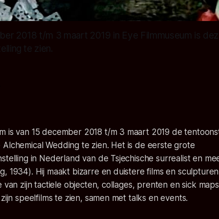
ber 2018 t/m 3 maart 2019 in Eye Filmmuseum is de
lling te zien.
8
m is van 15 december 2018 t/m 3 maart 2019 de tentoonst
Alchemical Wedding te zien. Het is de eerste grote
stelling in Nederland van de Tsjechische surrealist en me
, 1934). Hij maakt bizarre en duistere films en sculpturen.
 van zijn tactiele objecten, collages, prenten en sick maps
zijn speelfilms te zien, samen met talks en events.