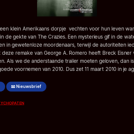
een klein Amerikaans dorpje vechten voor hun leven wan
in de gekte van The Crazies. Een mysterieus gif in de wa
en in gewetenloze moordenaars, terwijl de autoriteiten i
et deze remake van George A. Romero heeft Breck Eisner w
en. Als we de anderstaande trailer moeten geloven, dan is
goede voornemen van 2010. Dus zet 11 maart 2010 in je a
!
📧 Nieuwsbrief
SYCHOPATEN