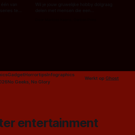
 één van
Wil je jouw gruwelijke hobby dolgraag
series te
delen met mensen die een
aardappelschilmes al eng vinden?
Door Marloes Keeris, Gerben Prins
 specifiek
Probeer ze eens op te warmen met een
f The
instapmodel horrorfilm.
orror is
n aantal
duistere of
ics
Gadget
Horrortips
Infographics
Werkt op
Ghost
2026
No Geeks, No Glory
ster entertainment