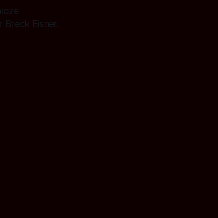
nloze
 Breck Eisner.