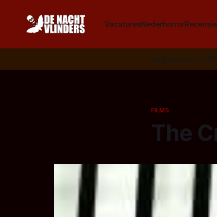
Vacatures
Nederhorror
Recensie
Volg ons op:
📣
R
FILMS
The Cr