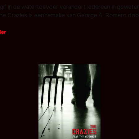
gif in de watertoevoer verandert iedereen in gewete
e Crazies is een remake van George A. Romero door
der
9