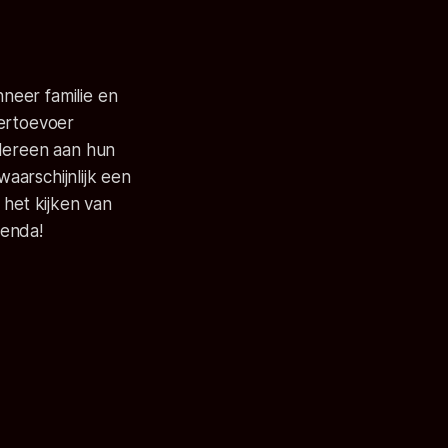
neer familie en
tertoevoer
edereen aan hun
aarschijnlijk een
 het kijken van
genda!