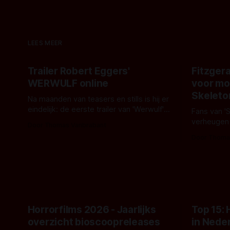
LEES MEER
Trailer Robert Eggers'
Fitzgera
WERWULF online
voor mo
Skeleto
Na maanden van teasers en stills is hij er
eindelijk: de eerste trailer van 'Werwulf'.
Fans van '
De nieuwe film van Robert Eggers toont
verheugen
Door Thomas Vanbrabant
- zoals we van hem kennen - een rauwe
samenwerki
Door Thoma
en kille stijl vol folklore en mythe. Het
Kyle Gallne
topic deze keer is (kon het het al
Binnenkort 
raden?)... de weerwolf. Kijk je mee?
een nieuwe
de opnames 
Horrorfilms 2026 - Jaarlijks
Top 15:
overzicht bioscoopreleases
in Nede