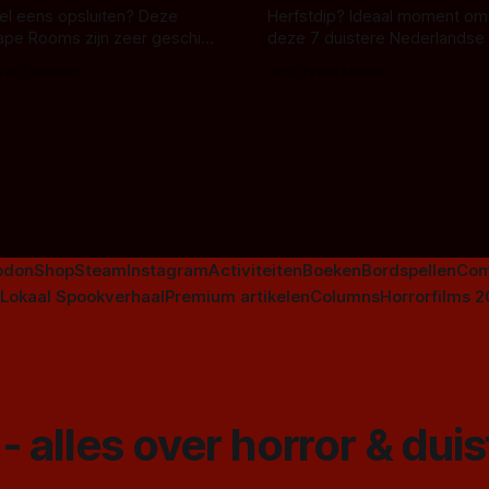
 wel eens opsluiten? Deze
Herfstdip? Ideaal moment om
ape Rooms zijn zeer geschikt
deze 7 duistere Nederlandse 
en voor horrorliefhebbers.
bingen! Bij nederhorror denk je al snel
 van Leeuwen
Door Frank Mulder
aan horrorfilms, waarschijnlijk
aan De Lift, Amsterdamned o
Johnsons. Maar Nederlandse h
niet beperkt tot films. Hier ee
Nederlandse tv-series uit het 
horrorgenre. Als
odon
Shop
Steam
Instagram
Activiteiten
Boeken
Bordspellen
Com
Lokaal Spookverhaal
Premium artikelen
Columns
Horrorfilms 
- alles over horror & dui