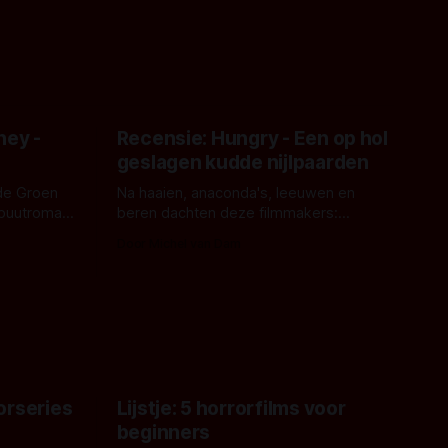
ney -
Recensie: Hungry - Een op hol
geslagen kudde nijlpaarden
de Groen
Na haaien, anaconda's, leeuwen en
ebuutroman.
beren dachten deze filmmakers:
erd en
waarom geen nijlpaarden? Regisseur
Door Michel van Dam
 een
James Nunn doet het gewoon en aan
grond,
ons om te oordelen of dat goed uitpakt
met Hungry of niet.
aars. En dat
ord waar.
orseries
Lijstje: 5 horrorfilms voor
beginners