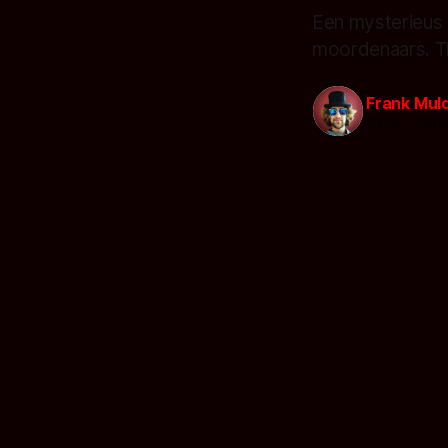
Een mysterieus 
moordenaars. Th
Frank Mul
23 dec. 200