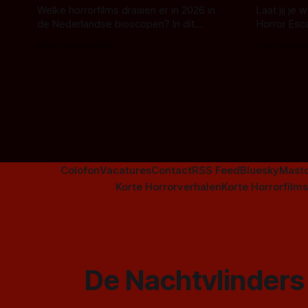
Welke horrorfilms draaien er in 2026 in
Laat jij je
de Nederlandse bioscopen? In dit
Horror Esc
overzicht vind je nu al bijna 50 horror- en
om te spel
Door Frank Mulder
Door Janita
aanverwante films.
Colofon
Vacatures
Contact
RSS Feed
Bluesky
Mast
Korte Horrorverhalen
Korte Horrorfilms
De Nachtvlinders 