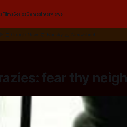
s
Films
Series
Games
Interviews
SS
📰
Google News
🦋
Bluesky
✉️
Nieuwsbrief
azies: fear thy neig