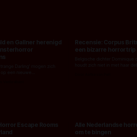
ld en Gallner herenigd
Recensie: Corpus Brit
nsterhorror
een bizarre horrortrip
ns
Belgische dichter Dominique 
houdt zich niet in met haar d
Strange Darling' mogen zich
De cover, een digitaal gerend
 op een nieuwe
Door Aafke van Pelt
bizar muterend lichaam tegen
ng tussen Willa Fitzgerald,
s Vanbrabant
pastelroze- en blauwe achter
r en regisseur J.T. Mollner.
belooft iets kleurrijks maar
zijn ze te zien in 'Skeletons',
onheilspellends, iets ongrijpb
 creature feature waarvoor
maakt De Groen met ieder wo
zijn gestart in Australië.
 Horror Escape Rooms
Alle Nederlandse horr
rland
om te bingen