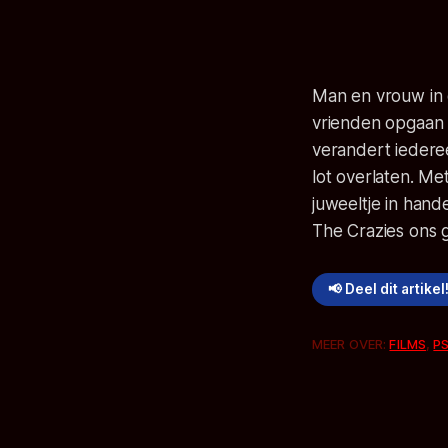
Man en vrouw in 
vrienden opgaan 
verandert iedere
lot overlaten. M
juweeltje in hand
The Crazies ons 
📢 Deel dit artikel
MEER OVER:
FILMS
,
P