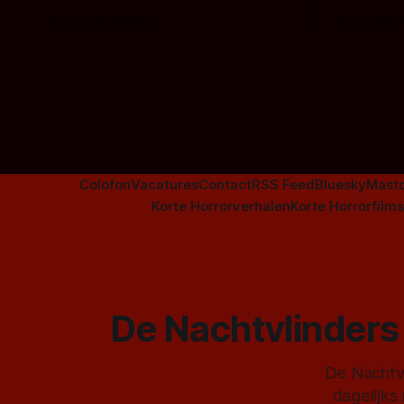
overzicht vind je nu al bijna 50 horror- en
om te spel
Door Frank Mulder
Door Janita
aanverwante films.
Colofon
Vacatures
Contact
RSS Feed
Bluesky
Mast
Korte Horrorverhalen
Korte Horrorfilms
De Nachtvlinders 
De Nachtvl
dagelijks