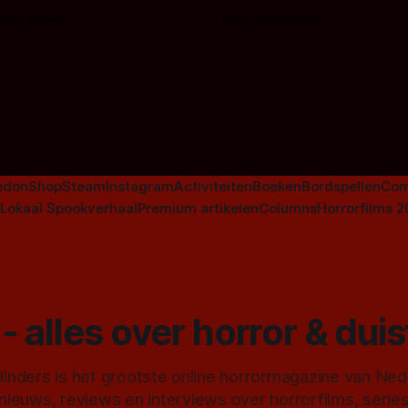
en voor horrorliefhebbers.
bingen! Bij nederhorror denk je al snel
 van Leeuwen
Door Frank Mulder
aan horrorfilms, waarschijnlijk
aan De Lift, Amsterdamned o
Johnsons. Maar Nederlandse h
niet beperkt tot films. Hier ee
Nederlandse tv-series uit het 
horrorgenre. Als
odon
Shop
Steam
Instagram
Activiteiten
Boeken
Bordspellen
Com
Lokaal Spookverhaal
Premium artikelen
Columns
Horrorfilms 
- alles over horror & dui
inders is het grootste online horrormagazine van Ne
 nieuws, reviews en interviews over horrorfilms, serie