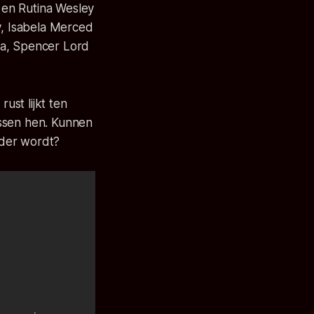
y en Rutina Wesley
y, Isabela Merced
ora, Spencer Lord
ust lijkt ten
tussen hen. Kunnen
rder wordt?