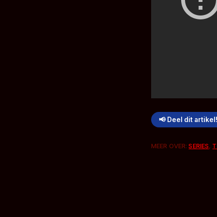
📢 Deel dit artikel
MEER OVER:
SERIES
,
T