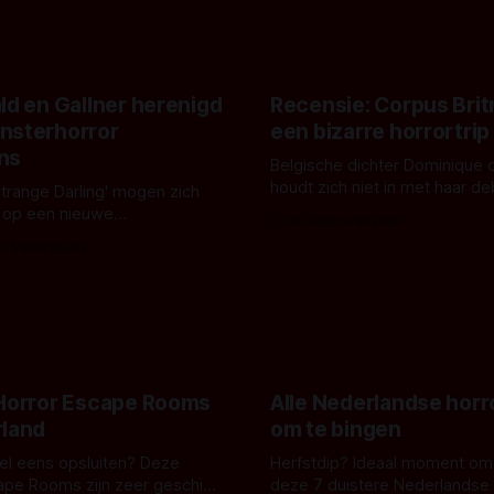
ld en Gallner herenigd
Recensie: Corpus Brit
nsterhorror
een bizarre horrortrip
ns
Belgische dichter Dominique 
houdt zich niet in met haar d
Strange Darling' mogen zich
De cover, een digitaal gerend
 op een nieuwe
Door Aafke van Pelt
bizar muterend lichaam tegen
ng tussen Willa Fitzgerald,
s Vanbrabant
pastelroze- en blauwe achter
r en regisseur J.T. Mollner.
belooft iets kleurrijks maar
zijn ze te zien in 'Skeletons',
onheilspellends, iets ongrijpb
 creature feature waarvoor
maakt De Groen met ieder wo
zijn gestart in Australië.
 Horror Escape Rooms
Alle Nederlandse horr
rland
om te bingen
 wel eens opsluiten? Deze
Herfstdip? Ideaal moment om
ape Rooms zijn zeer geschikt
deze 7 duistere Nederlandse 