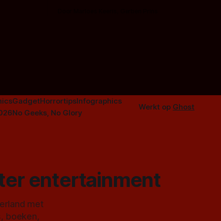
aardappelschilmes al eng vinden?
Door Marloes Keeris, Gerben Prins
 specifiek
Probeer ze eens op te warmen met een
f The
instapmodel horrorfilm.
orror is
n aantal
duistere of
ics
Gadget
Horrortips
Infographics
Werkt op
Ghost
2026
No Geeks, No Glory
ster entertainment
derland met
s, boeken,