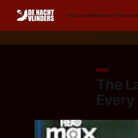
Vacatures
Nederhorror
Recensie
Volg ons op:
📣
R
SERIES
The La
Every 