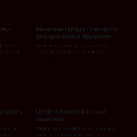
ney -
Recensie: Hungry - Een op hol
geslagen kudde nijlpaarden
de Groen
Na haaien, anaconda's, leeuwen en
ebuutroman.
beren dachten deze filmmakers:
erd en
waarom geen nijlpaarden? Regisseur
Door Michel van Dam
 een
James Nunn doet het gewoon en aan
grond,
ons om te oordelen of dat goed uitpakt
met Hungry of niet.
aars. En dat
ord waar.
orseries
Lijstje: 5 horrorfilms voor
beginners
 één van
Wil je jouw gruwelijke hobby dolgraag
series te
delen met mensen die een