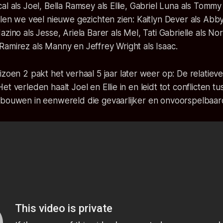
al als Joel, Bella Ramsey als Ellie, Gabriel Luna als Tomm
llen we veel nieuwe gezichten zien: Kaitlyn Dever als Abb
azino als Jesse, Ariela Barer als Mel, Tati Gabrielle als N
amirez als Manny en Jeffrey Wright als Isaac.
eizoen 2
pakt het verhaal 5 jaar later weer op: De relatieve r
et verleden haalt Joel en Ellie in en leidt tot conflicten 
 bouwen in eenwereld die gevaarlijker en onvoorspelbaa