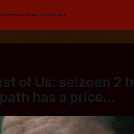
s
Films
Series
Games
Interviews
SS
📰
Google News
🦋
Bluesky
✉️
Nieuwsbrief
st of Us: seizoen 2 tr
path has a price...