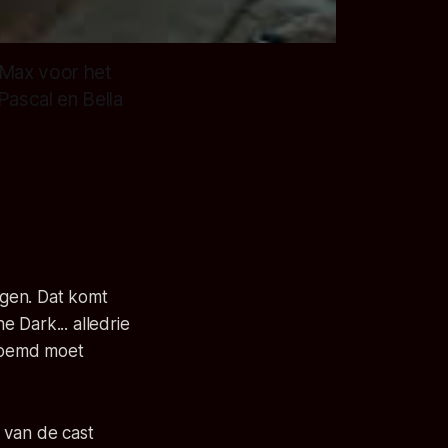
 Max voor het
Pascal en Bella
ngen. Dat komt
he Dark...
alledrie
noemd moet
 van de cast