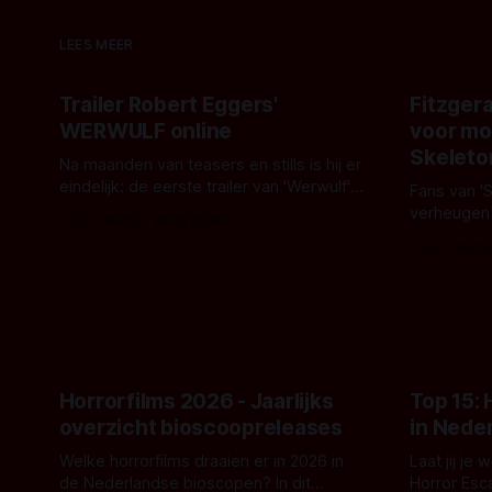
LEES MEER
Trailer Robert Eggers'
Fitzgera
WERWULF online
voor mo
Skeleto
Na maanden van teasers en stills is hij er
eindelijk: de eerste trailer van 'Werwulf'.
Fans van '
De nieuwe film van Robert Eggers toont
verheugen
Door Thomas Vanbrabant
- zoals we van hem kennen - een rauwe
samenwerki
Door Thoma
en kille stijl vol folklore en mythe. Het
Kyle Gallne
topic deze keer is (kon het het al
Binnenkort 
raden?)... de weerwolf. Kijk je mee?
een nieuwe
de opnames 
Horrorfilms 2026 - Jaarlijks
Top 15:
overzicht bioscoopreleases
in Nede
Welke horrorfilms draaien er in 2026 in
Laat jij je
de Nederlandse bioscopen? In dit
Horror Esc