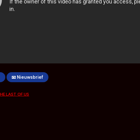
!
📧 Nieuwsbrief
HE LAST OF US