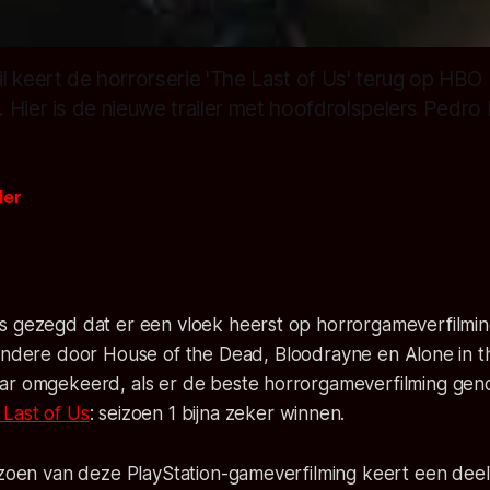
l keert de horrorserie 'The Last of Us' terug op HBO
 Hier is de nieuwe trailer met hoofdrolspelers Pedro 
der
s gezegd dat er een vloek heerst op horrorgameverfilmi
 andere door
House of the Dead
,
Bloodrayne
en
Alone in t
ar omgekeerd, als er de beste horrorgameverfilming ge
 Last of Us
: seizoen 1 bijna zeker winnen.
izoen van deze PlayStation-gameverfilming keert een deel