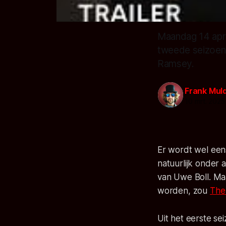
Maandag 14 apri
tweede seizoen.
Ramsey.
Frank Mul
10 mrt. 2025
Er wordt wel een
natuurlijk onder
van Uwe Boll. Ma
worden, zou
The
Uit het eerste se