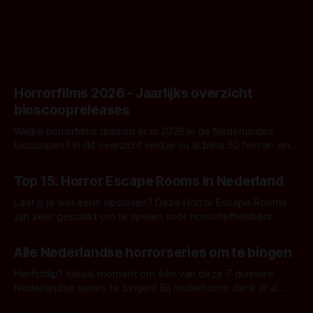
goed uitpakt met Hungry of niet.
Horrorfilms 2026 - Jaarlijks overzicht
bioscoopreleases
Welke horrorfilms draaien er in 2026 in de Nederlandse
bioscopen? In dit overzicht vind je nu al bijna 50 horror- en
aanverwante films.
Door Frank Mulder
Top 15: Horror Escape Rooms in Nederland
Laat jij je wel eens opsluiten? Deze Horror Escape Rooms
zijn zeer geschikt om te spelen voor horrorliefhebbers.
Door Janita van Leeuwen
Alle Nederlandse horrorseries om te bingen
Herfstdip? Ideaal moment om één van deze 7 duistere
Nederlandse series te bingen! Bij nederhorror denk je al
snel aan horrorfilms, waarschijnlijk specifiek aan De Lift,
Door Frank Mulder