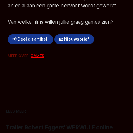
als er al aan een game hiervoor wordt gewerkt.
Van welke films willen jullie graag games zien?
📢 Deel dit artikel!
📧 Nieuwsbrief
MEER OVER:
GAMES
LEES MEER
Trailer Robert Eggers' WERWULF online