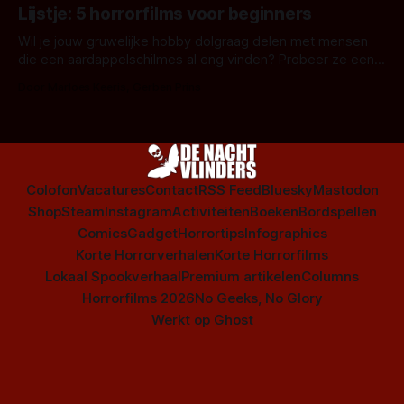
Amsterdamned of The Johnsons. Maar Nederlandse horror
Lijstje: 5 horrorfilms voor beginners
is niet beperkt tot films. Hier een aantal Nederlandse tv-
series uit het duistere of horrorgenre. Als
Wil je jouw gruwelijke hobby dolgraag delen met mensen
die een aardappelschilmes al eng vinden? Probeer ze eens
op te warmen met een instapmodel horrorfilm.
Door Marloes Keeris, Gerben Prins
Colofon
Vacatures
Contact
RSS Feed
Bluesky
Mastodon
Shop
Steam
Instagram
Activiteiten
Boeken
Bordspellen
Comics
Gadget
Horrortips
Infographics
Korte Horrorverhalen
Korte Horrorfilms
Lokaal Spookverhaal
Premium artikelen
Columns
Horrorfilms 2026
No Geeks, No Glory
Werkt op
Ghost