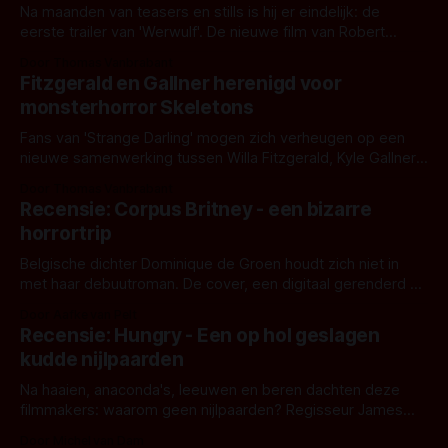
Na maanden van teasers en stills is hij er eindelijk: de
eerste trailer van 'Werwulf'. De nieuwe film van Robert
Eggers toont - zoals we van hem kennen - een rauwe en
Door Thomas Vanbrabant
kille stijl vol folklore en mythe. Het topic deze keer is (kon
Fitzgerald en Gallner herenigd voor
het het al raden?)... de weerwolf. Kijk je mee?
monsterhorror Skeletons
Fans van 'Strange Darling' mogen zich verheugen op een
nieuwe samenwerking tussen Willa Fitzgerald, Kyle Gallner
en regisseur J.T. Mollner. Binnenkort zijn ze te zien in
Door Thomas Vanbrabant
'Skeletons', een nieuwe creature feature waarvoor de
Recensie: Corpus Britney - een bizarre
opnames zijn gestart in Australië.
horrortrip
Belgische dichter Dominique de Groen houdt zich niet in
met haar debuutroman. De cover, een digitaal gerenderd en
bizar muterend lichaam tegen een pastelroze- en blauwe
Door Aafke van Pelt
achtergrond, belooft iets kleurrijks maar onheilspellends,
Recensie: Hungry - Een op hol geslagen
iets ongrijpbaars. En dat maakt De Groen met ieder woord
kudde nijlpaarden
waar.
Na haaien, anaconda's, leeuwen en beren dachten deze
filmmakers: waarom geen nijlpaarden? Regisseur James
Nunn doet het gewoon en aan ons om te oordelen of dat
Door Michel van Dam