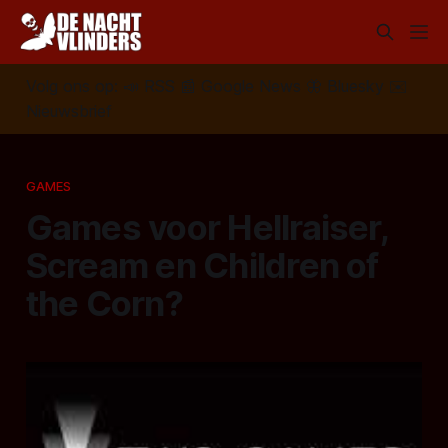
Volg ons op:
📣
RSS
📰
Google News
🦋
Bluesky
✉️
Nieuwsbrief
GAMES
Games voor Hellraiser,
Scream en Children of
the Corn?