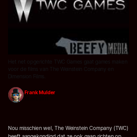
Het net opgerichte TWC Games gaat games maken
voor de films van The Weinstein Company en
Dimension Films.
Frank Mulder
28 mrt. 2011
Nou misschien wel, The Weinstein Company (TWC)
heeft aangekondigd dat ze ook gaan richten op