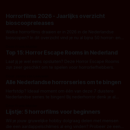
Horrorfilms 2026 - Jaarlijks overzicht
bioscoopreleases
Welke horrorfilms draaien er in 2026 in de Nederlandse
bioscopen? In dit overzicht vind je nu al bijna 50 horror- en
aanverwante films.
Door Frank Mulder
Top 15: Horror Escape Rooms in Nederland
Laat jij je wel eens opsluiten? Deze Horror Escape Rooms
zijn zeer geschikt om te spelen voor horrorliefhebbers.
Door Janita van Leeuwen
Alle Nederlandse horrorseries om te bingen
Herfstdip? Ideaal moment om één van deze 7 duistere
Nederlandse series te bingen! Bij nederhorror denk je al
snel aan horrorfilms, waarschijnlijk specifiek aan De Lift,
Door Frank Mulder
Amsterdamned of The Johnsons. Maar Nederlandse horror
Lijstje: 5 horrorfilms voor beginners
is niet beperkt tot films. Hier een aantal Nederlandse tv-
series uit het duistere of horrorgenre. Als
Wil je jouw gruwelijke hobby dolgraag delen met mensen
die een aardappelschilmes al eng vinden? Probeer ze eens