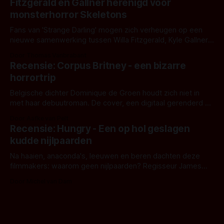
Fitzgerald en Gallner herenigd voor
het het al raden?)... de weerwolf. Kijk je mee?
monsterhorror Skeletons
Fans van 'Strange Darling' mogen zich verheugen op een
nieuwe samenwerking tussen Willa Fitzgerald, Kyle Gallner
en regisseur J.T. Mollner. Binnenkort zijn ze te zien in
Door Thomas Vanbrabant
'Skeletons', een nieuwe creature feature waarvoor de
Recensie: Corpus Britney - een bizarre
opnames zijn gestart in Australië.
horrortrip
Belgische dichter Dominique de Groen houdt zich niet in
met haar debuutroman. De cover, een digitaal gerenderd en
bizar muterend lichaam tegen een pastelroze- en blauwe
Door Aafke van Pelt
achtergrond, belooft iets kleurrijks maar onheilspellends,
Recensie: Hungry - Een op hol geslagen
iets ongrijpbaars. En dat maakt De Groen met ieder woord
kudde nijlpaarden
waar.
Na haaien, anaconda's, leeuwen en beren dachten deze
filmmakers: waarom geen nijlpaarden? Regisseur James
Nunn doet het gewoon en aan ons om te oordelen of dat
Door Michel van Dam
goed uitpakt met Hungry of niet.