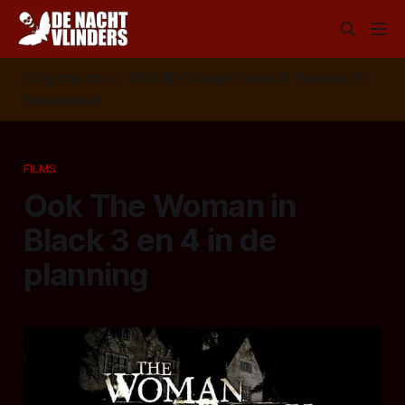
Volg ons op:
📣
RSS
📰
Google News
🦋
Bluesky
✉️
Nieuwsbrief
FILMS
Ook The Woman in
Black 3 en 4 in de
planning