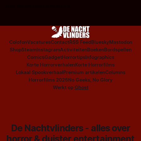
op te warmen met een instapmodel horrorfilm.
Door Marloes Keeris, Gerben Prins
Colofon
Vacatures
Contact
RSS Feed
Bluesky
Mastodon
Shop
Steam
Instagram
Activiteiten
Boeken
Bordspellen
Comics
Gadget
Horrortips
Infographics
Korte Horrorverhalen
Korte Horrorfilms
Lokaal Spookverhaal
Premium artikelen
Columns
Horrorfilms 2026
No Geeks, No Glory
Werkt op
Ghost
De Nachtvlinders - alles over
horror & duister entertainment