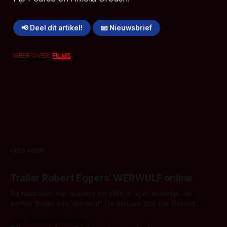
📢 Deel dit artikel!
📧 Nieuwsbrief
MEER OVER:
FILMS
LEES MEER
Trailer Robert Eggers' WERWULF online
Na maanden van teasers en stills is hij er eindelijk: de
eerste trailer van 'Werwulf'. De nieuwe film van Robert
Eggers toont - zoals we van hem kennen - een rauwe en
Door Thomas Vanbrabant
kille stijl vol folklore en mythe. Het topic deze keer is (kon