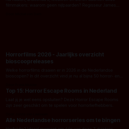
filmmakers: waarom geen nijlpaarden? Regisseur James
Nunn doet het gewoon en aan ons om te oordelen of dat
Door Michel van Dam
goed uitpakt met Hungry of niet.
Horrorfilms 2026 - Jaarlijks overzicht
bioscoopreleases
Welke horrorfilms draaien er in 2026 in de Nederlandse
bioscopen? In dit overzicht vind je nu al bijna 50 horror- en
aanverwante films.
Door Frank Mulder
Top 15: Horror Escape Rooms in Nederland
Laat jij je wel eens opsluiten? Deze Horror Escape Rooms
zijn zeer geschikt om te spelen voor horrorliefhebbers.
Door Janita van Leeuwen
Alle Nederlandse horrorseries om te bingen
Herfstdip? Ideaal moment om één van deze 7 duistere