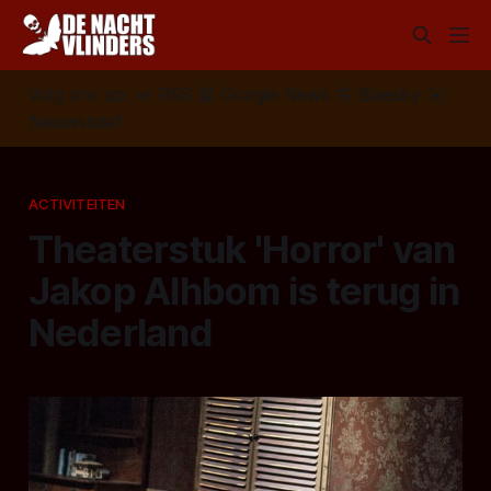
Volg ons op:
📣
RSS
📰
Google News
🦋
Bluesky
✉️
Nieuwsbrief
ACTIVITEITEN
Theaterstuk 'Horror' van
Jakop Alhbom is terug in
Nederland