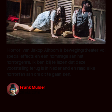
'Horror' van Jakop Alhbom is bewegingstheater vol
special effects en een hommage aan het
horrorgenre. Ik ben blij te lezen dat deze
voorstelling terug is in Nederland en raad elke
horrorfan aan om dit te gaan zien.
Frank Mulder
28 okt. 2018