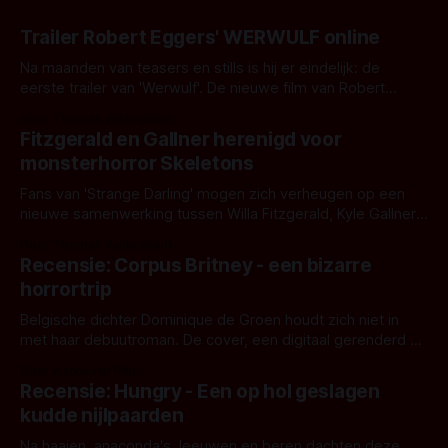
Trailer Robert Eggers' WERWULF online
Na maanden van teasers en stills is hij er eindelijk: de
eerste trailer van 'Werwulf'. De nieuwe film van Robert
Eggers toont - zoals we van hem kennen - een rauwe en
Door Thomas Vanbrabant
kille stijl vol folklore en mythe. Het topic deze keer is (kon
Fitzgerald en Gallner herenigd voor
het het al raden?)... de weerwolf. Kijk je mee?
monsterhorror Skeletons
Fans van 'Strange Darling' mogen zich verheugen op een
nieuwe samenwerking tussen Willa Fitzgerald, Kyle Gallner
en regisseur J.T. Mollner. Binnenkort zijn ze te zien in
Door Thomas Vanbrabant
'Skeletons', een nieuwe creature feature waarvoor de
Recensie: Corpus Britney - een bizarre
opnames zijn gestart in Australië.
horrortrip
Belgische dichter Dominique de Groen houdt zich niet in
met haar debuutroman. De cover, een digitaal gerenderd en
bizar muterend lichaam tegen een pastelroze- en blauwe
Door Aafke van Pelt
achtergrond, belooft iets kleurrijks maar onheilspellends,
Recensie: Hungry - Een op hol geslagen
iets ongrijpbaars. En dat maakt De Groen met ieder woord
kudde nijlpaarden
waar.
Na haaien, anaconda's, leeuwen en beren dachten deze