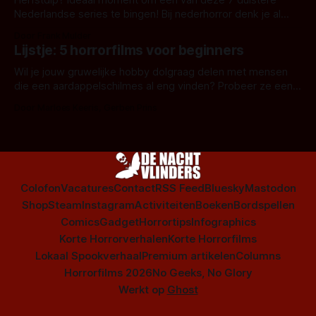
Nederlandse series te bingen! Bij nederhorror denk je al
snel aan horrorfilms, waarschijnlijk specifiek aan De Lift,
Door Frank Mulder
Amsterdamned of The Johnsons. Maar Nederlandse horror
Lijstje: 5 horrorfilms voor beginners
is niet beperkt tot films. Hier een aantal Nederlandse tv-
series uit het duistere of horrorgenre. Als
Wil je jouw gruwelijke hobby dolgraag delen met mensen
die een aardappelschilmes al eng vinden? Probeer ze eens
op te warmen met een instapmodel horrorfilm.
Door Marloes Keeris, Gerben Prins
Colofon
Vacatures
Contact
RSS Feed
Bluesky
Mastodon
Shop
Steam
Instagram
Activiteiten
Boeken
Bordspellen
Comics
Gadget
Horrortips
Infographics
Korte Horrorverhalen
Korte Horrorfilms
Lokaal Spookverhaal
Premium artikelen
Columns
Horrorfilms 2026
No Geeks, No Glory
Werkt op
Ghost