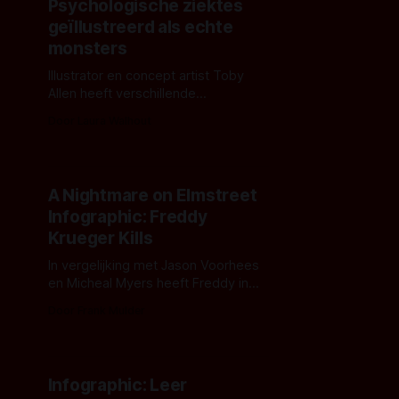
Psychologische ziektes
geïllustreerd als echte
monsters
Illustrator en concept artist Toby
Allen heeft verschillende
'onzichtbare' psychologische
Door Laura Walhout
ziektes geïllustreerd als echte
monsters.
A Nightmare on Elmstreet
Infographic: Freddy
Krueger Kills
In vergelijking met Jason Voorhees
en Micheal Myers heeft Freddy in
zijn horrorfilms A Nightmare on
Door Frank Mulder
Elmstreet best rustig aan gedaan.
Infographic: Leer