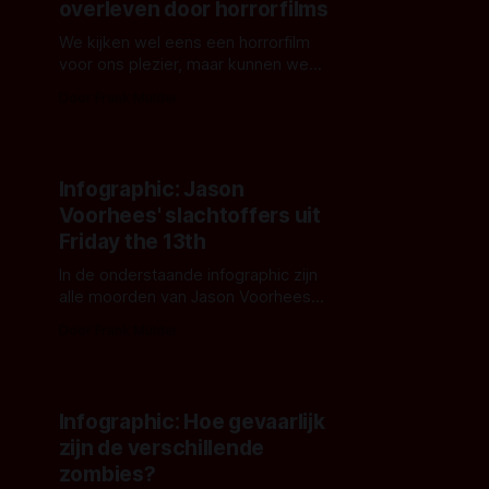
overleven door horrorfilms
We kijken wel eens een horrorfilm
voor ons plezier, maar kunnen we
van deze films ook wat leren?
Door Frank Mulder
Natuurlijk kunnen we nu horror
overleven
Infographic: Jason
Voorhees' slachtoffers uit
Friday the 13th
In de onderstaande infographic zijn
alle moorden van Jason Voorhees
tussen Friday the 13th Part 2 (1981)
Door Frank Mulder
en Jason X (2002) uitgewerkt.
Infographic: Hoe gevaarlijk
zijn de verschillende
zombies?