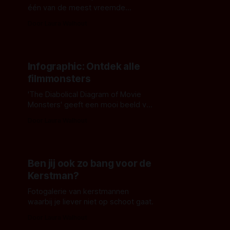
één van de meest vreemde
kunstprojecten ooit. Hij maakt
Door Laura Walhout
zelfportretten van zijn eigen
bevroren bloed.
Infographic: Ontdek alle
filmmonsters
'The Diabolical Diagram of Movie
Monsters' geeft een mooi beeld van
talloze monsters die ons angst
Door Laura Walhout
proberen aan te jagen via het witte
doek.
Ben jij ook zo bang voor de
Kerstman?
Fotogalerie van kerstmannen
waarbij je liever niet op schoot gaat.
Door Laura Walhout