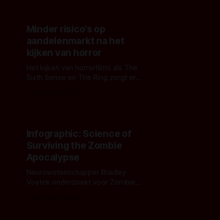
Minder risico's op
aandelenmarkt na het
kijken van horror
Het kijken van horrorfilms als The
Sixth Sense en The Ring zorgt er
volgens onderzoek voor dat je
Door Max Jensch
minder risico's neemt op de
aandelenmarkt.
Infographic: Science of
Surviving the Zombie
Apocalypse
Neurowetenschapper Bradley
Voytek onderzoekt voor Zombie
Research Society de
Door Frank Mulder
necroneurologie, het ondode brein.
Infographic met de vondsten.