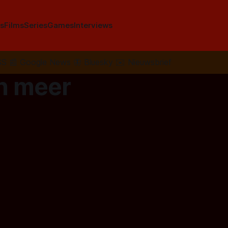
s
Films
Series
Games
Interviews
SS
📰
Google News
🦋
Bluesky
✉️
Nieuwsbrief
en meer