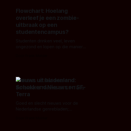
Flowchart: Hoelang
overleef je een zombie-
uitbraak op een
studentencampus?
Studenten drinken veel, leven
ongezond en lopen op die manier
natuurlijk snel een virusje op, deze
Door Frank Mulder
flowchat geeft de overlevingskans
aan.
Nieuws uit bladenland:
Schokkend Nieuws en SF-
Terra
Goed en slecht nieuws voor de
Nederlandse genrebladen;
Filmmagazine Schokkend Nieuws
Door Frank Mulder
breidt uit en SF Terra zoekt met
spoed nieuwe redactie