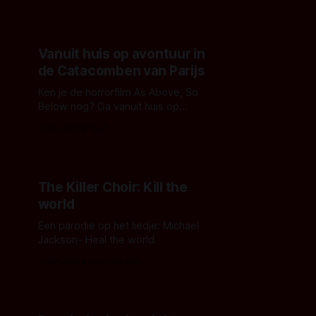
iedereen, of je nu van nieuws,
geschiedenis of muziek houdt.
Sommige mensen vinden het
heerlijk om de beste comedy
Vanuit huis op avontuur in
podcasts te bingen, terwijl anderen
de Catacomben van Parijs
geen genoeg kunnen krijgen van de
beste
Ken je de horrorfilm As Above, So
Below nog? Ga vanuit huis op
avontuur in de Catacomben van
Door Jelmer Buit
Parijs.
The Killer Choir: Kill the
world
Een parodie op het liedje: Michael
Jackson- Heal the world
Door Janita van Leeuwen