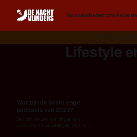
Vacatures
Nederhorror
Recensie
Volg ons op:
📣
R
Lifestyle 
Wat zijn de beste enge
podcasts van 2022?
Een van de coolste dingen aan
podcasts is hoe veelzijdig ze zijn. Er
lijkt een podcast te zijn voor
Door Gastbijdrage