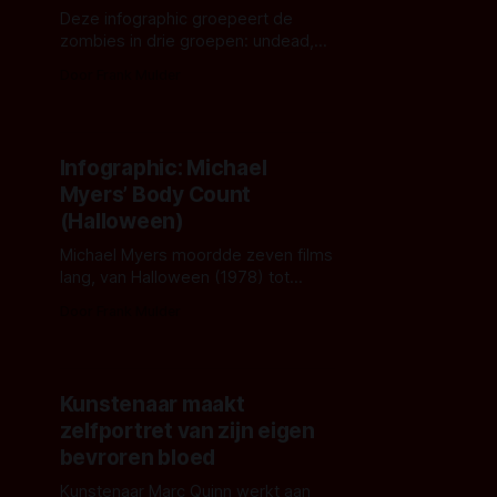
Deze infographic groepeert de
zombies in drie groepen: undead,
diseased en possessed. Toch zijn
Door Frank Mulder
de zombies niet altijd even slim of
snel.
Infographic: Michael
Myers’ Body Count
(Halloween)
Michael Myers moordde zeven films
lang, van Halloween (1978) tot
Halloween: Resurrection (2002).
Door Frank Mulder
Infographic met het lot van de
slachtoffers
Kunstenaar maakt
zelfportret van zijn eigen
bevroren bloed
Kunstenaar Marc Quinn werkt aan