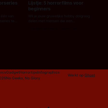
orseries
Lijstje: 5 horrorfilms voor
beginners
 één van
Wil je jouw gruwelijke hobby dolgraag
series te
delen met mensen die een
aardappelschilmes al eng vinden?
Door Marloes Keeris, Gerben Prins
 specifiek
Probeer ze eens op te warmen met een
f The
instapmodel horrorfilm.
orror is
n aantal
duistere of
ics
Gadget
Horrortips
Infographics
Werkt op
Ghost
2026
No Geeks, No Glory