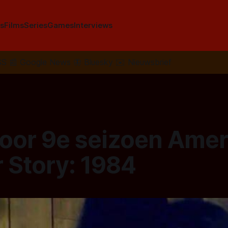
s
Films
Series
Games
Interviews
SS
📰
Google News
🦋
Bluesky
✉️
Nieuwsbrief
voor 9e seizoen Ame
 Story: 1984