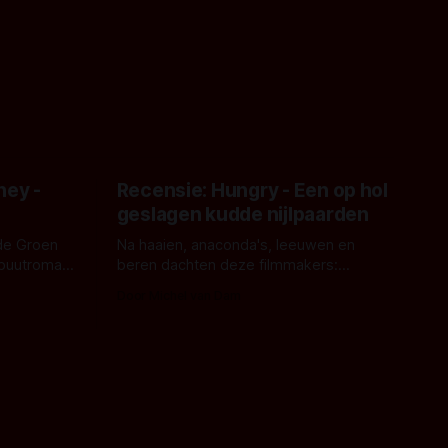
ney -
Recensie: Hungry - Een op hol
geslagen kudde nijlpaarden
de Groen
Na haaien, anaconda's, leeuwen en
ebuutroman.
beren dachten deze filmmakers:
erd en
waarom geen nijlpaarden? Regisseur
Door Michel van Dam
 een
James Nunn doet het gewoon en aan
grond,
ons om te oordelen of dat goed uitpakt
met Hungry of niet.
aars. En dat
ord waar.