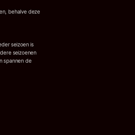
oen, behalve deze
der seizoen is
erdere seizoenen
on spannen de