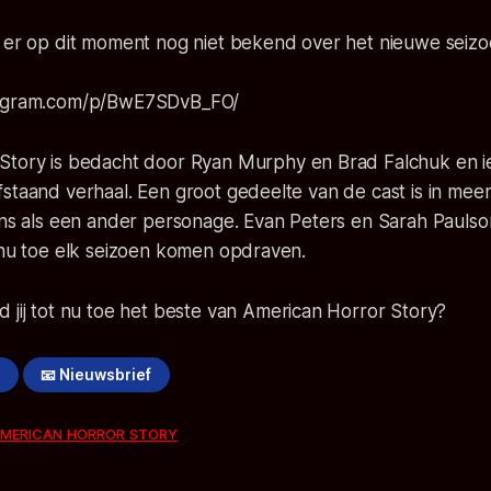
s er op dit moment nog niet bekend over het nieuwe seiz
tagram.com/p/BwE7SDvB_FO/
Story
is bedacht door Ryan Murphy en Brad Falchuk en ie
fstaand verhaal. Een groot gedeelte van de cast is in me
kens als een ander personage. Evan Peters en Sarah Pauls
 nu toe elk seizoen komen opdraven.
 jij tot nu toe het beste van
American Horror Story
?
!
📧 Nieuwsbrief
MERICAN HORROR STORY