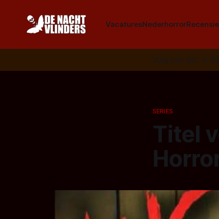
Vacatures
Nederhorror
Recensie
Volg ons op:
📣
R
SERIES
Titel 
Horror