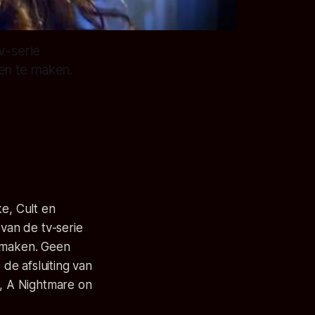
v-serie
ben te maken.
e, Cult en
van de tv-serie
e maken. Geen
 de afsluiting van
,
A Nightmare on