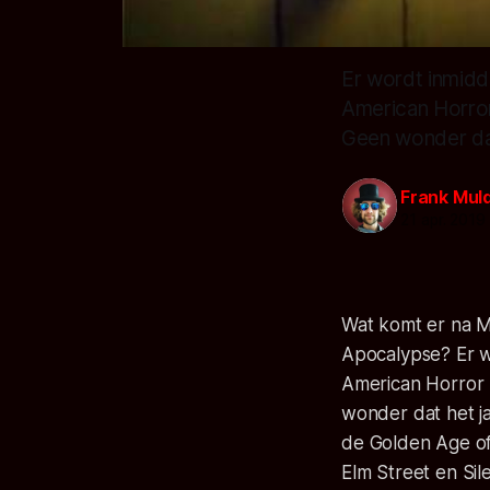
Er wordt inmidd
American Horror
Geen wonder dat 
Frank Mul
21 apr. 2019
Wat komt er na M
Apocalypse? Er w
American Horror 
wonder dat het jaa
de
Golden Age of
Elm Street
en
Sil