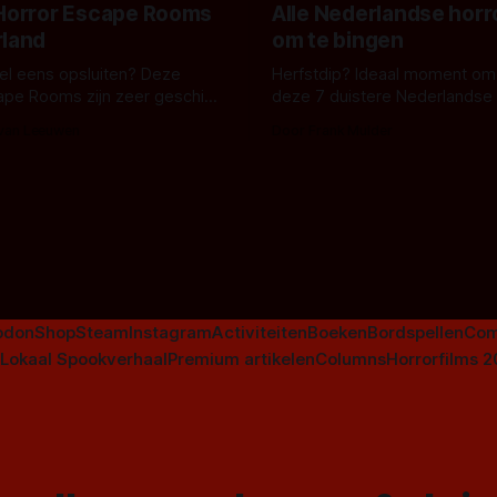
 Horror Escape Rooms
Alle Nederlandse horr
rland
om te bingen
 wel eens opsluiten? Deze
Herfstdip? Ideaal moment om
ape Rooms zijn zeer geschikt
deze 7 duistere Nederlandse 
en voor horrorliefhebbers.
bingen! Bij nederhorror denk je al snel
 van Leeuwen
Door Frank Mulder
aan horrorfilms, waarschijnlijk
aan De Lift, Amsterdamned o
Johnsons. Maar Nederlandse h
niet beperkt tot films. Hier ee
Nederlandse tv-series uit het 
horrorgenre. Als
odon
Shop
Steam
Instagram
Activiteiten
Boeken
Bordspellen
Com
Lokaal Spookverhaal
Premium artikelen
Columns
Horrorfilms 