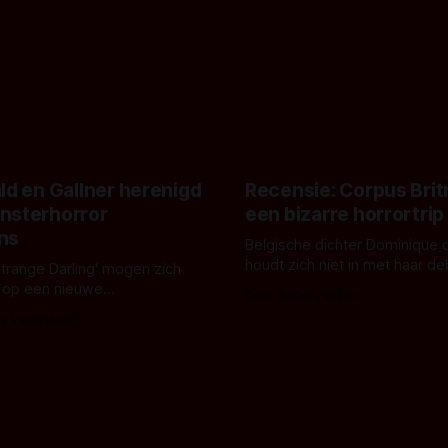
ld en Gallner herenigd
Recensie: Corpus Brit
nsterhorror
een bizarre horrortrip
ns
Belgische dichter Dominique 
houdt zich niet in met haar d
Strange Darling' mogen zich
De cover, een digitaal gerend
 op een nieuwe
Door Aafke van Pelt
bizar muterend lichaam tegen
ng tussen Willa Fitzgerald,
s Vanbrabant
pastelroze- en blauwe achter
r en regisseur J.T. Mollner.
belooft iets kleurrijks maar
zijn ze te zien in 'Skeletons',
onheilspellends, iets ongrijpb
 creature feature waarvoor
maakt De Groen met ieder wo
zijn gestart in Australië.