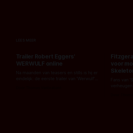
LEES MEER
Trailer Robert Eggers'
Fitzgera
WERWULF online
voor mo
Skeleto
Na maanden van teasers en stills is hij er
eindelijk: de eerste trailer van 'Werwulf'.
Fans van '
De nieuwe film van Robert Eggers toont
verheugen
Door Thomas Vanbrabant
- zoals we van hem kennen - een rauwe
samenwerki
Door Thoma
en kille stijl vol folklore en mythe. Het
Kyle Gallne
topic deze keer is (kon het het al
Binnenkort 
raden?)... de weerwolf. Kijk je mee?
een nieuwe
de opnames 