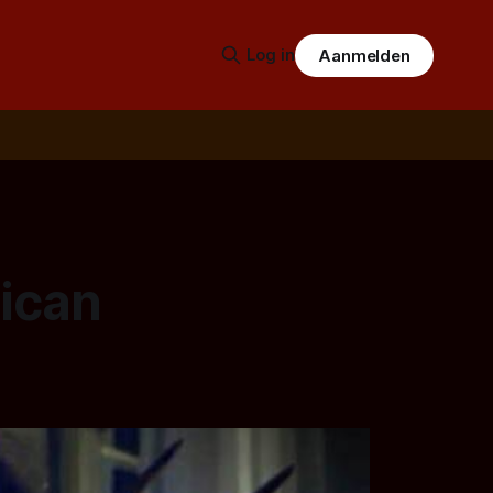
Log in
Aanmelden
rican