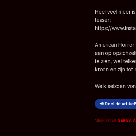
Heel veel meer i
teaser:
https://www.ins
American Horror 
een op opzichzel
te zien, wel tel
kroon en zijn tot
Welk seizoen vond
📢 Deel dit artikel
MEER OVER:
SERIES
,
A