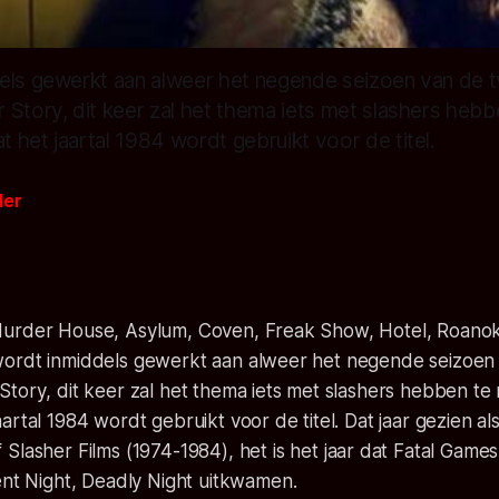
els gewerkt aan alweer het negende seizoen van de t
 Story, dit keer zal het thema iets met slashers heb
het jaartal 1984 wordt gebruikt voor de titel.
der
urder House, Asylum, Coven, Freak Show, Hotel, Roanok
ordt inmiddels gewerkt aan alweer het negende seizoen 
Story
, dit keer zal het thema iets met slashers hebben t
rtal 1984 wordt gebruikt voor de titel. Dat jaar gezien als
 Slasher Films
(1974-1984), het is het jaar dat
Fatal Games
ent Night, Deadly Night
uitkwamen.