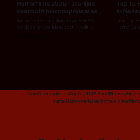
Horrorfilms 2026 - Jaarlijks
Top 15:
overzicht bioscoopreleases
in Nede
Welke horrorfilms draaien er in 2026 in
Laat jij je
de Nederlandse bioscopen? In dit
Horror Esc
overzicht vind je nu al bijna 50 horror- en
om te spel
Door Frank Mulder
Door Janita
aanverwante films.
Colofon
Vacatures
Contact
RSS Feed
Bluesky
Mast
Korte Horrorverhalen
Korte Horrorfilms