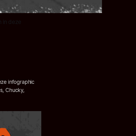
n in deze
eze infographic
es, Chucky,