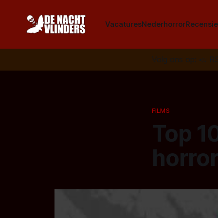
Vacatures
Nederhorror
Recensie
Volg ons op:
📣
R
FILMS
Top 10
horror