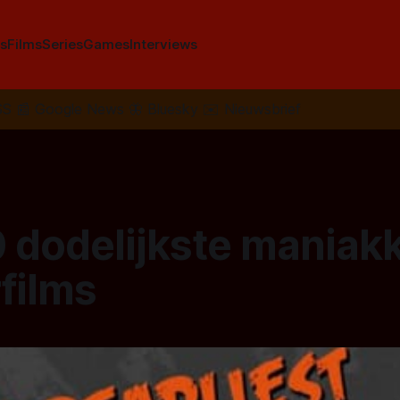
s
Films
Series
Games
Interviews
SS
📰
Google News
🦋
Bluesky
✉️
Nieuwsbrief
 dodelijkste maniakk
films