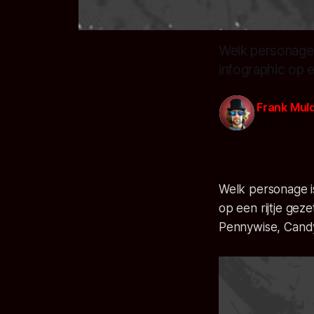
Welk personage 
infographic op e
Frank Mul
22 jun. 2014
Welk personage is
op een rijtje ge
Pennywise, Candy