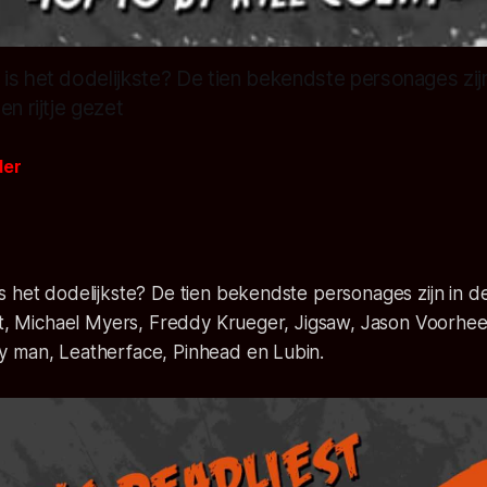
is het dodelijkste? De tien bekendste personages zij
en rijtje gezet
der
 het dodelijkste? De tien bekendste personages zijn in d
zet, Michael Myers, Freddy Krueger, Jigsaw, Jason Voorhe
 man, Leatherface, Pinhead en Lubin.