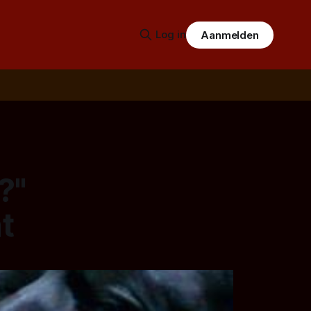
Log in
Aanmelden
?"
t