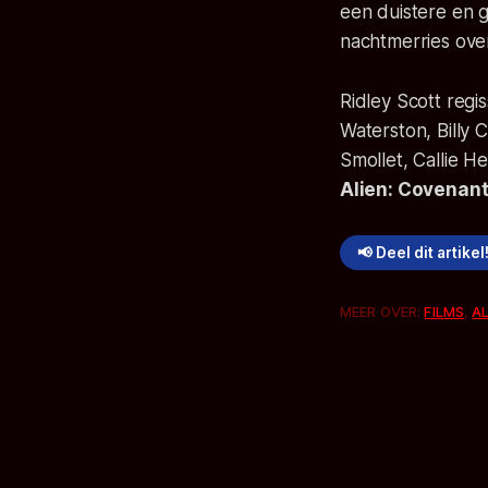
een duistere en g
nachtmerries ove
Ridley Scott regi
Waterston, Billy
Smollet, Callie 
Alien: Covenan
📢 Deel dit artikel
MEER OVER:
FILMS
,
AL