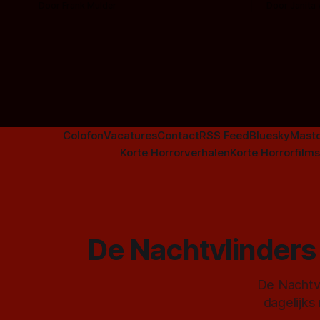
Door Frank Mulder
Door Janita
aanverwante films.
Colofon
Vacatures
Contact
RSS Feed
Bluesky
Mast
Korte Horrorverhalen
Korte Horrorfilms
De Nachtvlinders 
De Nachtvl
dagelijks