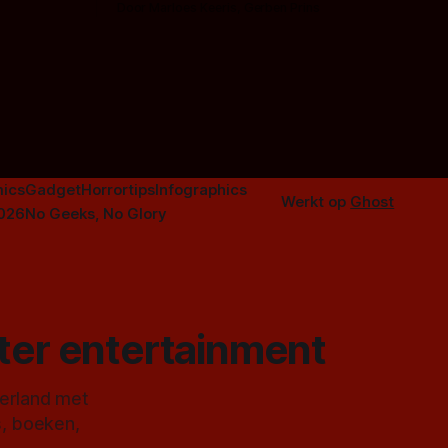
Door Marloes Keeris, Gerben Prins
 specifiek
Probeer ze eens op te warmen met een
f The
instapmodel horrorfilm.
orror is
n aantal
duistere of
ics
Gadget
Horrortips
Infographics
Werkt op
Ghost
2026
No Geeks, No Glory
ster entertainment
derland met
s, boeken,