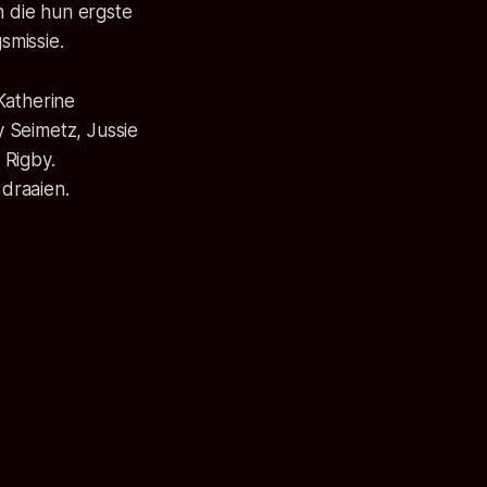
n die hun ergste
smissie.
Katherine
 Seimetz, Jussie
 Rigby.
draaien.