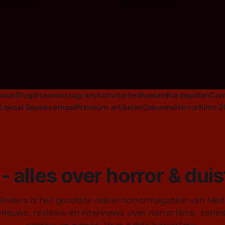
 van Leeuwen
Door Frank Mulder
aan horrorfilms, waarschijnlijk
aan De Lift, Amsterdamned o
Johnsons. Maar Nederlandse h
niet beperkt tot films. Hier ee
Nederlandse tv-series uit het 
horrorgenre. Als
odon
Shop
Steam
Instagram
Activiteiten
Boeken
Bordspellen
Com
Lokaal Spookverhaal
Premium artikelen
Columns
Horrorfilms 
- alles over horror & dui
inders is het grootste online horrormagazine van Ne
 nieuws, reviews en interviews over horrorfilms, serie