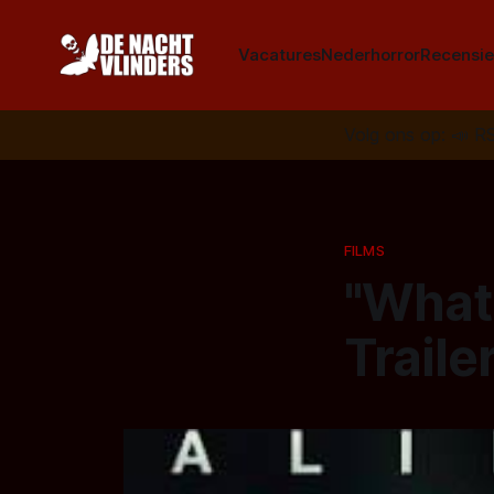
Vacatures
Nederhorror
Recensie
Volg ons op:
📣
R
FILMS
"What 
Traile