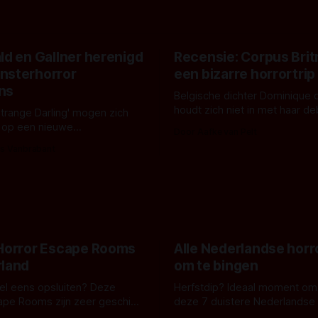
ld en Gallner herenigd
Recensie: Corpus Brit
nsterhorror
een bizarre horrortrip
ns
Belgische dichter Dominique 
houdt zich niet in met haar d
Strange Darling' mogen zich
De cover, een digitaal gerend
 op een nieuwe
Door Aafke van Pelt
bizar muterend lichaam tegen
ng tussen Willa Fitzgerald,
s Vanbrabant
pastelroze- en blauwe achter
r en regisseur J.T. Mollner.
belooft iets kleurrijks maar
zijn ze te zien in 'Skeletons',
onheilspellends, iets ongrijpb
 creature feature waarvoor
maakt De Groen met ieder wo
zijn gestart in Australië.
 Horror Escape Rooms
Alle Nederlandse horr
rland
om te bingen
 wel eens opsluiten? Deze
Herfstdip? Ideaal moment om
ape Rooms zijn zeer geschikt
deze 7 duistere Nederlandse 
en voor horrorliefhebbers.
bingen! Bij nederhorror denk je al snel