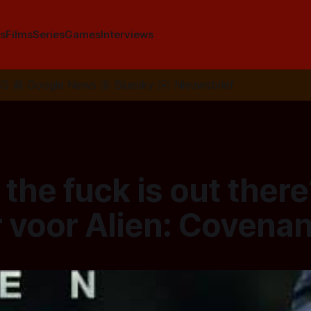
s
Films
Series
Games
Interviews
SS
📰
Google News
🦋
Bluesky
✉️
Nieuwsbrief
the fuck is out there
r voor Alien: Covenan