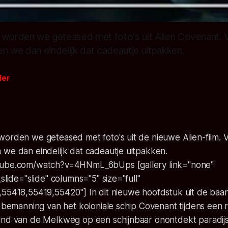
 worden we geteased met foto's uit Alien Covenant. 
n we dan eindelijk dat cadeautje uitpakken.
der
6
worden we geteased met foto's uit de nieuwe Alien-film. 
 we dan eindelijk dat cadeautje uitpakken.
tube.com/watch?v=4HNmL_6bUps [gallery link="none"
slide="slide" columns="5" size="full"
7,55418,55419,55420"]
In dit nieuwe hoofdstuk uit de ba
e bemanning van het koloniale schip Covenant tijdens een 
nd van de Melkweg op een schijnbaar onontdekt paradijs. 