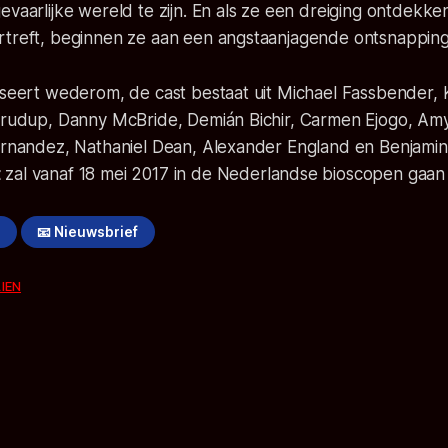
evaarlijke wereld te zijn. En als ze een dreiging ontdekke
rtreft, beginnen ze aan een angstaanjagende ontsnapping
sseert wederom, de cast bestaat uit Michael Fassbender, 
 Crudup, Danny McBride, Demián Bichir, Carmen Ejogo, Amy
Hernandez, Nathaniel Dean, Alexander England en Benjamin
t
zal vanaf 18 mei 2017 in de Nederlandse bioscopen gaan 
!
📧 Nieuwsbrief
IEN