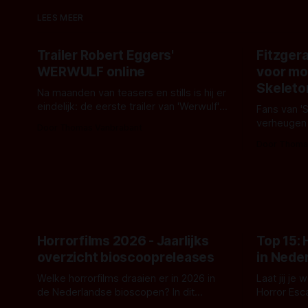
LEES MEER
Trailer Robert Eggers'
Fitzgera
WERWULF online
voor mo
Skeleto
Na maanden van teasers en stills is hij er
eindelijk: de eerste trailer van 'Werwulf'.
Fans van '
De nieuwe film van Robert Eggers toont
verheugen
Door Thomas Vanbrabant
- zoals we van hem kennen - een rauwe
samenwerki
Door Thoma
en kille stijl vol folklore en mythe. Het
Kyle Gallne
topic deze keer is (kon het het al
Binnenkort 
raden?)... de weerwolf. Kijk je mee?
een nieuwe
de opnames 
Horrorfilms 2026 - Jaarlijks
Top 15:
overzicht bioscoopreleases
in Nede
Welke horrorfilms draaien er in 2026 in
Laat jij je
de Nederlandse bioscopen? In dit
Horror Esc
overzicht vind je nu al bijna 50 horror- en
om te spel