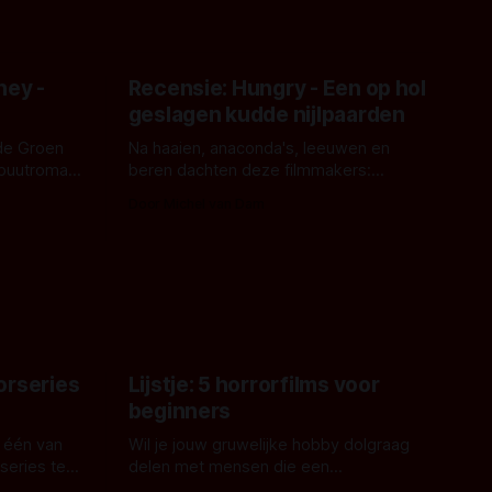
ney -
Recensie: Hungry - Een op hol
geslagen kudde nijlpaarden
de Groen
Na haaien, anaconda's, leeuwen en
ebuutroman.
beren dachten deze filmmakers:
erd en
waarom geen nijlpaarden? Regisseur
Door Michel van Dam
 een
James Nunn doet het gewoon en aan
grond,
ons om te oordelen of dat goed uitpakt
met Hungry of niet.
aars. En dat
ord waar.
orseries
Lijstje: 5 horrorfilms voor
beginners
 één van
Wil je jouw gruwelijke hobby dolgraag
series te
delen met mensen die een
aardappelschilmes al eng vinden?