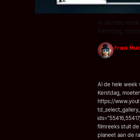
Al de hele week
Kerstdag, moete
Frank Mul
25 dec. 201
Al de hele week 
Kerstdag, moeten
https://www.you
td_select_gallery_
ids="55416,5541
filmreeks stuit d
planeet aan de ra