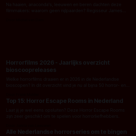
Na haaien, anaconda's, leeuwen en beren dachten deze
filmmakers: waarom geen nijlpaarden? Regisseur James
Nunn doet het gewoon en aan ons om te oordelen of dat
Door Michel van Dam
goed uitpakt met Hungry of niet.
Horrorfilms 2026 - Jaarlijks overzicht
bioscoopreleases
Welke horrorfilms draaien er in 2026 in de Nederlandse
bioscopen? In dit overzicht vind je nu al bijna 50 horror- en
aanverwante films.
Door Frank Mulder
Top 15: Horror Escape Rooms in Nederland
Laat jij je wel eens opsluiten? Deze Horror Escape Rooms
zijn zeer geschikt om te spelen voor horrorliefhebbers.
Door Janita van Leeuwen
Alle Nederlandse horrorseries om te bingen