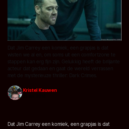
Dat Jim Carrey een komiek, een grapjas is dat
wisten we al en, om soms uit een comfortzone te
stappen kan erg fijn zijn. Gelukkig heeft de briljante
acteur dat gedaan en gaat de wereld verrassen
met de mysterieuze thriller: Dark Crimes.
Kristel Kauwen
25 apr. 2018
Dat Jim Carrey een komiek, een grapjas is dat