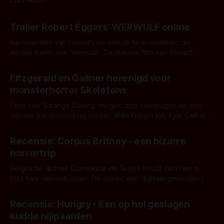
Trailer Robert Eggers' WERWULF online
Na maanden van teasers en stills is hij er eindelijk: de
eerste trailer van 'Werwulf'. De nieuwe film van Robert
Eggers toont - zoals we van hem kennen - een rauwe en
Door Thomas Vanbrabant
kille stijl vol folklore en mythe. Het topic deze keer is (kon
Fitzgerald en Gallner herenigd voor
het het al raden?)... de weerwolf. Kijk je mee?
monsterhorror Skeletons
Fans van 'Strange Darling' mogen zich verheugen op een
nieuwe samenwerking tussen Willa Fitzgerald, Kyle Gallner
en regisseur J.T. Mollner. Binnenkort zijn ze te zien in
Door Thomas Vanbrabant
'Skeletons', een nieuwe creature feature waarvoor de
Recensie: Corpus Britney - een bizarre
opnames zijn gestart in Australië.
horrortrip
Belgische dichter Dominique de Groen houdt zich niet in
met haar debuutroman. De cover, een digitaal gerenderd en
bizar muterend lichaam tegen een pastelroze- en blauwe
Door Aafke van Pelt
achtergrond, belooft iets kleurrijks maar onheilspellends,
Recensie: Hungry - Een op hol geslagen
iets ongrijpbaars. En dat maakt De Groen met ieder woord
kudde nijlpaarden
waar.