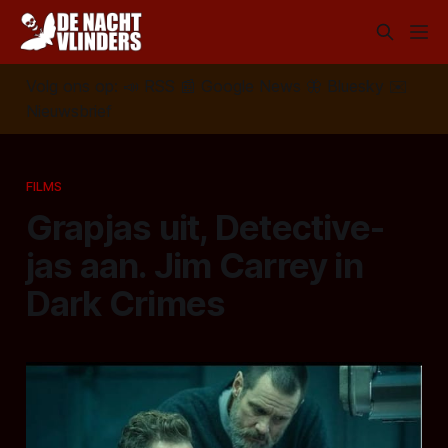
Volg ons op:
📣
RSS
📰
Google News
🦋
Bluesky
✉️
Nieuwsbrief
FILMS
Grapjas uit, Detective-
jas aan. Jim Carrey in
Dark Crimes