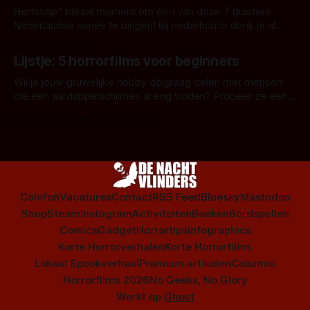
Herfstdip? Ideaal moment om één van deze 7 duistere
Nederlandse series te bingen! Bij nederhorror denk je al
snel aan horrorfilms, waarschijnlijk specifiek aan De Lift,
Door Frank Mulder
Amsterdamned of The Johnsons. Maar Nederlandse horror
Lijstje: 5 horrorfilms voor beginners
is niet beperkt tot films. Hier een aantal Nederlandse tv-
series uit het duistere of horrorgenre. Als
Wil je jouw gruwelijke hobby dolgraag delen met mensen
die een aardappelschilmes al eng vinden? Probeer ze eens
op te warmen met een instapmodel horrorfilm.
Door Marloes Keeris, Gerben Prins
Colofon
Vacatures
Contact
RSS Feed
Bluesky
Mastodon
Shop
Steam
Instagram
Activiteiten
Boeken
Bordspellen
Comics
Gadget
Horrortips
Infographics
Korte Horrorverhalen
Korte Horrorfilms
Lokaal Spookverhaal
Premium artikelen
Columns
Horrorfilms 2026
No Geeks, No Glory
Werkt op
Ghost