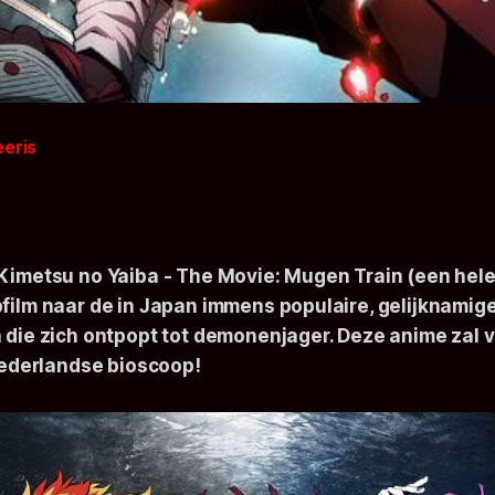
eeris
Kimetsu no Yaiba - The Movie: Mugen Train
(een hele
film naar de in Japan immens populaire, gelijknami
 die zich ontpopt tot demonenjager. Deze anime zal va
 Nederlandse bioscoop!