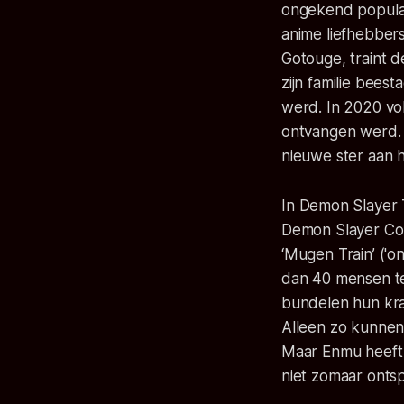
ongekend populai
anime liefhebber
Gotouge, traint 
zijn familie bees
werd. In 2020 vo
ontvangen werd
nieuwe ster aan 
In
Demon Slayer 
Demon Slayer Cor
‘Mugen Train’ ('o
dan 40 mensen te
bundelen hun kra
Alleen zo kunnen
Maar Enmu heeft 
niet zomaar ontsp