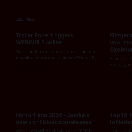
LEES MEER
Trailer Robert Eggers'
Fitzgera
WERWULF online
voor mo
Skeleto
Na maanden van teasers en stills is hij er
eindelijk: de eerste trailer van 'Werwulf'.
Fans van '
De nieuwe film van Robert Eggers toont
verheugen
Door Thomas Vanbrabant
- zoals we van hem kennen - een rauwe
samenwerki
Door Thoma
en kille stijl vol folklore en mythe. Het
Kyle Gallne
topic deze keer is (kon het het al
Binnenkort 
raden?)... de weerwolf. Kijk je mee?
een nieuwe
de opnames 
Horrorfilms 2026 - Jaarlijks
Top 15:
overzicht bioscoopreleases
in Nede
Welke horrorfilms draaien er in 2026 in
Laat jij je