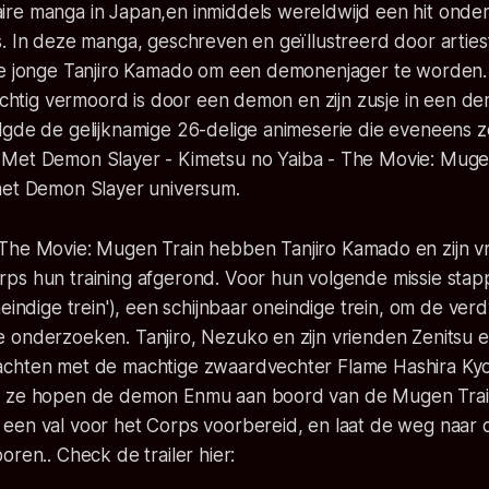
re manga in Japan,en inmiddels wereldwijd een hit onde
s. In deze manga, geschreven en geïllustreerd door artie
de jonge Tanjiro Kamado om een demonenjager te worden. 
tachtig vermoord is door een demon en zijn zusje in een 
lgde de gelijknamige 26-delige animeserie die eveneens 
. Met
Demon Slayer - Kimetsu no Yaiba - The Movie: Muge
het Demon Slayer universum.
The Movie: Mugen Train
hebben Tanjiro Kamado en zijn v
ps hun training afgerond. Voor hun volgende missie sta
neindige trein'), een schijnbaar oneindige trein, om de ver
 onderzoeken. Tanjiro, Nezuko en zijn vrienden Zenitsu 
chten met de machtige zwaardvechter Flame Hashira Ky
 ze hopen de demon Enmu aan boord van de Mugen Train
een val voor het Corps voorbereid, en laat de weg naar
oren.. Check de trailer hier: