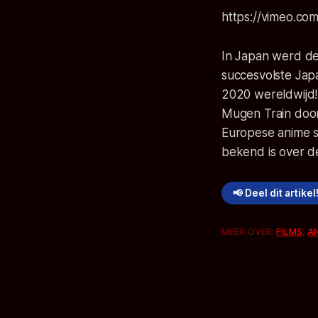
https://vimeo.co
In Japan werd de
succesvolste Jap
2020 wereldwijd
Mugen Train
door
Europese anime s
bekend is over d
📢 Deel dit artikel
MEER OVER:
FILMS
,
A