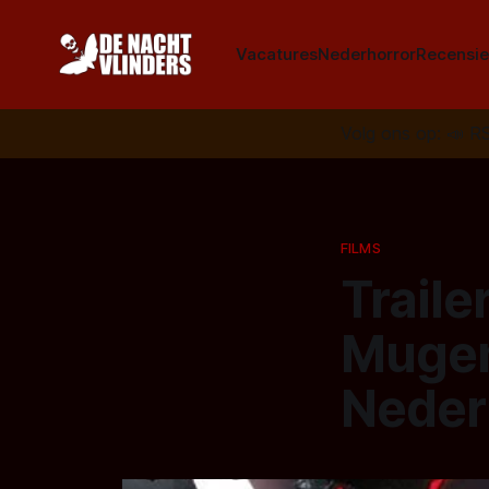
Vacatures
Nederhorror
Recensie
Volg ons op:
📣
R
FILMS
Traile
Mugen 
Neder