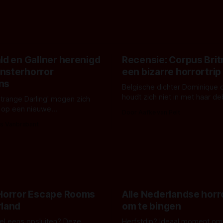
ld en Gallner herenigd
Recensie: Corpus Brit
nsterhorror
een bizarre horrortrip
ns
Belgische dichter Dominique 
houdt zich niet in met haar d
Strange Darling' mogen zich
De cover, een digitaal gerend
 op een nieuwe
Door Aafke van Pelt
bizar muterend lichaam tegen
ng tussen Willa Fitzgerald,
s Vanbrabant
pastelroze- en blauwe achter
r en regisseur J.T. Mollner.
belooft iets kleurrijks maar
zijn ze te zien in 'Skeletons',
onheilspellends, iets ongrijpb
 creature feature waarvoor
maakt De Groen met ieder wo
zijn gestart in Australië.
 Horror Escape Rooms
Alle Nederlandse horr
rland
om te bingen
 wel eens opsluiten? Deze
Herfstdip? Ideaal moment om