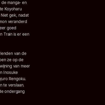
r de manga- en
ste Koyoharu
Niet gek, nadat
demon veranderd
zeer goed
n Train
is er een
rienden van de
ppen ze op de
dwijning van meer
en Inosuke
ojuro Rengoku.
 te verslaan.
 de ondergang