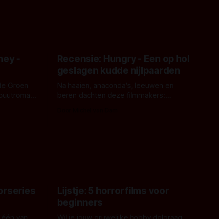
ney -
Recensie: Hungry - Een op hol
geslagen kudde nijlpaarden
de Groen
Na haaien, anaconda's, leeuwen en
ebuutroman.
beren dachten deze filmmakers:
erd en
waarom geen nijlpaarden? Regisseur
Door Michel van Dam
 een
James Nunn doet het gewoon en aan
grond,
ons om te oordelen of dat goed uitpakt
met Hungry of niet.
aars. En dat
ord waar.
orseries
Lijstje: 5 horrorfilms voor
beginners
 één van
Wil je jouw gruwelijke hobby dolgraag