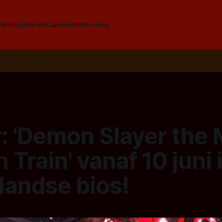
s
Films
Series
Games
Interviews
SS
📰
Google News
🦋
Bluesky
✉️
Nieuwsbrief
r: 'Demon Slayer the 
Train' vanaf 10 juni 
landse bios!