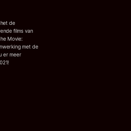
 het de
ende films van
The Movie:
enwerking met de
u er meer
021!