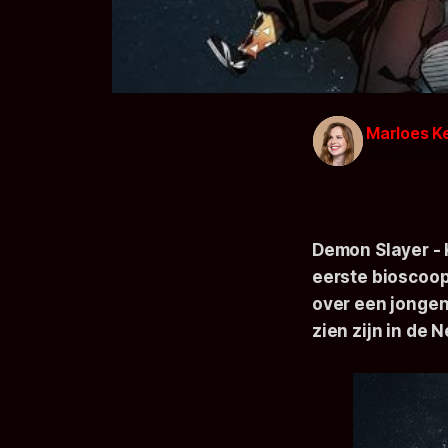
Marloes K
25 feb. 2021
Demon Slayer - 
eerste bioscoop
over een jongen
zien zijn in de