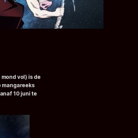
 mond vol) is de
ge mangareeks
naf 10 juni te