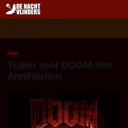
Volg ons op:
📣
RSS
📰
Google News
🦋
Bluesky
✉️
Nieuwsbrief
FILMS
Trailer voor DOOM-film
Annihilation