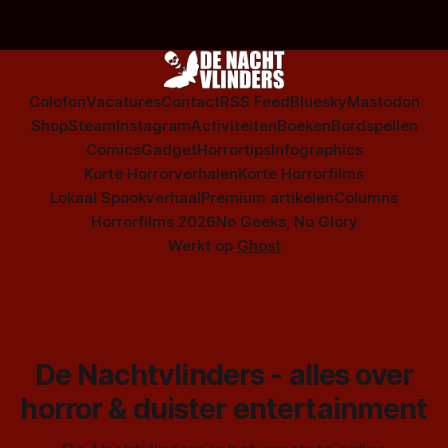
Colofon
Vacatures
Contact
RSS Feed
Bluesky
Mastodon
Shop
Steam
Instagram
Activiteiten
Boeken
Bordspellen
Comics
Gadget
Horrortips
Infographics
Korte Horrorverhalen
Korte Horrorfilms
Lokaal Spookverhaal
Premium artikelen
Columns
Horrorfilms 2026
No Geeks, No Glory
Werkt op
Ghost
De Nachtvlinders - alles over
horror & duister entertainment