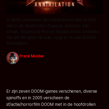
In 2005 verscheen de sf/actie/horrorfilm DOOM
met in de hoofdrollen Dwayne Johnson, Karl
Urban, Rosamund Pike en Razaaq Adoti. Ondanks
dat die film geen hit was, volgt er nu wel DOOM:
Annihilation.
Frank Mulder
23 jul. 2019
Er zijn zeven DOOM-games verschenen, diverse
spinoffs en in 2005 verscheen de
sf/actie/horrorfilm DOOM met in de hoofdrollen