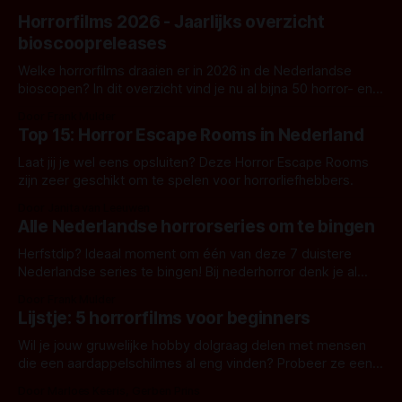
Horrorfilms 2026 - Jaarlijks overzicht
bioscoopreleases
Welke horrorfilms draaien er in 2026 in de Nederlandse
bioscopen? In dit overzicht vind je nu al bijna 50 horror- en
aanverwante films.
Door Frank Mulder
Top 15: Horror Escape Rooms in Nederland
Laat jij je wel eens opsluiten? Deze Horror Escape Rooms
zijn zeer geschikt om te spelen voor horrorliefhebbers.
Door Janita van Leeuwen
Alle Nederlandse horrorseries om te bingen
Herfstdip? Ideaal moment om één van deze 7 duistere
Nederlandse series te bingen! Bij nederhorror denk je al
snel aan horrorfilms, waarschijnlijk specifiek aan De Lift,
Door Frank Mulder
Amsterdamned of The Johnsons. Maar Nederlandse horror
Lijstje: 5 horrorfilms voor beginners
is niet beperkt tot films. Hier een aantal Nederlandse tv-
series uit het duistere of horrorgenre. Als
Wil je jouw gruwelijke hobby dolgraag delen met mensen
die een aardappelschilmes al eng vinden? Probeer ze eens
op te warmen met een instapmodel horrorfilm.
Door Marloes Keeris, Gerben Prins