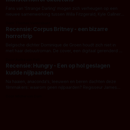
Fans van 'Strange Darling' mogen zich verheugen op een
nieuwe samenwerking tussen Willa Fitzgerald, Kyle Gallner
en regisseur J.T. Mollner. Binnenkort zijn ze te zien in
Door Thomas Vanbrabant
'Skeletons', een nieuwe creature feature waarvoor de
Recensie: Corpus Britney - een bizarre
opnames zijn gestart in Australië.
horrortrip
Belgische dichter Dominique de Groen houdt zich niet in
met haar debuutroman. De cover, een digitaal gerenderd en
bizar muterend lichaam tegen een pastelroze- en blauwe
Door Aafke van Pelt
achtergrond, belooft iets kleurrijks maar onheilspellends,
Recensie: Hungry - Een op hol geslagen
iets ongrijpbaars. En dat maakt De Groen met ieder woord
kudde nijlpaarden
waar.
Na haaien, anaconda's, leeuwen en beren dachten deze
filmmakers: waarom geen nijlpaarden? Regisseur James
Nunn doet het gewoon en aan ons om te oordelen of dat
Door Michel van Dam
goed uitpakt met Hungry of niet.