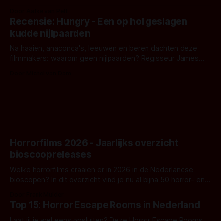
bizar muterend lichaam tegen een pastelroze- en blauwe
Door Aafke van Pelt
achtergrond, belooft iets kleurrijks maar onheilspellends,
Recensie: Hungry - Een op hol geslagen
iets ongrijpbaars. En dat maakt De Groen met ieder woord
kudde nijlpaarden
waar.
Na haaien, anaconda's, leeuwen en beren dachten deze
filmmakers: waarom geen nijlpaarden? Regisseur James
Nunn doet het gewoon en aan ons om te oordelen of dat
Door Michel van Dam
goed uitpakt met Hungry of niet.
Horrorfilms 2026 - Jaarlijks overzicht
bioscoopreleases
Welke horrorfilms draaien er in 2026 in de Nederlandse
bioscopen? In dit overzicht vind je nu al bijna 50 horror- en
aanverwante films.
Door Frank Mulder
Top 15: Horror Escape Rooms in Nederland
Laat jij je wel eens opsluiten? Deze Horror Escape Rooms