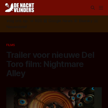
Volg ons op:
📣
RSS
📰
Google News
🦋
Bluesky
✉️
Nieuwsbrief
FILMS
Trailer voor nieuwe Del
Toro film: Nightmare
Alley