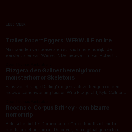
LEES MEER
Trailer Robert Eggers' WERWULF online
Na maanden van teasers en stills is hij er eindelijk: de
eerste trailer van 'Werwulf'. De nieuwe film van Robert
Eggers toont - zoals we van hem kennen - een rauwe en
Door Thomas Vanbrabant
kille stijl vol folklore en mythe. Het topic deze keer is (kon
Fitzgerald en Gallner herenigd voor
het het al raden?)... de weerwolf. Kijk je mee?
monsterhorror Skeletons
Fans van 'Strange Darling' mogen zich verheugen op een
nieuwe samenwerking tussen Willa Fitzgerald, Kyle Gallner
en regisseur J.T. Mollner. Binnenkort zijn ze te zien in
Door Thomas Vanbrabant
'Skeletons', een nieuwe creature feature waarvoor de
Recensie: Corpus Britney - een bizarre
opnames zijn gestart in Australië.
horrortrip
Belgische dichter Dominique de Groen houdt zich niet in
met haar debuutroman. De cover, een digitaal gerenderd en