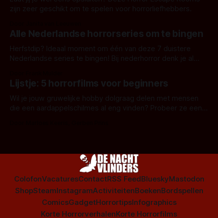
zijn zeer geschikt om te spelen voor horrorliefhebbers.
Door Janita van Leeuwen
Alle Nederlandse horrorseries om te bingen
Herfstdip? Ideaal moment om één van deze 7 duistere
Nederlandse series te bingen! Bij nederhorror denk je al
snel aan horrorfilms, waarschijnlijk specifiek aan De Lift,
Door Frank Mulder
Amsterdamned of The Johnsons. Maar Nederlandse horror
Lijstje: 5 horrorfilms voor beginners
is niet beperkt tot films. Hier een aantal Nederlandse tv-
series uit het duistere of horrorgenre. Als
Wil je jouw gruwelijke hobby dolgraag delen met mensen
die een aardappelschilmes al eng vinden? Probeer ze eens
op te warmen met een instapmodel horrorfilm.
Door Marloes Keeris, Gerben Prins
Colofon
Vacatures
Contact
RSS Feed
Bluesky
Mastodon
Shop
Steam
Instagram
Activiteiten
Boeken
Bordspellen
Comics
Gadget
Horrortips
Infographics
Korte Horrorverhalen
Korte Horrorfilms