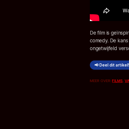
De film is geïnsp
comedy. De kans d
ongetwijfeld vers
📢 Deel dit artikel
MEER OVER:
FILMS
,
V