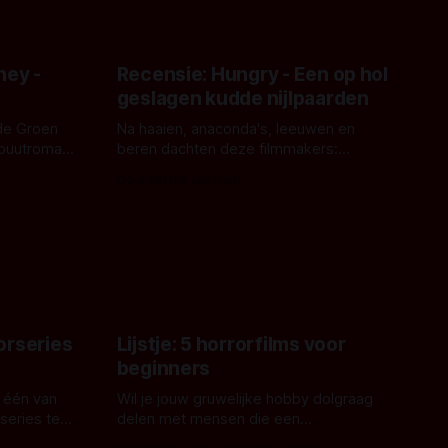
ney -
Recensie: Hungry - Een op hol
geslagen kudde nijlpaarden
de Groen
Na haaien, anaconda's, leeuwen en
ebuutroman.
beren dachten deze filmmakers:
erd en
waarom geen nijlpaarden? Regisseur
Door Michel van Dam
 een
James Nunn doet het gewoon en aan
grond,
ons om te oordelen of dat goed uitpakt
met Hungry of niet.
aars. En dat
ord waar.
orseries
Lijstje: 5 horrorfilms voor
beginners
 één van
Wil je jouw gruwelijke hobby dolgraag
series te
delen met mensen die een
aardappelschilmes al eng vinden?