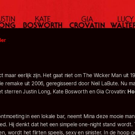
der
2
ct maar eerlijk zijn. Het gaat niet om
The Wicker Man
uit 1
le remake uit 2006, geregisseerd door Neil LaBute. Nu ma
t sterren Justin Long, Kate Bosworth en Gia Crovatin:
Ho
 ontmoeting in een lokale bar, neemt Mina deze mooie ma
d. Hij denkt dat het een simpele one-night stand wordt. T
n, wordt het flirten speels, sexy en sinister. In de hoop 