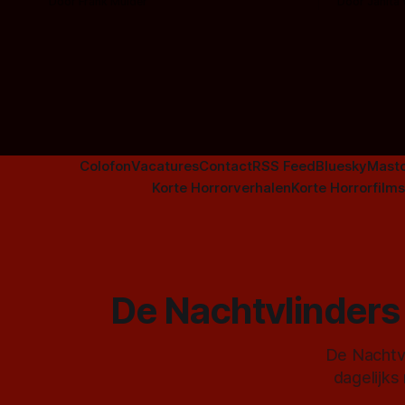
Door Frank Mulder
Door Janita
aanverwante films.
Colofon
Vacatures
Contact
RSS Feed
Bluesky
Mast
Korte Horrorverhalen
Korte Horrorfilms
De Nachtvlinders 
De Nachtvl
dagelijks