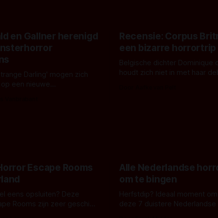
ld en Gallner herenigd
Recensie: Corpus Brit
nsterhorror
een bizarre horrortrip
ns
Belgische dichter Dominique 
houdt zich niet in met haar d
Strange Darling' mogen zich
De cover, een digitaal gerend
 op een nieuwe
Door Aafke van Pelt
bizar muterend lichaam tegen
ng tussen Willa Fitzgerald,
s Vanbrabant
pastelroze- en blauwe achter
r en regisseur J.T. Mollner.
belooft iets kleurrijks maar
zijn ze te zien in 'Skeletons',
onheilspellends, iets ongrijpb
 creature feature waarvoor
maakt De Groen met ieder wo
zijn gestart in Australië.
 Horror Escape Rooms
Alle Nederlandse horr
rland
om te bingen
 wel eens opsluiten? Deze
Herfstdip? Ideaal moment om
ape Rooms zijn zeer geschikt
deze 7 duistere Nederlandse 
en voor horrorliefhebbers.
bingen! Bij nederhorror denk je al snel