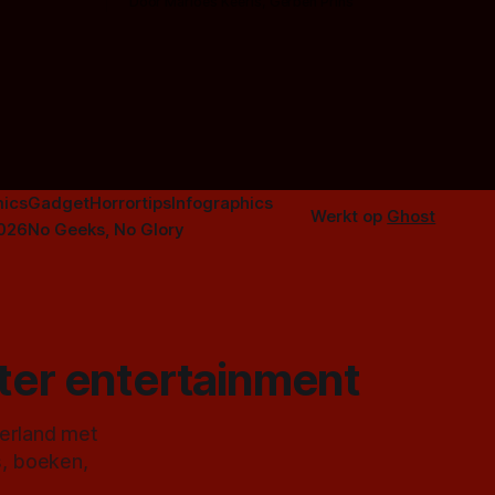
Door Marloes Keeris, Gerben Prins
 specifiek
Probeer ze eens op te warmen met een
f The
instapmodel horrorfilm.
orror is
n aantal
duistere of
ics
Gadget
Horrortips
Infographics
Werkt op
Ghost
2026
No Geeks, No Glory
ster entertainment
derland met
s, boeken,