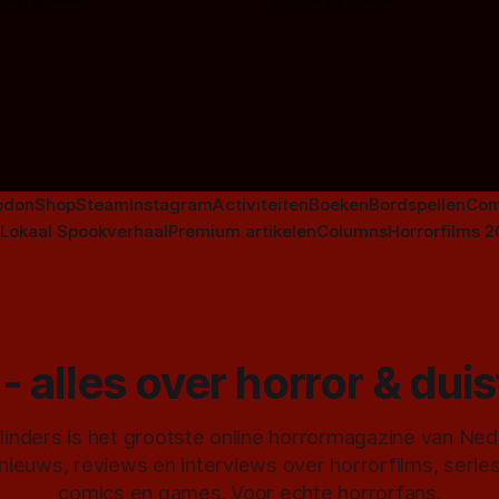
 van Leeuwen
Door Frank Mulder
aan horrorfilms, waarschijnlijk
aan De Lift, Amsterdamned o
Johnsons. Maar Nederlandse h
niet beperkt tot films. Hier ee
Nederlandse tv-series uit het 
horrorgenre. Als
odon
Shop
Steam
Instagram
Activiteiten
Boeken
Bordspellen
Com
Lokaal Spookverhaal
Premium artikelen
Columns
Horrorfilms 
- alles over horror & dui
inders is het grootste online horrormagazine van Ne
 nieuws, reviews en interviews over horrorfilms, serie
comics en games. Voor echte horrorfans.