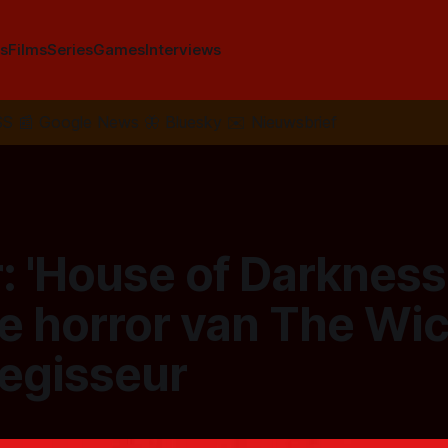
s
Films
Series
Games
Interviews
SS
📰
Google News
🦋
Bluesky
✉️
Nieuwsbrief
r: 'House of Darkness'
e horror van The Wi
egisseur