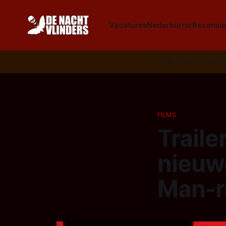
Vacatures
Nederhorror
Recensie
Volg ons op:
📣
R
FILMS
Traile
nieuw
Man-r