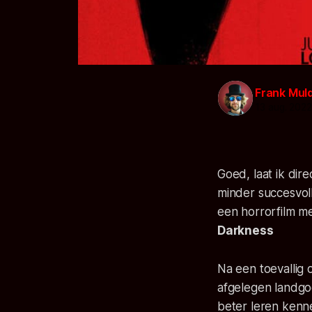
Frank Mul
13 aug. 202
Goed, laat ik dire
minder succesvol
een horrorfilm me
Darkness
Na een toevallig
afgelegen landgoe
beter leren kenne