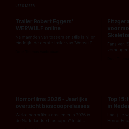
LEES MEER
Trailer Robert Eggers'
Fitzgera
WERWULF online
voor mo
Skeleto
Na maanden van teasers en stills is hij er
eindelijk: de eerste trailer van 'Werwulf'.
Fans van '
De nieuwe film van Robert Eggers toont
verheugen
Door Thomas Vanbrabant
- zoals we van hem kennen - een rauwe
samenwerki
Door Thoma
en kille stijl vol folklore en mythe. Het
Kyle Gallne
topic deze keer is (kon het het al
Binnenkort 
raden?)... de weerwolf. Kijk je mee?
een nieuwe
de opnames 
Horrorfilms 2026 - Jaarlijks
Top 15:
overzicht bioscoopreleases
in Nede
Welke horrorfilms draaien er in 2026 in
Laat jij je
de Nederlandse bioscopen? In dit
Horror Esc
overzicht vind je nu al bijna 50 horror- en
om te spel