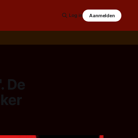
Log in
Aanmelden
. De
cker