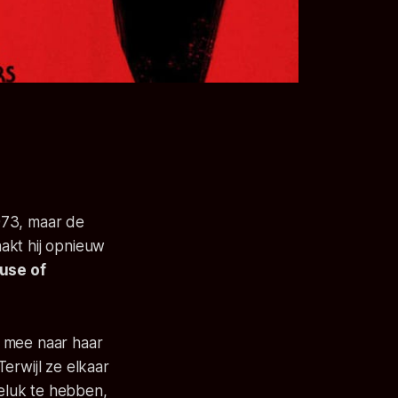
973, maar de
akt hij opnieuw
use of
n mee naar haar
erwijl ze elkaar
geluk te hebben,