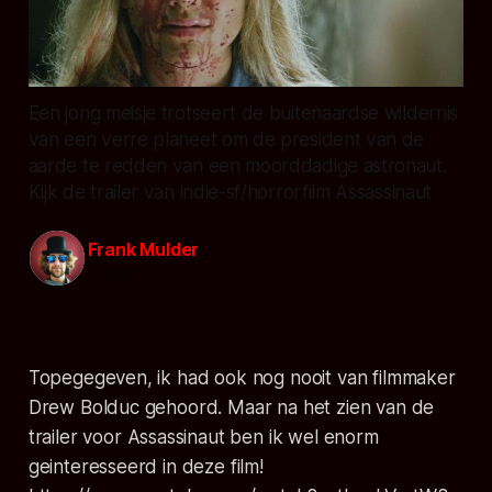
Een jong meisje trotseert de buitenaardse wildernis
van een verre planeet om de president van de
aarde te redden van een moorddadige astronaut.
Kijk de trailer van indie-sf/horrorfilm Assassinaut
Frank Mulder
30 apr. 2019
Topegegeven, ik had ook nog nooit van filmmaker
Drew Bolduc gehoord. Maar na het zien van de
trailer voor
Assassinaut
ben ik wel enorm
geinteresseerd in deze film!