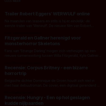
LEES MEER
Trailer Robert Eggers' WERWULF online
Na maanden van teasers en stills is hij er eindelijk: de
eerste trailer van 'Werwulf'. De nieuwe film van Robert
Eggers toont - zoals we van hem kennen - een rauwe en
Door Thomas Vanbrabant
kille stijl vol folklore en mythe. Het topic deze keer is (kon
Fitzgerald en Gallner herenigd voor
het het al raden?)... de weerwolf. Kijk je mee?
monsterhorror Skeletons
Fans van 'Strange Darling' mogen zich verheugen op een
nieuwe samenwerking tussen Willa Fitzgerald, Kyle Gallner
en regisseur J.T. Mollner. Binnenkort zijn ze te zien in
Door Thomas Vanbrabant
'Skeletons', een nieuwe creature feature waarvoor de
Recensie: Corpus Britney - een bizarre
opnames zijn gestart in Australië.
horrortrip
Belgische dichter Dominique de Groen houdt zich niet in
met haar debuutroman. De cover, een digitaal gerenderd en
bizar muterend lichaam tegen een pastelroze- en blauwe
Door Aafke van Pelt
achtergrond, belooft iets kleurrijks maar onheilspellends,
Recensie: Hungry - Een op hol geslagen
iets ongrijpbaars. En dat maakt De Groen met ieder woord
kudde nijlpaarden
waar.