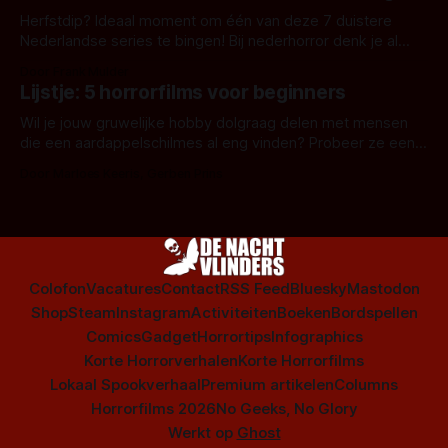
Herfstdip? Ideaal moment om één van deze 7 duistere
Nederlandse series te bingen! Bij nederhorror denk je al
snel aan horrorfilms, waarschijnlijk specifiek aan De Lift,
Door Frank Mulder
Amsterdamned of The Johnsons. Maar Nederlandse horror
Lijstje: 5 horrorfilms voor beginners
is niet beperkt tot films. Hier een aantal Nederlandse tv-
series uit het duistere of horrorgenre. Als
Wil je jouw gruwelijke hobby dolgraag delen met mensen
die een aardappelschilmes al eng vinden? Probeer ze eens
op te warmen met een instapmodel horrorfilm.
Door Marloes Keeris, Gerben Prins
Colofon
Vacatures
Contact
RSS Feed
Bluesky
Mastodon
Shop
Steam
Instagram
Activiteiten
Boeken
Bordspellen
Comics
Gadget
Horrortips
Infographics
Korte Horrorverhalen
Korte Horrorfilms
Lokaal Spookverhaal
Premium artikelen
Columns
Horrorfilms 2026
No Geeks, No Glory
Werkt op
Ghost