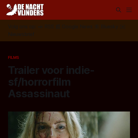
Volg ons op:
📣
RSS
📰
Google News
🦋
Bluesky
✉️
Nieuwsbrief
FILMS
Trailer voor indie-
sf/horrorfilm
Assassinaut