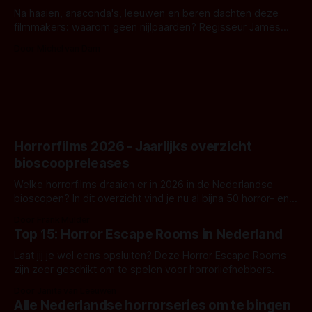
Na haaien, anaconda's, leeuwen en beren dachten deze
filmmakers: waarom geen nijlpaarden? Regisseur James
Nunn doet het gewoon en aan ons om te oordelen of dat
Door Michel van Dam
goed uitpakt met Hungry of niet.
Horrorfilms 2026 - Jaarlijks overzicht
bioscoopreleases
Welke horrorfilms draaien er in 2026 in de Nederlandse
bioscopen? In dit overzicht vind je nu al bijna 50 horror- en
aanverwante films.
Door Frank Mulder
Top 15: Horror Escape Rooms in Nederland
Laat jij je wel eens opsluiten? Deze Horror Escape Rooms
zijn zeer geschikt om te spelen voor horrorliefhebbers.
Door Janita van Leeuwen
Alle Nederlandse horrorseries om te bingen