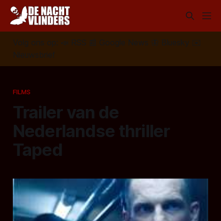
Volg ons op:
📣
RSS
📰
Google News
🦋
Bluesky
✉️
Nieuwsbrief
FILMS
Trailer van de
Nederlandse thriller
Taped