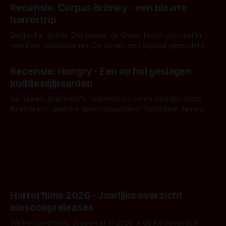
'Skeletons', een nieuwe creature feature waarvoor de
Recensie: Corpus Britney - een bizarre
opnames zijn gestart in Australië.
horrortrip
Belgische dichter Dominique de Groen houdt zich niet in
met haar debuutroman. De cover, een digitaal gerenderd en
bizar muterend lichaam tegen een pastelroze- en blauwe
Door Aafke van Pelt
achtergrond, belooft iets kleurrijks maar onheilspellends,
Recensie: Hungry - Een op hol geslagen
iets ongrijpbaars. En dat maakt De Groen met ieder woord
kudde nijlpaarden
waar.
Na haaien, anaconda's, leeuwen en beren dachten deze
filmmakers: waarom geen nijlpaarden? Regisseur James
Nunn doet het gewoon en aan ons om te oordelen of dat
Door Michel van Dam
goed uitpakt met Hungry of niet.
Horrorfilms 2026 - Jaarlijks overzicht
bioscoopreleases
Welke horrorfilms draaien er in 2026 in de Nederlandse