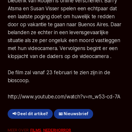
Diederik van Rooijen
is online verschenen.
Barry
Atsma
en
Susan Visser
spelen een echtpaar dat
een laatste poging doet om huwelijk te redden
door op vakantie te gaan naar Buenos Aires. Daar
belanden ze echter in een levensgevaarlijke
situatie als ze per ongeluk een moord vastleggen
met hun videocamera. Vervolgens begint er een
klopjacht van de daders op de videocamera .
De film zal vanaf 23 februari te zien zijn in de
bioscoop.
http://www.youtube.com/watch?v=m_w53-cd-7A
📢 Deel dit artikel!
📧 Nieuwsbrief
MEER OVER:
FILMS
,
NEDERHORROR