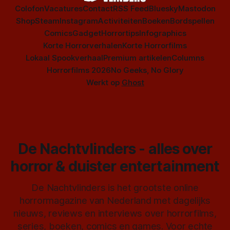
Colofon
Vacatures
Contact
RSS Feed
Bluesky
Mastodon
Shop
Steam
Instagram
Activiteiten
Boeken
Bordspellen
Comics
Gadget
Horrortips
Infographics
Korte Horrorverhalen
Korte Horrorfilms
Lokaal Spookverhaal
Premium artikelen
Columns
Horrorfilms 2026
No Geeks, No Glory
Werkt op
Ghost
De Nachtvlinders - alles over
horror & duister entertainment
De Nachtvlinders is het grootste online
horrormagazine van Nederland met dagelijks
nieuws, reviews en interviews over horrorfilms,
series, boeken, comics en games. Voor echte