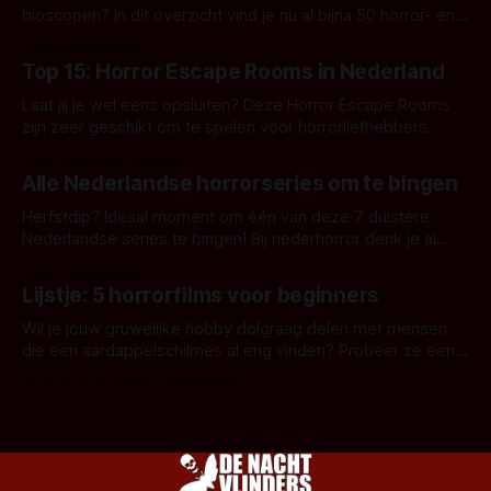
bioscopen? In dit overzicht vind je nu al bijna 50 horror- en
aanverwante films.
Door Frank Mulder
Top 15: Horror Escape Rooms in Nederland
Laat jij je wel eens opsluiten? Deze Horror Escape Rooms
zijn zeer geschikt om te spelen voor horrorliefhebbers.
Door Janita van Leeuwen
Alle Nederlandse horrorseries om te bingen
Herfstdip? Ideaal moment om één van deze 7 duistere
Nederlandse series te bingen! Bij nederhorror denk je al
snel aan horrorfilms, waarschijnlijk specifiek aan De Lift,
Door Frank Mulder
Amsterdamned of The Johnsons. Maar Nederlandse horror
Lijstje: 5 horrorfilms voor beginners
is niet beperkt tot films. Hier een aantal Nederlandse tv-
series uit het duistere of horrorgenre. Als
Wil je jouw gruwelijke hobby dolgraag delen met mensen
die een aardappelschilmes al eng vinden? Probeer ze eens
op te warmen met een instapmodel horrorfilm.
Door Marloes Keeris, Gerben Prins