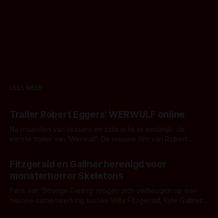
LEES MEER
Trailer Robert Eggers' WERWULF online
Na maanden van teasers en stills is hij er eindelijk: de
eerste trailer van 'Werwulf'. De nieuwe film van Robert
Eggers toont - zoals we van hem kennen - een rauwe en
Door Thomas Vanbrabant
kille stijl vol folklore en mythe. Het topic deze keer is (kon
Fitzgerald en Gallner herenigd voor
het het al raden?)... de weerwolf. Kijk je mee?
monsterhorror Skeletons
Fans van 'Strange Darling' mogen zich verheugen op een
nieuwe samenwerking tussen Willa Fitzgerald, Kyle Gallner
en regisseur J.T. Mollner. Binnenkort zijn ze te zien in
Door Thomas Vanbrabant