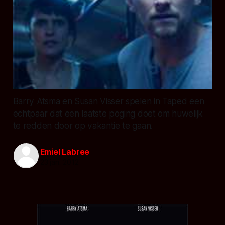
Barry Atsma en Susan Visser spelen in Taped een
echtpaar dat een laatste poging doet om huwelijk
te redden door op vakantie te gaan.
Emiel Labree
23 jan. 2012