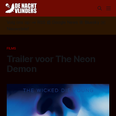
Volg ons op:
📣
RSS
📰
Google News
🦋
Bluesky
✉️
Nieuwsbrief
FILMS
Trailer voor The Neon
Demon