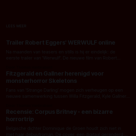
LEES MEER
Trailer Robert Eggers' WERWULF online
Na maanden van teasers en stills is hij er eindelijk: de
eerste trailer van 'Werwulf'. De nieuwe film van Robert
Eggers toont - zoals we van hem kennen - een rauwe en
Door Thomas Vanbrabant
kille stijl vol folklore en mythe. Het topic deze keer is (kon
Fitzgerald en Gallner herenigd voor
het het al raden?)... de weerwolf. Kijk je mee?
monsterhorror Skeletons
Fans van 'Strange Darling' mogen zich verheugen op een
nieuwe samenwerking tussen Willa Fitzgerald, Kyle Gallner
en regisseur J.T. Mollner. Binnenkort zijn ze te zien in
Door Thomas Vanbrabant
'Skeletons', een nieuwe creature feature waarvoor de
Recensie: Corpus Britney - een bizarre
opnames zijn gestart in Australië.
horrortrip
Belgische dichter Dominique de Groen houdt zich niet in
met haar debuutroman. De cover, een digitaal gerenderd en