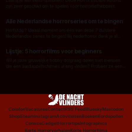
Laat jij je wel eens opsluiten? Deze Horror Escape Rooms
zijn zeer geschikt om te spelen voor horrorliefhebbers.
Door Janita van Leeuwen
Alle Nederlandse horrorseries om te bingen
Herfstdip? Ideaal moment om één van deze 7 duistere
Nederlandse series te bingen! Bij nederhorror denk je al
snel aan horrorfilms, waarschijnlijk specifiek aan De Lift,
Door Frank Mulder
Amsterdamned of The Johnsons. Maar Nederlandse horror
Lijstje: 5 horrorfilms voor beginners
is niet beperkt tot films. Hier een aantal Nederlandse tv-
series uit het duistere of horrorgenre. Als
Wil je jouw gruwelijke hobby dolgraag delen met mensen
die een aardappelschilmes al eng vinden? Probeer ze eens
op te warmen met een instapmodel horrorfilm.
Door Marloes Keeris, Gerben Prins
Colofon
Vacatures
Contact
RSS Feed
Bluesky
Mastodon
Shop
Steam
Instagram
Activiteiten
Boeken
Bordspellen
Comics
Gadget
Horrortips
Infographics
Korte Horrorverhalen
Korte Horrorfilms