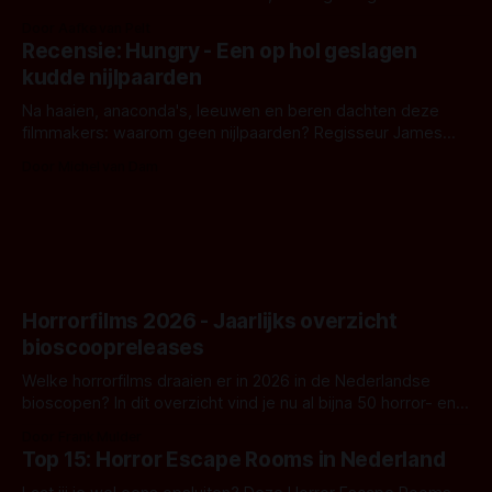
bizar muterend lichaam tegen een pastelroze- en blauwe
Door Aafke van Pelt
achtergrond, belooft iets kleurrijks maar onheilspellends,
Recensie: Hungry - Een op hol geslagen
iets ongrijpbaars. En dat maakt De Groen met ieder woord
kudde nijlpaarden
waar.
Na haaien, anaconda's, leeuwen en beren dachten deze
filmmakers: waarom geen nijlpaarden? Regisseur James
Nunn doet het gewoon en aan ons om te oordelen of dat
Door Michel van Dam
goed uitpakt met Hungry of niet.
Horrorfilms 2026 - Jaarlijks overzicht
bioscoopreleases
Welke horrorfilms draaien er in 2026 in de Nederlandse
bioscopen? In dit overzicht vind je nu al bijna 50 horror- en
aanverwante films.
Door Frank Mulder
Top 15: Horror Escape Rooms in Nederland